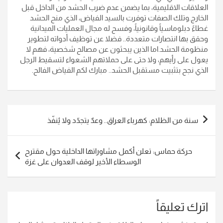
العلاقات الاقليمية، بما يضمن عدم ضرب الحشد من الداخل قبل
الخارج.وتلك الصفات توفرت بالسيد الفياض، الذي منح الحشد
غطاءً دبلوماسياً وقانونياً، وفسح له مجال العمليات الميدانية
وحقق بها انتصارات متعددة.. فضلا عن توظيف أدواته لتطوير
منظومة الحشد.اما الذين يبحثون عن مصالح شخصية، فهم لا
يعول على رأيهم، ولا حتى على حملاتهم الشعواء لتسقيط الرجل
الذي نجح بتثبيت مستقبل الحشد.. مبارك لكم الفياض الفالح.
تصفّح
سنة من الظلام: كهرباء العراق.. وعدٌ يتجدّد ولا يُنفّذ
المقالات
حركة حماس: تعلن أكمل مشاوراتها الداخلية حول مقترح
الوسطاء الأخير لوقف العدوان على غزة
اترك تعليقاً