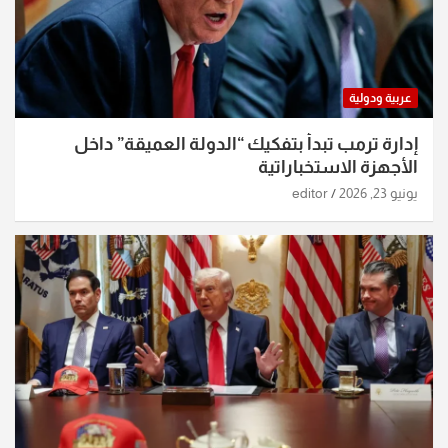
عربية ودولية
إدارة ترمب تبدأ بتفكيك “الدولة العميقة” داخل
الأجهزة الاستخباراتية
يونيو 23, 2026
editor