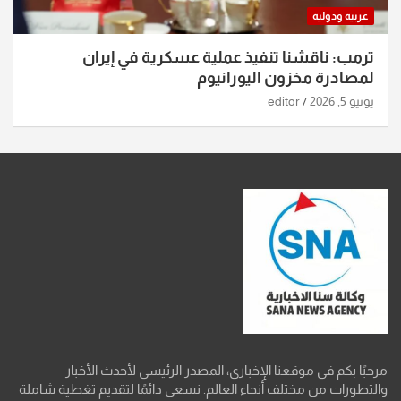
عربية ودولية
ترمب: ناقشنا تنفيذ عملية عسكرية في إيران
لمصادرة مخزون اليورانيوم
يونيو 5, 2026
editor
مرحبًا بكم في موقعنا الإخباري، المصدر الرئيسي لأحدث الأخبار
والتطورات من مختلف أنحاء العالم. نسعى دائمًا لتقديم تغطية شاملة