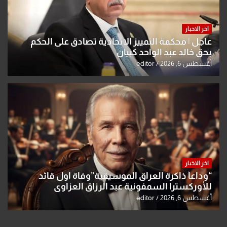
اخر الاخبار
عاجل | محكمة التمييز الاتحادية تصادق على الحكم
بحق خالد عبد الواحد كبيان
أغسطس 6, 2026
editor
اخر الاخبار
“وداعاً ذاكرة العراق الموسيقية”وفاة أول قائد
للأوركسترا السمفونية عبد الرزاق العزاوي
أغسطس 6, 2026
editor