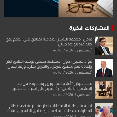
المشاركات الاخيرة
عاجل | محكمة التمييز الاتحادية تصادق على الحكم بحق
خالد عبد الواحد كبيان
أغسطس 6, 2026
editor
فؤاد حسين : دول المنطقة تسعى لوقف إطلاق النار
وإعادة فتح مضيق هرمز .. والعراق يطرح ورقة بشأن
تحولات القدس
أغسطس 6, 2026
editor
تحت عنوان “أقلام للمأجورين وسقوط في فخ
الإفلاس الإعلامي”: ردٌّ صريح على افتراءات سمير
الشكرجي
أغسطس 6, 2026
editor
لا يشمل طلبة الامتحانات الخارجيةالتربية تعيد نظام
المحاولات لطلبة السادس الإعدادي الراسبين بمادة
أو مادتين
أغسطس 6, 2026
editor