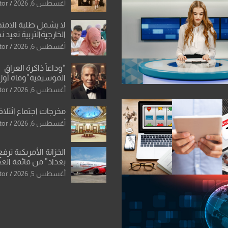
الإعلامي”: ردٌّ صريح 
أغسطس 6, 2026
tor
سمير الشكرجي
لا يشمل طلبة الامتح
الخارجيةالتربية تعيد 
المحاولات لطلبة ا
أغسطس 6, 2026
tor
الإعدادي الراسبين بم
“وداعاً ذاكرة العراق
الموسيقية”وفاة أول
للأوركسترا السمفونية
أغسطس 6, 2026
tor
العزاوي
مخرجات اجتماع ائتلاف
أغسطس 6, 2026
tor
الخزانة الأمريكية ترف
بغداد” من قائمة الع
اسم مالكها مدرجا
أغسطس 5, 2026
tor