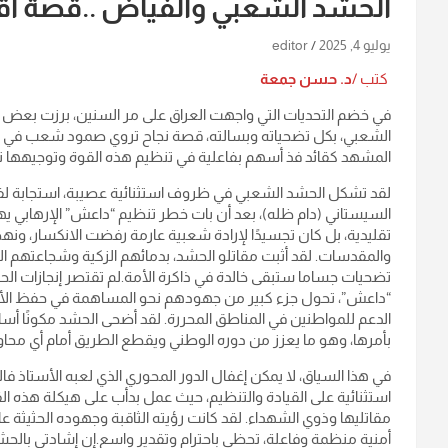
الحشد الشعبي والفياض ..قصة اقت
يوليو 4, 2025
editor
كتب /
د. حسن جمعة
في خضم التحديات التي واجهت العراق على مر السنين، برزت بعض 
الشعبي، بكل تضحياته وبسالته، قصة نجاح تروي صمود شعب في وجه
المشهد كقائد فذ أسهم بفاعلية في تنظيم هذه القوة وتوجيهها 
لقد تشكل الحشد الشعبي في ظروف استثنائية عصيبة، استجابة لفتوى
السيستاني (دام ظله)، بعد أن بات خطر تنظيم “داعش” الإرهابي يه
تقليدية، بل كان تجسيدًا لإرادة شعبية عارمة رفضت الانكسار، 
والمقدسات. لقد أثبت مقاتلو الحشد، بدمائهم الزكية وشجاعتهم ال
تضحيات جساما ستبقى خالدة في ذاكرة الأمة.لم تقتصر إنجازات ا
“داعش”، تحول جزء كبير من جهودهم نحو المساهمة في حفظ الأمن و
الدعم للمواطنين في المناطق المحررة. لقد أضحى الحشد مكونًا أسا
بأمرها، وهو ما يعزز من دوره الوطني ويقطع الطريق أمام أي محاو
في هذا السياق، لا يمكن إغفال الدور المحوري الذي لعبه الأستاذ
استثنائية على القيادة والتنظيم، حيث عمل بدأب على هيكلة هذه
مقاتليها وذوي الشهداء. لقد كانت رؤيته الثاقبة وجهوده الحثيثة 
أمنية منظمة وفاعلة، تحظى باحترام وتقدير واسع.إن إشادتي بال