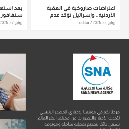
اعتراضات صاروخية في العقبة
بعد استه
الأردنية.. وإسرائيل تؤكد عدم
سنغافورية
استهدافها
ومواقع صو
يوليو 22, 2026
editor
يونيو 27, 2026
تفاصيل ال
مرحبًا بكم في موقعنا الإخباري، المصدر الرئيسي
لأحدث الأخبار والتطورات من مختلف أنحاء العالم.
نسعى دائمًا لتقديم تغطية شاملة وموثوقة