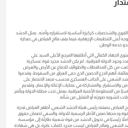
دار
القوى والشخصيات كركيزة أساسية لاستقراره وأمنه.. يمثل الحشد
 أعتى التنظيمات الإرهابية، فيما يقف فالح الفياض في صدارة
نحو خدمة الوطن.
 الجهاد الكفائي التي أطلقها المرجع الأعلى السيد علي
دد وجود الدولة العراقية.. لم يكن الحشد مجرد قوة عسكرية
ونهضت من كل المحافظات والطوائف للدفاع عن الأرض والعرض
فائقة، أنهم الدرع الحصين الذي حمى العراق من السقوط، وقدموا
لحشد الشعبي على الجانب العسكري فحسب؛ فبعد الانتصار على
الاستقرار، والمشاركة في عمليات الإغاثة والإعمار، وتقديم
سيًا من المنظومة الأمنية العراقية، يعمل تحت مظلة الدولة ويأتمر
لات لتشويه صورته أو التقليل من شأنه.
 فالح الفياض بصفته رئيس هيئة الحشد الشعبي، أظهر الفياض قدرة
 القوة ودمجها ضمن الأطر الرسمية للدولة، والسعي لضمان حقوق
عاملاً رئيسيًا في تحويل الحشد من قوة شعبية طارئة إلى مؤسسة
حشد الشعبي وفالح الفياض ليست مجرد كلمات عابرة، بل هي شهادة