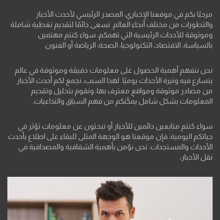
مرحبًا بكم في موقعنا الإخباري، المصدر الرئيسي لأحدث الأخبار
والتطورات من مختلف أنحاء العالم. نسعى دائمًا لتقديم تغطية شاملة
وموثوقة للأحداث الرئيسية التي تهمكم، سواء كنتم مهتمين
بالسياسة، الاقتصاد، التكنولوجيا، الصحة، الرياضة أو الفنون.
نحن نتفهم أهمية الحصول على معلومات دقيقة وموثوقة في عالم
يتسارع فيه وتيرة الأحداث يوميًا. لهذا السبب، نجمع لكم أحدث الأخبار
من مصادر موثوقة ومواقع معترف بها، ونقوم بتحليل وتقديم
المعلومات بشكل شامل يمكّنكم من فهم السياق والتداعيات.
سواء كنتم متابعين دائمين للأخبار أو تبحثون عن معلومات تؤثر في
حياتكم اليومية، فإن موقعنا هو الوجهة المثلى للبقاء على اطلاع بأحدث
الأحداث والمستجدات. نحن نؤمن بأهمية الشفافية والمصداقية في
نقل الأخبار،