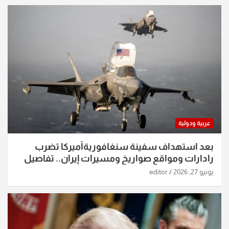
عربية ودولية
بعد استهداف سفينة سنغافوريةأميركا تضرب
رادارات ومواقع صواريخ ومسيرات إيران.. تفاصيل
الساعات الماضية
يونيو 27, 2026
editor