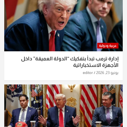
عربية ودولية
إدارة ترمب تبدأ بتفكيك “الدولة العميقة” داخل
الأجهزة الاستخباراتية
يونيو 23, 2026
editor