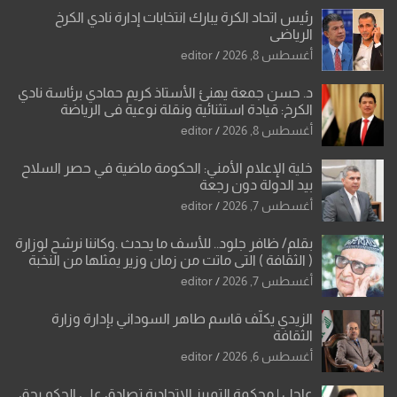
رئيس اتحاد الكرة يبارك انتخابات إدارة نادي الكرخ
الرياضي
أغسطس 8, 2026
editor
د. حسن جمعة يهنئ الأستاذ كريم حمادي برئاسة نادي
الكرخ: قيادة استثنائية ونقلة نوعية في الرياضة
العراقية
أغسطس 8, 2026
editor
خلية الإعلام الأمني: الحكومة ماضية في حصر السلاح
بيد الدولة دون رجعة
أغسطس 7, 2026
editor
بقلم/ ظافر جلود.. للأسف ما يحدث .وكاننا نرشح لوزارة
( الثقافة ) التي ماتت من زمان وزير يمثلها من النخبة
والإرث العظيم للثقافة العراقية..
أغسطس 7, 2026
editor
الزيدي يكلّف قاسم طاهر السوداني بإدارة وزارة
الثقافة
أغسطس 6, 2026
editor
عاجل | محكمة التمييز الاتحادية تصادق على الحكم بحق