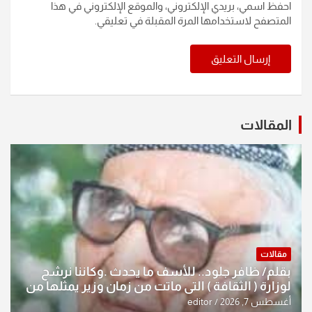
احفظ اسمي، بريدي الإلكتروني، والموقع الإلكتروني في هذا
المتصفح لاستخدامها المرة المقبلة في تعليقي.
المقالات
مقالات
بقلم/ ظافر جلود.. للأسف ما يحدث .وكاننا نرشح
لوزارة ( الثقافة ) التي ماتت من زمان وزير يمثلها من
النخبة والإرث العظيم للثقافة العراقية..
أغسطس 7, 2026
editor