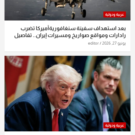
عربية ودولية
بعد استهداف سفينة سنغافوريةأميركا تضرب
رادارات ومواقع صواريخ ومسيرات إيران.. تفاصيل
الساعات الماضية
يونيو 27, 2026
editor
عربية ودولية