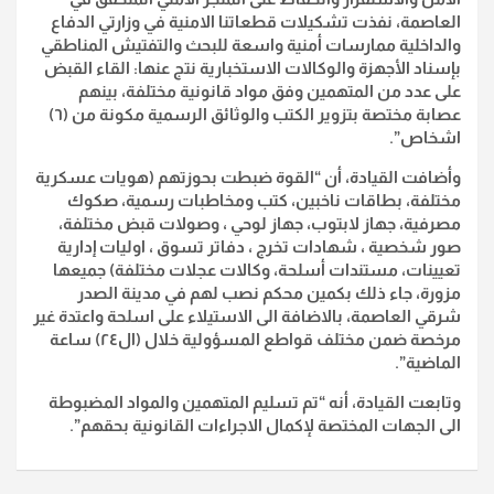
العاصمة، نفذت تشكيلات قطعاتنا الامنية في وزارتي الدفاع
والداخلية ممارسات أمنية واسعة للبحث والتفتيش المناطقي
بإسناد الأجهزة والوكالات الاستخبارية نتج عنها: القاء القبض
على عدد من المتهمين وفق مواد قانونية مختلفة، بينهم
عصابة مختصة بتزوير الكتب والوثائق الرسمية مكونة من (٦)
اشخاص”.
وأضافت القيادة، أن “القوة ضبطت بحوزتهم (هويات عسكرية
مختلفة، بطاقات ناخبين، كتب ومخاطبات رسمية، صكوك
مصرفية، جهاز لابتوب، جهاز لوحي ، وصولات قبض مختلفة،
صور شخصية ، شهادات تخرج ، دفاتر تسوق ، اوليات إدارية
تعيينات، مستندات أسلحة، وكالات عجلات مختلفة) جميعها
مزورة، جاء ذلك بكمين محكم نصب لهم في مدينة الصدر
شرقي العاصمة، بالاضافة الى الاستيلاء على اسلحة واعتدة غير
مرخصة ضمن مختلف قواطع المسؤولية خلال (ال٢٤) ساعة
الماضية”.
وتابعت القيادة، أنه “تم تسليم المتهمين والمواد المضبوطة
الى الجهات المختصة لإكمال الاجراءات القانونية بحقهم”.