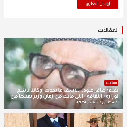
المقالات
مقالات
بقلم/ ظافر جلود.. للأسف ما يحدث .وكاننا نرشح
لوزارة ( الثقافة ) التي ماتت من زمان وزير يمثلها من
النخبة والإرث العظيم للثقافة العراقية..
أغسطس 7, 2026
editor