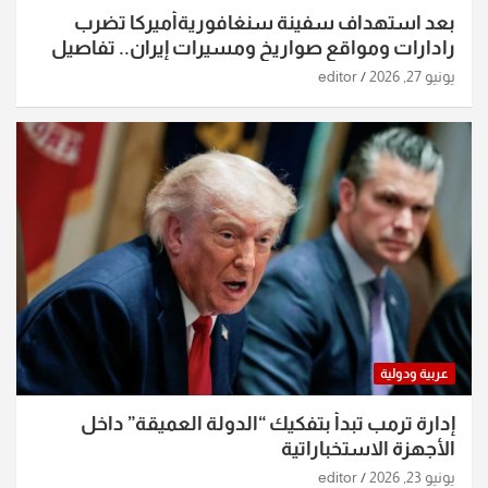
بعد استهداف سفينة سنغافوريةأميركا تضرب
رادارات ومواقع صواريخ ومسيرات إيران.. تفاصيل
الساعات الماضية
يونيو 27, 2026
editor
عربية ودولية
إدارة ترمب تبدأ بتفكيك “الدولة العميقة” داخل
الأجهزة الاستخباراتية
يونيو 23, 2026
editor