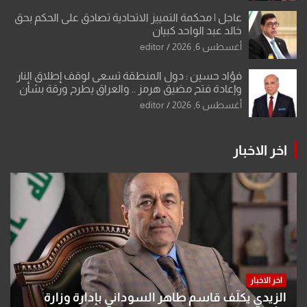
عاجل | محكمة التمييز الاتحادية تصادق على الحكم بحق
خالد عبد الواحد كبيان
أغسطس 6, 2026
editor
فؤاد حسين : دول المنطقة تسعى لوقف إطلاق النار
وإعادة فتح مضيق هرمز .. والعراق يطرح ورقة بشأن
تحولات القدس
أغسطس 6, 2026
editor
اخر الاخبار
اخر الاخبار
الزيدي يكلّف قاسم طاهر السوداني بإدارة وزارة