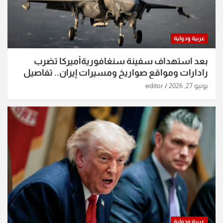
عربية ودولية
بعد استهداف سفينة سنغافوريةأميركا تضرب
رادارات ومواقع صواريخ ومسيرات إيران.. تفاصيل
الساعات الماضية
يونيو 27, 2026
editor
عربية ودولية