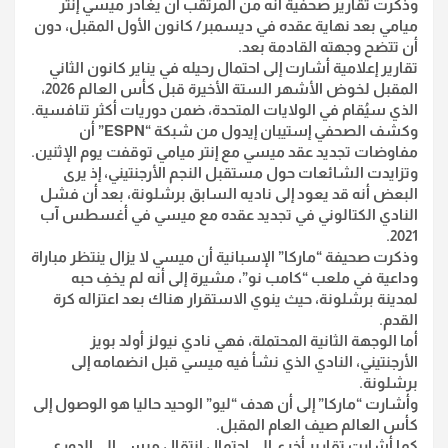
وذكرت تقارير صحفية أنه من المرتقب أن يغادر ميسي إنتر
ميامي بعد نهاية عقده في ديسمبر/ كانون الأول المقبل، دون
أن تتضح وجهته القادمة بعد.
تقارير إعلامية أشارت إلى احتمال رحيله في يناير كانون الثاني
المقبل لخوض الأشهر الستة الأخيرة قبل كأس العالم 2026،
الذي سيُقام في الولايات المتحدة، ضمن دوريات أكثر تنافسية.
وكشف الصحفي إستيبان إيدول من شبكة “ESPN” أن
مفاوضات تجديد عقد ميسي مع إنتر ميامي توقفت يوم الإثنين.
وتزايدت الشائعات حول مستقبل النجم الأرجنتيني، إذ يرى
البعض أنه قد يعود إلى ناديه السابق برشلونة، بعد أن فشل
النادي الكتالوني في تجديد عقده مع ميسي في أغسطس آب
2021.
وذكرت صحيفة “ماركا” الإسبانية أن ميسي لا يزال ينتظر مباراة
وداعية في ملعب “كامب نو”، مشيرة إلى أنه لم يخفِ حبه
لمدينة برشلونة، حيث ينوي الاستقرار هناك بعد اعتزاله كرة
القدم.
أما الوجهة الثانية المحتملة، فهي نادي نيولز أولد بويز
الأرجنتيني، النادي الذي نشأ فيه ميسي قبل انضمامه إلى
برشلونة.
وأشارت “ماركا” إلى أن هدف “ليو” الوحيد حاليا هو الوصول إلى
كأس العالم صيف العام المقبل.
كما أشارت تقارير أخرى إلى احتمال انتقال ميسي إلى الدوري