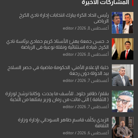
المشاركات الاخيرة
رئيس اتحاد الكرة يبارك انتخابات إدارة نادي الكرخ
الرياضي
أغسطس 8, 2026
editor
د. حسن جمعة يهنئ الأستاذ كريم حمادي برئاسة نادي
الكرخ: قيادة استثنائية ونقلة نوعية في الرياضة
العراقية
أغسطس 8, 2026
editor
خلية الإعلام الأمني: الحكومة ماضية في حصر السلاح
بيد الدولة دون رجعة
أغسطس 7, 2026
editor
بقلم/ ظافر جلود.. للأسف ما يحدث .وكاننا نرشح لوزارة
( الثقافة ) التي ماتت من زمان وزير يمثلها من النخبة
والإرث العظيم للثقافة العراقية..
أغسطس 7, 2026
editor
الزيدي يكلّف قاسم طاهر السوداني بإدارة وزارة
الثقافة
أغسطس 6, 2026
editor