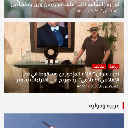
لوزارة ( الثقافة ) التي ماتت من زمان وزير يمثلها من
النخبة والإرث العظيم للثقافة العراقية..
أغسطس 7, 2026
editor
رياضة
مقالات
تحت عنوان “أقلام للمأجورين وسقوط في فخ
الإفلاس الإعلامي”: ردٌّ صريح على افتراءات سمير
الشكرجي
أغسطس 6, 2026
editor
عربية ودولية