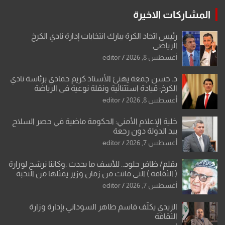
المشاركات الاخيرة
رئيس اتحاد الكرة يبارك انتخابات إدارة نادي الكرخ
الرياضي
أغسطس 8, 2026
editor
د. حسن جمعة يهنئ الأستاذ كريم حمادي برئاسة نادي
الكرخ: قيادة استثنائية ونقلة نوعية في الرياضة
العراقية
أغسطس 8, 2026
editor
خلية الإعلام الأمني: الحكومة ماضية في حصر السلاح
بيد الدولة دون رجعة
أغسطس 7, 2026
editor
بقلم/ ظافر جلود.. للأسف ما يحدث .وكاننا نرشح لوزارة
( الثقافة ) التي ماتت من زمان وزير يمثلها من النخبة
والإرث العظيم للثقافة العراقية..
أغسطس 7, 2026
editor
الزيدي يكلّف قاسم طاهر السوداني بإدارة وزارة
الثقافة