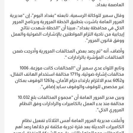
العاصمة بغداد.
وقال سمير للوكالة الرسمية، تابعته “بغداد اليوم”، إن “مديرية
المرور العامة باشرت بتطبيق الخطة المرورية وبرنامج المرور
الذكي في محافظة بغداد”، مبينا أن “الخطة شهدت نتائج
إيجابية من ناحية التزام المواطنين بالإشارات الضوئية والعمل
ووفق قانون المرور”.
وأضاف، أنه “تم رصد بعض المخالفات المرورية وأدرجت ضمن
المخالفات المؤشرة بالرادارات “.
وتابع اللواء عدي سمير أن “المخالفات كانت موزعة، 1006
مخالفات إشارة ضوئية، و1711 مخالفة استخدام الهاتف النقال،
و6052 عدم الالتزام بارتداء حزام الأمان، و1263 الوقوف بمكان
غير مخصص للوقوف والوقوف سايد إضافي”.
وبين مدير المرور العامة أن “مجموع المخالفات بلغ 10.032
مخالفة منذ بدء العمل بالكاميرات والرادارات وفق النظام
المروري الذكي”.
وأعلنت مديرية المرور العامة أمس الثلاثاء تفعيل نظام
الكاميرات الحديثة بعد فترة تجربة مكثفة تم خلالها رصد أهم
الملاحظات ومعالجتها بالتنسيق مع الشركة المنفذة، ليصبح