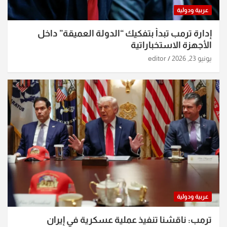
عربية ودولية
إدارة ترمب تبدأ بتفكيك “الدولة العميقة” داخل
الأجهزة الاستخباراتية
يونيو 23, 2026
editor
عربية ودولية
ترمب: ناقشنا تنفيذ عملية عسكرية في إيران