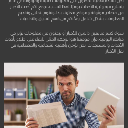
نحن نتفهم أهمية الحصول على معلومات دقيقة وموثوقة في عالم
يتسارع فيه وتيرة الأحداث يوميًا. لهذا السبب، نجمع لكم أحدث الأخبار
من مصادر موثوقة ومواقع معترف بها، ونقوم بتحليل وتقديم
المعلومات بشكل شامل يمكّنكم من فهم السياق والتداعيات.
سواء كنتم متابعين دائمين للأخبار أو تبحثون عن معلومات تؤثر في
حياتكم اليومية، فإن موقعنا هو الوجهة المثلى للبقاء على اطلاع بأحدث
الأحداث والمستجدات. نحن نؤمن بأهمية الشفافية والمصداقية في
نقل الأخبار،