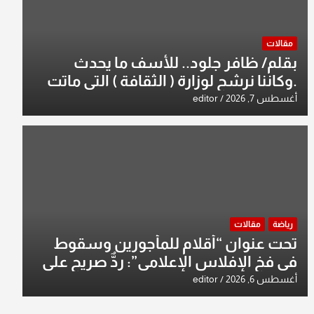
مقالات
بقلم/ ظافر جلود.. للأسف ما يحدث
.وكاننا نرشح لوزارة ( الثقافة ) التي ماتت
من زمان وزير يمثلها من النخبة والإرث
أغسطس 7, 2026
editor
العظيم للثقافة العراقية..
رياضة
مقالات
تحت عنوان “أقلام للمأجورين وسقوط
في فخ الإفلاس الإعلامي”: ردٌّ صريح على
افتراءات سمير الشكرجي
أغسطس 6, 2026
editor