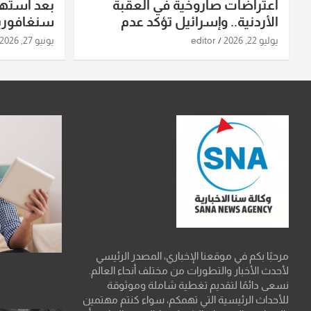
اعتراضات صاروخية في العقبة
بعد استه
الأردنية.. وإسرائيل تؤكد عدم
سنغافورية
استهدافها
ومواقع صو
يوليو 22, 2026
editor
يونيو 27, 2026
تفاصيل ال
مرحبًا بكم في موقعنا الإخباري، المصدر الرئيسي
لأحدث الأخبار والتطورات من مختلف أنحاء العالم.
نسعى دائمًا لتقديم تغطية شاملة وموثوقة
للأحداث الرئيسية التي تهمكم، سواء كنتم مهتمين