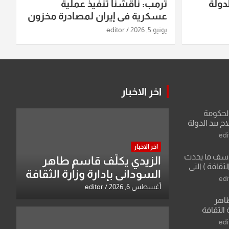
دولة
ترمب: ناقشنا تنفيذ عملية
عسكرية في إيران لمصادرة مخزون
اليورانيوم
يونيو 5, 2026
editor
اخر الاخبار
الحكومة
 بيد الدولة
edi
اخر الاخبار
لأسف ما يحدث
الزيدي يكلّف قاسم طاهر
لثقافة ) التي
السوداني بإدارة وزارة الثقافة
ان وزير يمثلها من
edi
 للثقافة
أغسطس 6, 2026
editor
طاهر
 الثقافة
edi