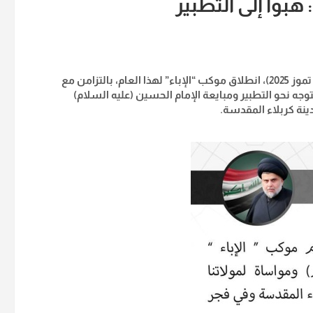
هبوا إلى التطبير
أعلن زعيم التيار الوطني الشيعي مقتدى الصدر، اليوم الاربعاء (2 تموز 2025)، انطلاق موكب “الإباء” لهذا العام، بالتزامن مع
توجه نحو التطبير ومبايعة الإمام الحسين (عليه السلام)
ينة كربلاء المقدسة.