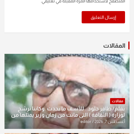
المتصفح لاستخدامها المرة المقبلة في تعليقي.
المقالات
مقالات
بقلم/ ظافر جلود.. للأسف ما يحدث .وكاننا نرشح
لوزارة ( الثقافة ) التي ماتت من زمان وزير يمثلها من
النخبة والإرث العظيم للثقافة العراقية..
أغسطس 7, 2026
editor