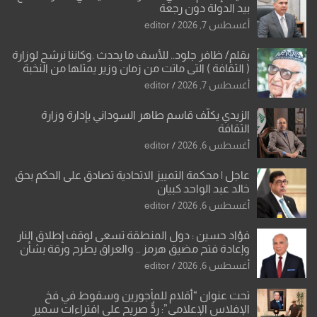
بيد الدولة دون رجعة
أغسطس 7, 2026
editor
بقلم/ ظافر جلود.. للأسف ما يحدث .وكاننا نرشح لوزارة
( الثقافة ) التي ماتت من زمان وزير يمثلها من النخبة
والإرث العظيم للثقافة العراقية..
أغسطس 7, 2026
editor
الزيدي يكلّف قاسم طاهر السوداني بإدارة وزارة
الثقافة
أغسطس 6, 2026
editor
عاجل | محكمة التمييز الاتحادية تصادق على الحكم بحق
خالد عبد الواحد كبيان
أغسطس 6, 2026
editor
فؤاد حسين : دول المنطقة تسعى لوقف إطلاق النار
وإعادة فتح مضيق هرمز .. والعراق يطرح ورقة بشأن
تحولات القدس
أغسطس 6, 2026
editor
تحت عنوان “أقلام للمأجورين وسقوط في فخ
الإفلاس الإعلامي”: ردٌّ صريح على افتراءات سمير