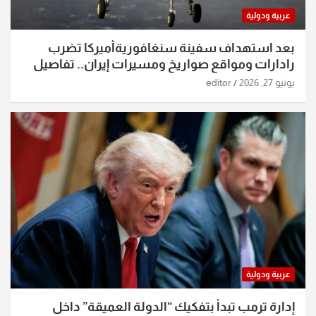
عربية ودولية
بعد استهداف سفينة سنغافوريةأميركا تضرب
رادارات ومواقع صواريخ ومسيرات إيران.. تفاصيل
الساعات الماضية
يونيو 27, 2026
editor
عربية ودولية
إدارة ترمب تبدأ بتفكيك “الدولة العميقة” داخل