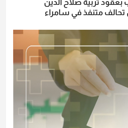
ب بعقود تربية صلاح الدين
 تحالف متنفذ في سامراء