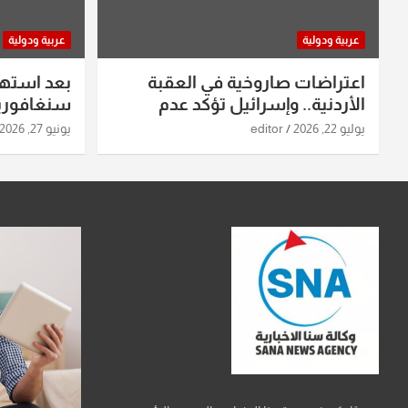
عربية ودولية
عربية ودولية
اعتراضات صاروخية في العقبة
بعد استه
الأردنية.. وإسرائيل تؤكد عدم
سنغافورية
استهدافها
ومواقع صو
يوليو 22, 2026
editor
يونيو 27, 2026
تفاصيل ال