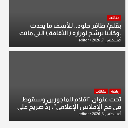
مقالات
بقلم/ ظافر جلود.. للأسف ما يحدث
.وكاننا نرشح لوزارة ( الثقافة ) التي ماتت
من زمان وزير يمثلها من النخبة والإرث
أغسطس 7, 2026
editor
العظيم للثقافة العراقية..
رياضة
مقالات
تحت عنوان “أقلام للمأجورين وسقوط
في فخ الإفلاس الإعلامي”: ردٌّ صريح على
افتراءات سمير الشكرجي
أغسطس 6, 2026
editor