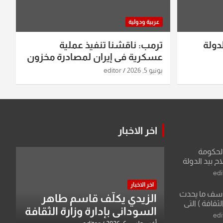
عربية ودولية
دولة
ترمب: ناقشنا تنفيذ عملية
عسكرية في إيران لمصادرة مخزون
اليورانيوم
يونيو 5, 2026
editor
اخر الاخبار
الحكومة
 بيد الدولة
edi
اخر الاخبار
لأسف ما يحدث
الزيدي يكلّف قاسم طاهر
لثقافة ) التي
السوداني بإدارة وزارة الثقافة
ان وزير يمثلها من
edi
 للثقافة