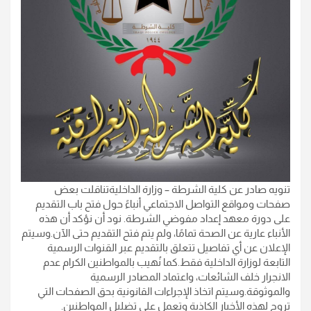
تنويه صادر عن كلية الشرطة – وزارة الداخليةتناقلت بعض
صفحات ومواقع التواصل الاجتماعي أنباءً حول فتح باب التقديم
على دورة معهد إعداد مفوضي الشرطة. نود أن نؤكد أن هذه
الأنباء عارية عن الصحة تمامًا، ولم يتم فتح التقديم حتى الآن.وسيتم
الإعلان عن أي تفاصيل تتعلق بالتقديم عبر القنوات الرسمية
التابعة لوزارة الداخلية فقط.كما نُهيب بالمواطنين الكرام عدم
الانجرار خلف الشائعات، واعتماد المصادر الرسمية
والموثوقة.وسيتم اتخاذ الإجراءات القانونية بحق الصفحات التي
تروج لهذه الأخبار الكاذبة وتعمل على تضليل المواطنين.