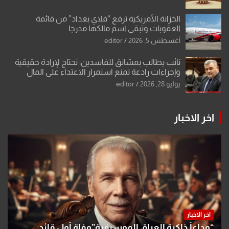
الخزانة الأمريكية ترفع “فلاي بغداد” من قائمة
العقوبات وتبقي اسم مالكها مدرجا
أغسطس 5, 2026
editor
نائب يطالب بمشانق للفاسدين: نحتاج لإرادة حقيقية
وإجراءات رادعة تمنع استمرار الاعتداء على المال
العام”.
يوليو 28, 2026
editor
اخر الاخبار
اخر الاخبار
“وداعاً ذاكرة العراق الموسيقية”وفاة أول قائد