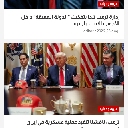
عربية ودولية
إدارة ترمب تبدأ بتفكيك “الدولة العميقة” داخل
الأجهزة الاستخباراتية
يونيو 23, 2026
editor
عربية ودولية
ترمب: ناقشنا تنفيذ عملية عسكرية في إيران