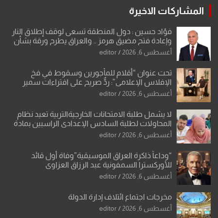
المشاركات الاخيرة
فؤاد حسين : دول المنطقة تسعى لوقف إطلاق النار
وإعادة فتح مضيق هرمز .. والعراق يطرح ورقة بشأن
تحولات القدس
أغسطس 6, 2026
editor
تحت عنوان “أقلام للمأجورين وسقوط في فخ
الإفلاس الإعلامي”: ردٌّ صريح على افتراءات سمير
الشكرجي
أغسطس 6, 2026
editor
لا يشمل طلبة الامتحانات الخارجيةالتربية تعيد نظام
المحاولات لطلبة السادس الإعدادي الراسبين بمادة
أو مادتين
أغسطس 6, 2026
editor
“وداعاً ذاكرة العراق الموسيقية”وفاة أول قائد
للأوركسترا السمفونية عبد الرزاق العزاوي
أغسطس 6, 2026
editor
مخرجات اجتماع ائتلاف إدارة الدولة
أغسطس 6, 2026
editor