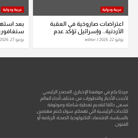
عربية ودولية
عربية ودولية
اعتراضات صاروخية في العقبة
بعد استه
الأردنية.. وإسرائيل تؤكد عدم
سنغافورية
استهدافها
ومواقع صو
يوليو 22, 2026
editor
يونيو 27, 2026
تفاصيل ال
مرحبًا بكم في موقعنا الإخباري، المصدر الرئيسي
لأحدث الأخبار والتطورات من مختلف أنحاء العالم.
نسعى دائمًا لتقديم تغطية شاملة وموثوقة
للأحداث الرئيسية التي تهمكم، سواء كنتم مهتمين
بالسياسة، الاقتصاد، التكنولوجيا، الصحة، الرياضة أو
الفنون.