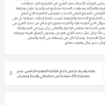
لس الوزراء، الأستاذ حميد الغزي، ابن الناصرية البار. شهادات
لهيبة والمكانة، وشهدت المدينة مشاريع استراتيجية غيّرت وجهها
 الأولمبي، المجمع الطبي الحديث، كورنيش الناصرية الذي أصبح
 المشاريع الخدمية والتنموية، ليست فقط إنجازات عمرانية، بل هي
سؤال الذي أطرحه هنا، وأطرحه بصدق:كم نحتاج من حميد الغزي في
نفس الشجاعة، ونفس الإصرار والتفاني، رجل يرى في المسؤولية
اس حقًا. رجال مثل حميد الغزي هم من يعيدون للعراق هيبته ورونقه
#شكرًا #حميدنا… وشكرًا لكل من يشبهك في النية والعمل
، وكل دعم، وكل وقوف صادق.
نقابة واسط تحتضن اختبار الكفاءة المهنية الخامس عشر
بمشاركة 220 متقدماً من محافظتي واسط وميسان