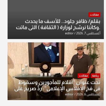
مقالات
بقلم/ ظافر جلود.. للأسف ما يحدث
.وكاننا نرشح لوزارة ( الثقافة ) التي ماتت
من زمان وزير يمثلها من النخبة والإرث
أغسطس 7, 2026
editor
العظيم للثقافة العراقية..
رياضة
مقالات
تحت عنوان “أقلام للمأجورين وسقوط
في فخ الإفلاس الإعلامي”: ردٌّ صريح على
افتراءات سمير الشكرجي
أغسطس 6, 2026
editor