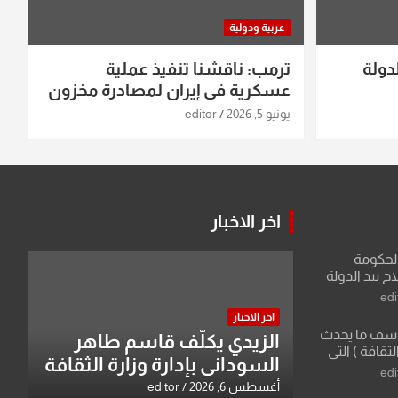
عربية ودولية
دولة
ترمب: ناقشنا تنفيذ عملية
عسكرية في إيران لمصادرة مخزون
اليورانيوم
يونيو 5, 2026
editor
اخر الاخبار
الحكومة
 بيد الدولة
edi
اخر الاخبار
لأسف ما يحدث
الزيدي يكلّف قاسم طاهر
لثقافة ) التي
السوداني بإدارة وزارة الثقافة
ان وزير يمثلها من
edi
 للثقافة
أغسطس 6, 2026
editor