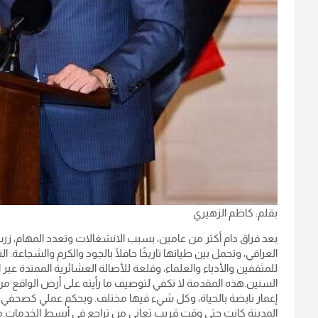
بقلم: كاظم الزهيري
بعد فراق دام أكثر من عامين، بسبب الانشغالات وتعدد المهام، زرت 
العراقي، وتحمل بين طياتها تاريخًا حافلًا بالجود والكرم والشجاع
للمثقفين والأدباء والعلماء، وقلعة للأصالة العشائرية الممتدة عبر ا
السنين.هذه المقدمة لا تكفي لتوصيف ما رأيته على أرض الواقع م
إعمار نابضة بالحياة، وكل شيء فيها مختلف. وبحكم عملي كصحفي 
المدينة كانت حتى وقت قريب تعاني من تراجع في أبسط الخدمات.ما ع