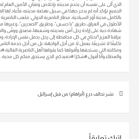
الذي آلى على نفسه أن يخدم مدينته بإخلاص وتفانٍ، الأمين العام لمج
الجميع تؤكد أنه لم يدخر جهدًا في سبيل نهضة مدينته، فأعاد لها ا
بالكامل.مدينة أور السياحية، مطار الناصرية الدولي، ملعب الناصرية
الأطول في العراق، طريق “يا حسين”، وطريق “الصدرين”، وغيرها من
شهادة حية على إرادة رجل آمن بمدينته وشعبها، فصدق ووفّى.وال
عراقنا العزيز؟نحتاج في كل محافظة إلى رجل يحمل نفس الإرادة، و
تكليفًا لا تشريفًا، يعمل لا من أجل الواجهة، بل من أجل خدمة الن
ومكانته التي يستحقها.وأقولها كما يقولها أهل الناصرية الغالية:
والعطاء.وأنا أقول:#شكرًا #حميدكم، الذي يستحق منكم كل محبة
تصفّح
نشر تحالف درع (أبراهام) من قبل إسرائيل
المقالات
اترك تعليقاً