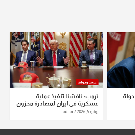
عربية ودولية
دولة
ترمب: ناقشنا تنفيذ عملية
عسكرية في إيران لمصادرة مخزون
اليورانيوم
يونيو 5, 2026
editor