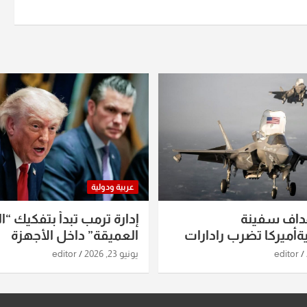
عربية ودولية
داف سفينة
إدارة ترمب تبدأ بتفكيك “ال
أميركا تضرب رادارات
العميقة” داخل الأجهزة
اريخ ومسيرات إيران..
الاستخباراتية
editor
يونيو 23, 2026
editor
ساعات الماضية