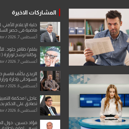
المشاركات الاخيرة
خلية الإعلام الأمني: 
ماضية في حصر السلاح
دون رجعة
أغسطس 7, 2026
tor
بقلم/ ظافر جلود.. ل
.وكاننا نرشح لوزارة ( ا
ماتت من زم
أغسطس 7, 2026
tor
النخبة والإرث العظيم
العراقية..
الزيدي يكلّف قاسم 
السوداني بإدارة وزارة
أغسطس 6, 2026
tor
عاجل | محكمة التمييز 
تصادق على الحكم بحق
الواحد كبيان
أغسطس 6, 2026
tor
فؤاد حسين : دول ال
تسعى لوقف إطلاق الن