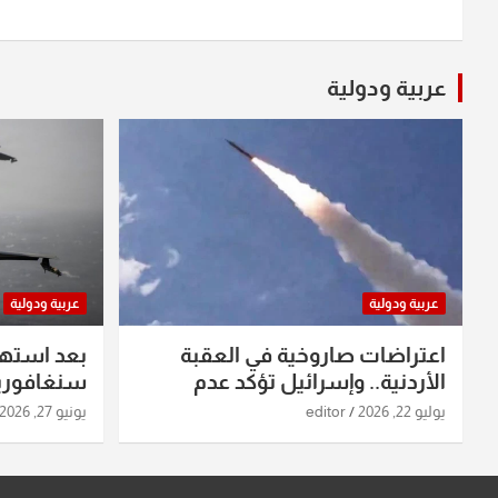
عربية ودولية
عربية ودولية
عربية ودولية
اعتراضات صاروخية في العقبة
بعد استه
الأردنية.. وإسرائيل تؤكد عدم
سنغافورية
استهدافها
ومواقع صو
يوليو 22, 2026
editor
يونيو 27, 2026
تفاصيل ال