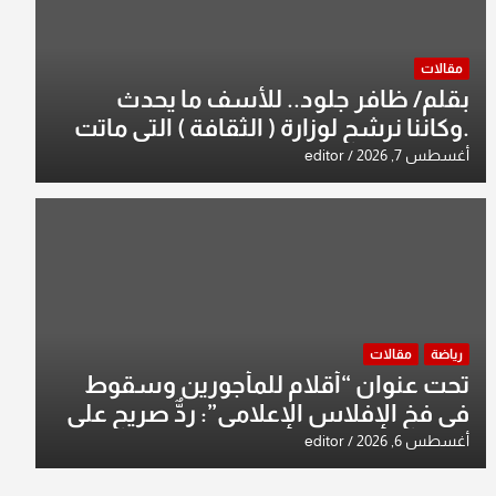
مقالات
بقلم/ ظافر جلود.. للأسف ما يحدث
.وكاننا نرشح لوزارة ( الثقافة ) التي ماتت
من زمان وزير يمثلها من النخبة والإرث
أغسطس 7, 2026
editor
العظيم للثقافة العراقية..
رياضة
مقالات
تحت عنوان “أقلام للمأجورين وسقوط
في فخ الإفلاس الإعلامي”: ردٌّ صريح على
افتراءات سمير الشكرجي
أغسطس 6, 2026
editor