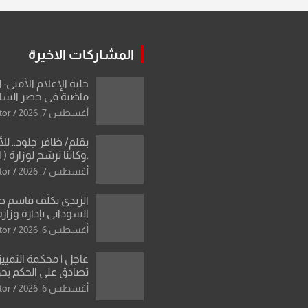
المشاركات الاخيرة
خلية الإعلام الأمني: 
ماضية في حصر السلاح
دون رجعة
أغسطس 7, 2026
tor
بقلم/ ظافر جلود.. ل
.وكاننا نرشح لوزارة ( ا
ماتت من زم
أغسطس 7, 2026
tor
النخبة والإرث العظيم
العراقية..
الزيدي يكلّف قاسم 
السوداني بإدارة وزارة
أغسطس 6, 2026
tor
عاجل | محكمة التمييز 
تصادق على الحكم بحق
الواحد كبيان
أغسطس 6, 2026
tor