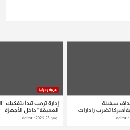
عربية ودولية
داف سفينة
إدارة ترمب تبدأ بتفكيك “ال
أميركا تضرب رادارات
العميقة” داخل الأجهزة
اريخ ومسيرات إيران..
الاستخباراتية
editor
يونيو 23, 2026
editor
ساعات الماضية