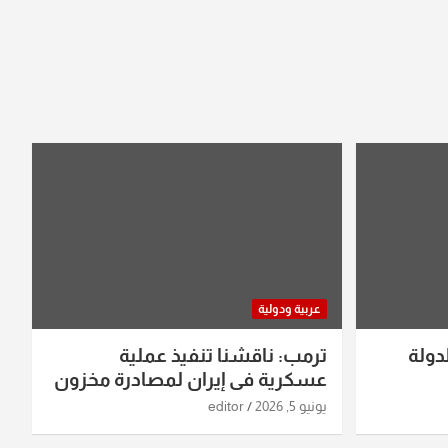
عربية ودولية
دولة
ترمب: ناقشنا تنفيذ عملية
عسكرية في إيران لمصادرة مخزون
اليورانيوم
يونيو 5, 2026
editor