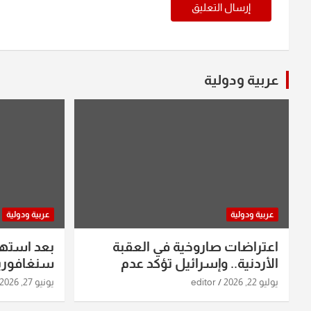
عربية ودولية
عربية ودولية
عربية ودولية
اعتراضات صاروخية في العقبة
بعد استه
الأردنية.. وإسرائيل تؤكد عدم
سنغافورية
استهدافها
ومواقع صو
يوليو 22, 2026
editor
يونيو 27, 2026
تفاصيل ال