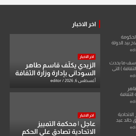
اخر الاخبار
الحكومة
 بيد الدولة
edi
اخر الاخبار
لأسف ما يحدث
الزيدي يكلّف قاسم طاهر
لثقافة ) التي
السوداني بإدارة وزارة الثقافة
ان وزير يمثلها من
edi
 للثقافة
أغسطس 6, 2026
editor
طاهر
 الثقافة
edi
الاتحادية
اخر الاخبار
 خالد عبد
عاجل | محكمة التمييز
edi
الاتحادية تصادق على الحكم