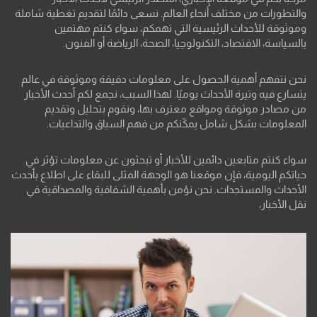
والتطورات من مختلف أنحاء العالم. نسعى دائمًا لتقديم تغطية شاملة
وموثوقة للأحداث الرئيسية التي تهمكم، سواء كنتم مهتمين
بالسياسة، الاقتصاد، التكنولوجيا، الصحة، الرياضة أو الفنون.
نحن نتفهم أهمية الحصول على معلومات دقيقة وموثوقة في عالم
يتسارع فيه وتيرة الأحداث يوميًا. لهذا السبب، نجمع لكم أحدث الأخبار
من مصادر موثوقة ومواقع معترف بها، ونقوم بتحليل وتقديم
المعلومات بشكل شامل يمكّنكم من فهم السياق والتداعيات.
سواء كنتم متابعين دائمين للأخبار أو تبحثون عن معلومات تؤثر في
حياتكم اليومية، فإن موقعنا هو الوجهة المثلى للبقاء على اطلاع بأحدث
الأحداث والمستجدات. نحن نؤمن بأهمية الشفافية والمصداقية في
نقل الأخبار،