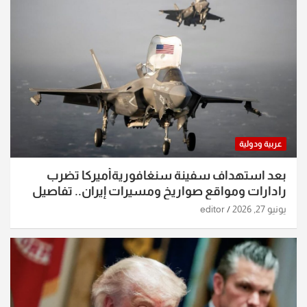
عربية ودولية
بعد استهداف سفينة سنغافوريةأميركا تضرب
رادارات ومواقع صواريخ ومسيرات إيران.. تفاصيل
الساعات الماضية
يونيو 27, 2026
editor