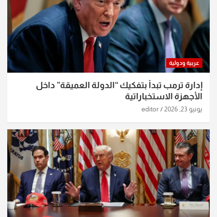
عربية ودولية
إدارة ترمب تبدأ بتفكيك “الدولة العميقة” داخل
الأجهزة الاستخباراتية
يونيو 23, 2026
editor