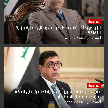
اخر الاخبار
الزيدي يكلّف قاسم طاهر السوداني بإدارة وزارة
الثقافة
أغسطس 6, 2026
editor
اخر الاخبار
عاجل | محكمة التمييز الاتحادية تصادق على الحكم
بحق خالد عبد الواحد كبيان
أغسطس 6, 2026
editor