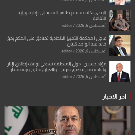
الزيدي يكلّف قاسم طاهر السوداني بإدارة وزارة
الثقافة
أغسطس 6, 2026
editor
عاجل | محكمة التمييز الاتحادية تصادق على الحكم بحق
خالد عبد الواحد كبيان
أغسطس 6, 2026
editor
فؤاد حسين : دول المنطقة تسعى لوقف إطلاق النار
وإعادة فتح مضيق هرمز .. والعراق يطرح ورقة بشأن
تحولات القدس
أغسطس 6, 2026
editor
اخر الاخبار