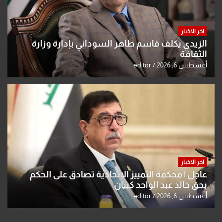
اخر الاخبار
الزيدي يكلّف قاسم طاهر السوداني بإدارة وزارة
الثقافة
أغسطس 6, 2026
editor
اخر الاخبار
عاجل | محكمة التمييز الاتحادية تصادق على الحكم
بحق خالد عبد الواحد كبيان
أغسطس 6, 2026
editor