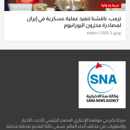
عربية ودولية
ترمب: ناقشنا تنفيذ عملية عسكرية في إيران
لمصادرة مخزون اليورانيوم
يونيو 5, 2026
editor
مرحبًا بكم في موقعنا الإخباري، المصدر الرئيسي لأحدث الأخبار
والتطورات من مختلف أنحاء العالم. نسعى دائمًا لتقديم تغطية شاملة