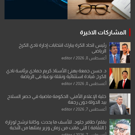
المشاركات الاخيرة
رئيس اتحاد الكرة يبارك انتخابات إدارة نادي الكرخ
الرياضي
أغسطس 8, 2026
editor
د. حسن جمعة يهنئ الأستاذ كريم حمادي برئاسة نادي
الكرخ: قيادة استثنائية ونقلة نوعية في الرياضة
العراقية
أغسطس 8, 2026
editor
خلية الإعلام الأمني: الحكومة ماضية في حصر السلاح
بيد الدولة دون رجعة
أغسطس 7, 2026
editor
بقلم/ ظافر جلود.. للأسف ما يحدث .وكاننا نرشح لوزارة
( الثقافة ) التي ماتت من زمان وزير يمثلها من النخبة
والإرث العظيم للثقافة العراقية..
أغسطس 7, 2026
editor