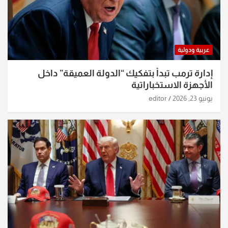
عربية ودولية
إدارة ترمب تبدأ بتفكيك “الدولة العميقة” داخل
الأجهزة الاستخباراتية
يونيو 23, 2026
editor