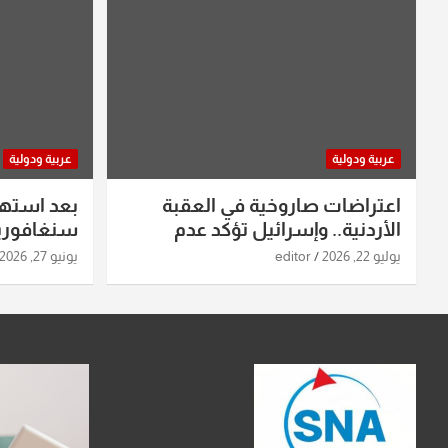
عربية ودولية
عربية ودولية
اعتراضات صاروخية في العقبة
بعد استه
الأردنية.. وإسرائيل تؤكد عدم
سنغافورية
استهدافها
ومواقع صو
يوليو 22, 2026
editor
يونيو 27, 2026
تفاصيل ال