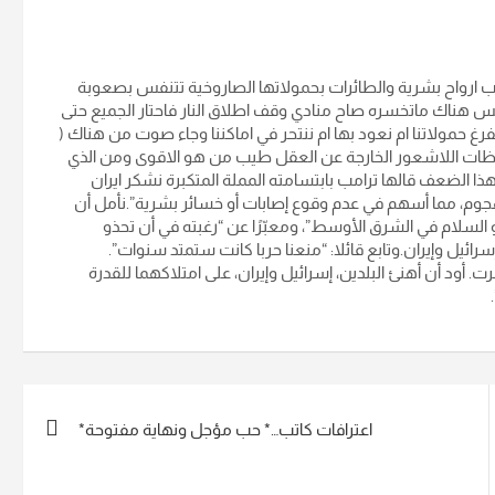
ب ارواح بشرية والطائرات بحمولاتها الصاروخية تتنفس بصعوبة
يس هناك ماتخسره صاح منادي وقف اطلاق النار فاحتار الجميع حتى
رغ حمولاتنا ام نعود بها ام ننتحر في اماكننا وجاء صوت من هناك (
يع في لحظات اللاشعور الخارجة عن العقل طيب من هو الاقوى ومن الذي
ا الضعف قالها ترامب بابتسامته المملة المتكبرة نشكر ايران
لهجوم، مما أسهم في عدم وقوع إصابات أو خسائر بشرية”.نأمل أن
 السلام في الشرق الأوسط”، ومعبّرًا عن “رغبته في أن تحذو
رائيل وإيران.وتابع قائلا: “منعنا حربا كانت ستمتد سنوات”.
 أود أن أهنئ البلدين، إسرائيل وإيران، على امتلاكهما للقدرة
اعترافات كاتب…* حب مؤجل ونهاية مفتوحة*