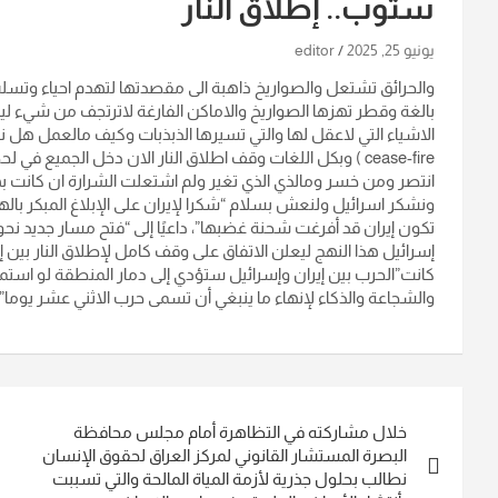
ستوب.. إطلاق النار
يونيو 25, 2025
editor
والحرائق تشتعل والصواريخ ذاهبة الى مقصدتها لتهدم احياء وتسل
بالغة وقطر تهزها الصواريخ والاماكن الفارغة لاترتجف من شيء ل
الاشياء التي لاعقل لها والتي تسيرها الذبذبات وكيف مالعمل هل نف
cease-fire ) وبكل اللغات وقف اطلاق النار الان دخل الجم
انتصر ومن خسر ومالذي الذي تغير ولم اشتعلت الشرارة ان كانت بهذ
ونشكر اسرائيل ولنعش بسلام “شكرا لإيران على الإبلاغ المبكر با
تكون إيران قد أفرغت شحنة غضبها”، داعيًا إلى “فتح مسار جديد نحو
إسرائيل هذا النهج ليعلن الاتفاق على وقف كامل لإطلاق النار بين إس
كانت”الحرب بين إيران وإسرائيل ستؤدي إلى دمار المنطقة لو استمرت.
والشجاعة والذكاء لإنهاء ما ينبغي أن تسمى حرب الاثني عشر يوما”.
تصفّح
خلال مشاركته في التظاهرة أمام مجلس محافظة
المقالات
البصرة المستشار القانوني لمركز العراق لحقوق الإنسان
نطالب بحلول جذرية لأزمة المياة المالحة والتي تسببت