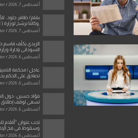
دون رجعة
أغسطس 7, 2026
tor
بقلم/ ظافر جلود.. ل
.وكاننا نرشح لوزارة ( ا
ماتت من زم
أغسطس 7, 2026
tor
النخبة والإرث العظيم
العراقية..
الزيدي يكلّف قاسم 
السوداني بإدارة وزارة
أغسطس 6, 2026
tor
عاجل | محكمة التمييز 
تصادق على الحكم بحق
الواحد كبيان
أغسطس 6, 2026
tor
فؤاد حسين : دول ال
تسعى لوقف إطلاق الن
فتح مضيق هرمز .. وا
أغسطس 6, 2026
tor
ورقة بشأن تحولات 
تحت عنوان “أقلام لل
وسقوط في فخ الإ
الإعلامي”: ردٌّ صريح 
أغسطس 6, 2026
tor