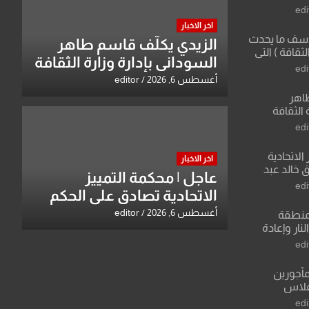
edi
اخر الاخبار
لأسف ما يحدث
الزيدي يكلّف قاسم طاهر
لثقافة ) التي
السوداني بإدارة وزارة الثقافة
ان وزير يمثلها من
edi
 للثقافة
أغسطس 6, 2026
editor
طاهر
 الثقافة
edi
الاتحادية
اخر الاخبار
 خالد عبد
عاجل | محكمة التمييز
edi
الاتحادية تصادق على الحكم
بحق خالد عبد الواحد كبيان
أغسطس 6, 2026
editor
منطقة
ار وإعادة
لعراق يطرح
edi
القدس
مأجورين
فلاس
على افتراءات
edi