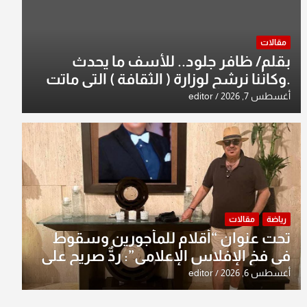
مقالات
بقلم/ ظافر جلود.. للأسف ما يحدث
.وكاننا نرشح لوزارة ( الثقافة ) التي ماتت
من زمان وزير يمثلها من النخبة والإرث
أغسطس 7, 2026
editor
العظيم للثقافة العراقية..
رياضة
مقالات
تحت عنوان “أقلام للمأجورين وسقوط
في فخ الإفلاس الإعلامي”: ردٌّ صريح على
افتراءات سمير الشكرجي
أغسطس 6, 2026
editor