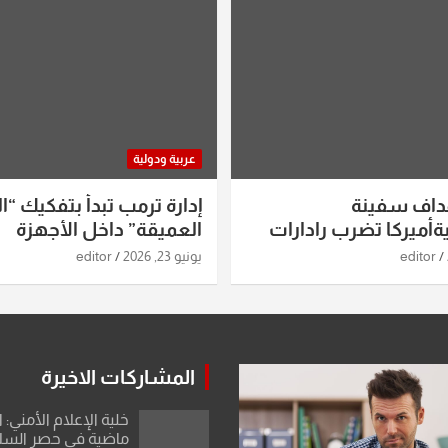
عربية ودولية
داف سفينة
إدارة ترمب تبدأ بتفكيك “ال
أميركا تضرب رادارات
العميقة” داخل الأجهزة
اريخ ومسيرات إيران..
الاستخباراتية
editor
يونيو 23, 2026
editor
ساعات الماضية
المشاركات الاخيرة
خلية الإعلام الأمني: 
ماضية في حصر السلاح