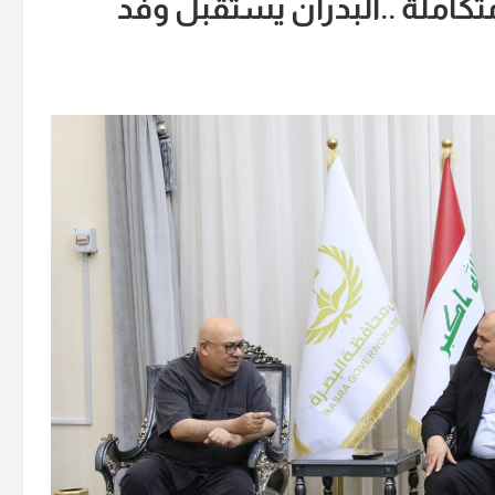
كاملة ..البدران يستقبل وفد