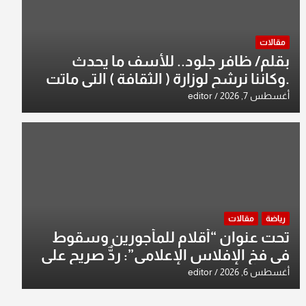
مقالات
بقلم/ ظافر جلود.. للأسف ما يحدث
.وكاننا نرشح لوزارة ( الثقافة ) التي ماتت
من زمان وزير يمثلها من النخبة والإرث
أغسطس 7, 2026
editor
العظيم للثقافة العراقية..
رياضة
مقالات
تحت عنوان “أقلام للمأجورين وسقوط
في فخ الإفلاس الإعلامي”: ردٌّ صريح على
افتراءات سمير الشكرجي
أغسطس 6, 2026
editor