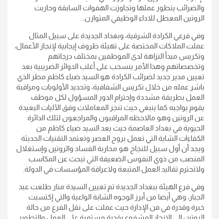
والضرائب يتطور عملها وتجاوزت الهفوات السابقة وحاربت
الروتين المعطل للاداء الوظيفي المتوازن..
وفي فرعي الكرادة الشرقية، وبغداد الجديدة على سبيل المثال
عملت الملاكات المختصة على تهيئة ظروف إيجابية لإنجاز الأعمال،
وتكريس مبدأ النزاهة لدى الموظفين بمختلف درجاتهم
وتخصصاتهم وهذا الأمر ينسحب على أغلب الدوائر الضريبية بعد
تعيين مدير جديد لضرائب الكرادة هو السيد ضياء كاظم مطر الذي
باشر عمله من خلال تكريس الشفافية، وتحديد الأولويات ومراقبة
العمل بطريقة مشددة وإحترام الدور المسؤول لكل موظف
يقوم بواجبه كما ينبغي حيث تنجز المعاملات وفق الآليات البعيدة
عن الروتين وهو مالاحظه المراقبون والمراجعون لتلك الدائرة
الحيوية في بغداد العاصمة حيث يعد السيد ضياء كاظم من
الكفاءات الشابة التي تعمل بروح العصر وتعتمد التقنيات الحديثة
ويجد أن أول سبيل للنجاح هو محاربة الفساد والروتين وإستغلال
المنصب من ذوي النفوس الضعيفة التي تبحث عن المكاسب
ولاتحترم تقاليد العمل المتبعة ولاعراقة المؤسسات في الدولة.
وفي فرع الهيئة ببغداد الجديدة تم تعيين السيدة منار طلعت عبد
الجبار، وهي أيضا من أبرز الوجوه الشابة الواعية والتي إكتسبت
خبرة وقدرة في فن الإدارة حيث عملت على نقل الفرع من حالة
الروتين الى الإنجاز المشفوع بقدرة مستمرة على العمل والتطوير