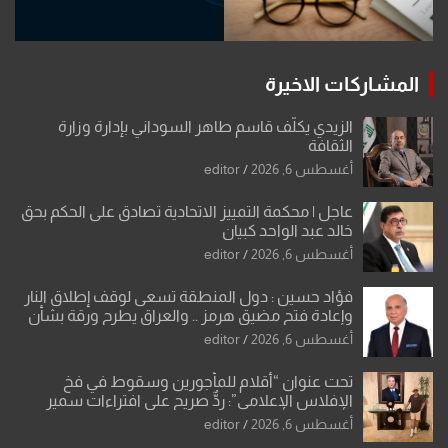
المشاركات الاخيرة
الزيدي يكلّف قاسم طاهر السوداني بإدارة وزارة
الثقافة
أغسطس 6, 2026
editor
عاجل | محكمة التمييز الاتحادية تصادق على الحكم بحق
خالد عبد الواحد كبيان
أغسطس 6, 2026
editor
فؤاد حسين : دول المنطقة تسعى لوقف إطلاق النار
وإعادة فتح مضيق هرمز .. والعراق يطرح ورقة بشأن
تحولات القدس
أغسطس 6, 2026
editor
تحت عنوان “أقلام للمأجورين وسقوط في فخ
الإفلاس الإعلامي”: ردٌّ صريح على افتراءات سمير
الشكرجي
أغسطس 6, 2026
editor