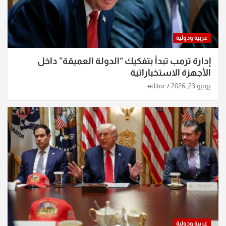
عربية ودولية
إدارة ترمب تبدأ بتفكيك “الدولة العميقة” داخل
الأجهزة الاستخباراتية
يونيو 23, 2026
editor
عربية ودولية