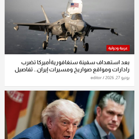
عربية ودولية
بعد استهداف سفينة سنغافوريةأميركا تضرب
رادارات ومواقع صواريخ ومسيرات إيران.. تفاصيل
الساعات الماضية
يونيو 27, 2026
editor