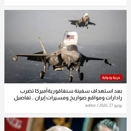
عربية ودولية
بعد استهداف سفينة سنغافوريةأميركا تضرب
رادارات ومواقع صواريخ ومسيرات إيران.. تفاصيل
الساعات الماضية
يونيو 27, 2026
editor