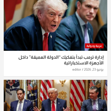
عربية ودولية
إدارة ترمب تبدأ بتفكيك “الدولة العميقة” داخل
الأجهزة الاستخباراتية
يونيو 23, 2026
editor