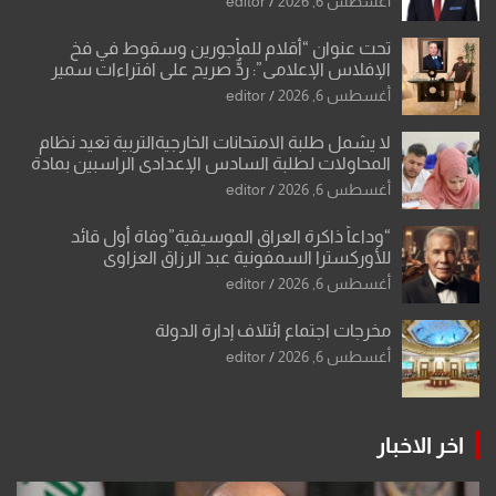
أغسطس 6, 2026
editor
تحت عنوان “أقلام للمأجورين وسقوط في فخ
الإفلاس الإعلامي”: ردٌّ صريح على افتراءات سمير
الشكرجي
أغسطس 6, 2026
editor
لا يشمل طلبة الامتحانات الخارجيةالتربية تعيد نظام
المحاولات لطلبة السادس الإعدادي الراسبين بمادة
أو مادتين
أغسطس 6, 2026
editor
“وداعاً ذاكرة العراق الموسيقية”وفاة أول قائد
للأوركسترا السمفونية عبد الرزاق العزاوي
أغسطس 6, 2026
editor
مخرجات اجتماع ائتلاف إدارة الدولة
أغسطس 6, 2026
editor
اخر الاخبار