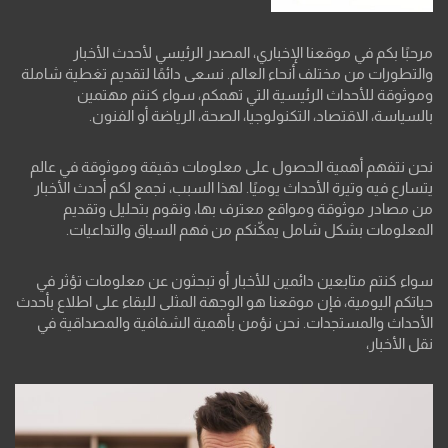
مرحبًا بكم في موقعنا الإخباري، المصدر الرئيسي لأحدث الأخبار
والتطورات من مختلف أنحاء العالم. نسعى دائمًا لتقديم تغطية شاملة
وموثوقة للأحداث الرئيسية التي تهمكم، سواء كنتم مهتمين
بالسياسة، الاقتصاد، التكنولوجيا، الصحة، الرياضة أو الفنون.
نحن نتفهم أهمية الحصول على معلومات دقيقة وموثوقة في عالم
يتسارع فيه وتيرة الأحداث يوميًا. لهذا السبب، نجمع لكم أحدث الأخبار
من مصادر موثوقة ومواقع معترف بها، ونقوم بتحليل وتقديم
المعلومات بشكل شامل يمكّنكم من فهم السياق والتداعيات.
سواء كنتم متابعين دائمين للأخبار أو تبحثون عن معلومات تؤثر في
حياتكم اليومية، فإن موقعنا هو الوجهة المثلى للبقاء على اطلاع بأحدث
الأحداث والمستجدات. نحن نؤمن بأهمية الشفافية والمصداقية في
نقل الأخبار،