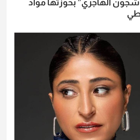
“شجون الهاجري” بحوزتها مواد
اطي