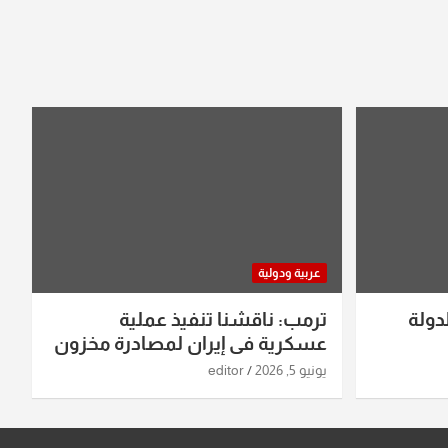
عربية ودولية
دولة
ترمب: ناقشنا تنفيذ عملية
عسكرية في إيران لمصادرة مخزون
اليورانيوم
يونيو 5, 2026
editor