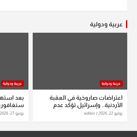
عربية ودولية
عربية ودولية
عربية ودولية
اعتراضات صاروخية في العقبة
بعد استه
الأردنية.. وإسرائيل تؤكد عدم
سنغافورية
استهدافها
ومواقع صو
يوليو 22, 2026
editor
يونيو 27, 2026
تفاصيل ال