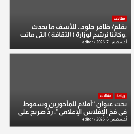
مقالات
بقلم/ ظافر جلود.. للأسف ما يحدث
.وكاننا نرشح لوزارة ( الثقافة ) التي ماتت
من زمان وزير يمثلها من النخبة والإرث
أغسطس 7, 2026
editor
العظيم للثقافة العراقية..
رياضة
مقالات
تحت عنوان “أقلام للمأجورين وسقوط
في فخ الإفلاس الإعلامي”: ردٌّ صريح على
افتراءات سمير الشكرجي
أغسطس 6, 2026
editor