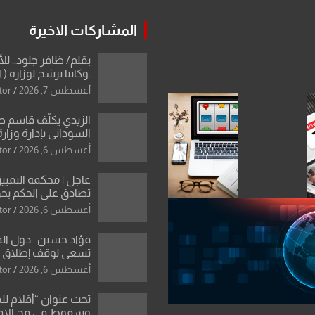
المشاركات الاخيرة
بقلم/ ظافر جلود.. ل
.وكاننا نرشح لوزارة ( ا
ماتت من زم
أغسطس 7, 2026
tor
النخبة والإرث العظيم
العراقية..
الزيدي يكلّف قاسم 
السوداني بإدارة وزارة
أغسطس 6, 2026
tor
عاجل | محكمة التمييز 
تصادق على الحكم بحق
الواحد كبيان
أغسطس 6, 2026
tor
فؤاد حسين : دول ال
تسعى لوقف إطلاق الن
فتح مضيق هرمز .. وا
أغسطس 6, 2026
tor
ورقة بشأن تحولات 
تحت عنوان “أقلام لل
وسقوط في فخ الإ