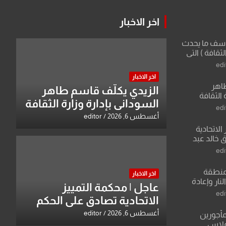
اخر الاخبار
لأسف ما يحدث
لثقافة ) التي
ان وزير يمثلها من
edi
 للثقافة
اخر الاخبار
طاهر
الزيدي يكلّف قاسم طاهر
 الثقافة
السوداني بإدارة وزارة الثقافة
edi
أغسطس 6, 2026
editor
الاتحادية
 خالد عبد
edi
منطقة
اخر الاخبار
ار وإعادة
عاجل | محكمة التمييز
لعراق يطرح
edi
الاتحادية تصادق على الحكم
القدس
بحق خالد عبد الواحد كبيان
أغسطس 6, 2026
editor
مأجورين
فلاس