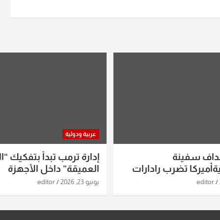
عربية ودولية
داف سفينة
إدارة ترمب تبدأ بتفكيك “ال
أميركا تضرب رادارات
العميقة” داخل الأجهزة
اريخ ومسيرات إيران..
الاستخباراتية
editor
يونيو 23, 2026
editor
ساعات الماضية