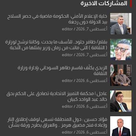
المشاركات الاخيرة
خلية الإعلام الأمني: الحكومة ماضية في حصر السلاح
بيد الدولة دون رجعة
أغسطس 7, 2026
editor
بقلم/ ظافر جلود.. للأسف ما يحدث .وكاننا نرشح لوزارة
( الثقافة ) التي ماتت من زمان وزير يمثلها من النخبة
والإرث العظيم للثقافة العراقية..
أغسطس 7, 2026
editor
الزيدي يكلّف قاسم طاهر السوداني بإدارة وزارة
الثقافة
أغسطس 6, 2026
editor
عاجل | محكمة التمييز الاتحادية تصادق على الحكم بحق
خالد عبد الواحد كبيان
أغسطس 6, 2026
editor
فؤاد حسين : دول المنطقة تسعى لوقف إطلاق النار
وإعادة فتح مضيق هرمز .. والعراق يطرح ورقة بشأن
تحولات القدس
أغسطس 6, 2026
editor