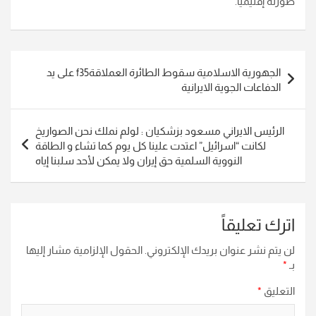
صورته إقليميًا.
تصفّح
الجهورية الاسلامية سقوط الطائرة العملاقةf35 على يد
المقالات
الدفاعات الجوية الايرانية
الرئيس الايراني مسعود بزشكيان : لولم نملك نحن الصواريخ
لكانت “اسرائيل” اعتدت علينا كل يوم كما تشاء و الطاقة
النووية السلمية حق إيران ولا يمكن لأحد سلبنا إياه
اترك تعليقاً
لن يتم نشر عنوان بريدك الإلكتروني.
الحقول الإلزامية مشار إليها
بـ
*
التعليق
*