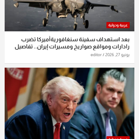
عربية ودولية
بعد استهداف سفينة سنغافوريةأميركا تضرب
رادارات ومواقع صواريخ ومسيرات إيران.. تفاصيل
الساعات الماضية
يونيو 27, 2026
editor