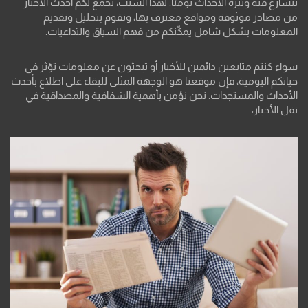
يتسارع فيه وتيرة الأحداث يوميًا. لهذا السبب، نجمع لكم أحدث الأخبار
من مصادر موثوقة ومواقع معترف بها، ونقوم بتحليل وتقديم
المعلومات بشكل شامل يمكّنكم من فهم السياق والتداعيات.
سواء كنتم متابعين دائمين للأخبار أو تبحثون عن معلومات تؤثر في
حياتكم اليومية، فإن موقعنا هو الوجهة المثلى للبقاء على اطلاع بأحدث
الأحداث والمستجدات. نحن نؤمن بأهمية الشفافية والمصداقية في
نقل الأخبار،