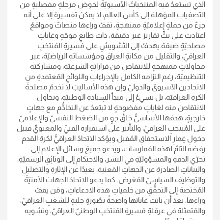
الذي تستعدُ فيه المنتخباتُ الآسيويّةُ لخوضِ مرحلةٍ مفصليةٍ من
التصفياتِ المؤهلة إلى كأس العالم، لا يمكنُ تفسيرهُ إلا على أنه
جزءٌ من حملةٍ إعلاميّةٍ ممنهجةٍ، تقفُ وراءها منصاتٌ ومواقعُ
اعتادت على بثِّ تقاريرَ غير دقيقة، ذات طابعٍ موجّهٍ وغاياتٍ
مصلحيّةٍ ضيقة.يهدفُ إلى التَشويشِ على مَسيرةِ المُنتخبِ
العراقيّ، والتقليل من مكانةِ العراق ومؤسساتهِ الرياضيّة، عبر
محاولاتٍ ممنهجةٍ للانتقاصِ من قراراتهِ الشرعيّةِ، ومشاركته
التنظيميّة، رغم التزامه الكامل بالإجراءاتِ واللوائحِ المُعتمدةِ من
الاتحادين الآسيويّ والدوليّ.وإن هذه الأساليبَ لا تخدمُ مصلحةَ
الكرةِ العراقيّة، بل تسيءُ إلى مبدأ السِيادةِ الوطنيّةِ، وتحاول
الانتقاصَ منه لغاياتٍ مفضوحةٍ لا تبتعدُ عن التخادُّمِ مع جهاتٍ
خارجيةٍ، هدفها الأساسيُّ خلقُ جوٍ من الضغطِ النفسيّ والإعلاميّ
على المُنتخبِ العراقيّ، والتأثير على استقراره الفنيِّ والمعنويِّ قبيل
دخولِ غِمارِ الاستحقاقِ المُقبل.ويؤكد الاتحادُ العراقيُّ لكرةِ القدم
رفضه التامّ لهذه المُمارسات، ويدعو جميعَ وسائل الإعلامِ إلى
تحرّي الدقةِ والمسؤوليّةِ في النشر، والاحتكام إلى الوثائِقِ الرسميّةِ،
والبياناتِ الصادرة عن الجهاتِ المَعنية، بعيدًا عن الإثارةِ والتضليلِ
والتوظيفِ السياسيّ المُغرض. كما يدعو الاتحادُ الجهاتَ الأمنيّةَ
المُختصة إلى التحقُّقِ من خلفياتِ هذه الادعاءاتِ، ومَن يقفُ
وراءها، بعدَ أن باتت غاياتها واضحةً بصُورةٍ جليةٍ للشعبِ العراقيّ،
والمُتمثلة في عرقلةِ مَسيرةِ المُنتخبِ الوطنيّ العراقيّ، وتشويه