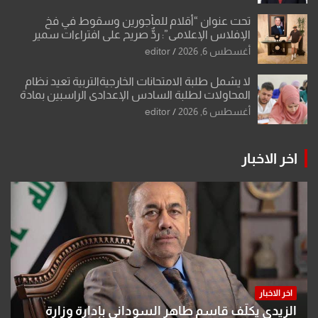
تحت عنوان “أقلام للمأجورين وسقوط في فخ
الإفلاس الإعلامي”: ردٌّ صريح على افتراءات سمير
الشكرجي
أغسطس 6, 2026
editor
لا يشمل طلبة الامتحانات الخارجيةالتربية تعيد نظام
المحاولات لطلبة السادس الإعدادي الراسبين بمادة
أو مادتين
أغسطس 6, 2026
editor
اخر الاخبار
اخر الاخبار
الزيدي يكلّف قاسم طاهر السوداني بإدارة وزارة