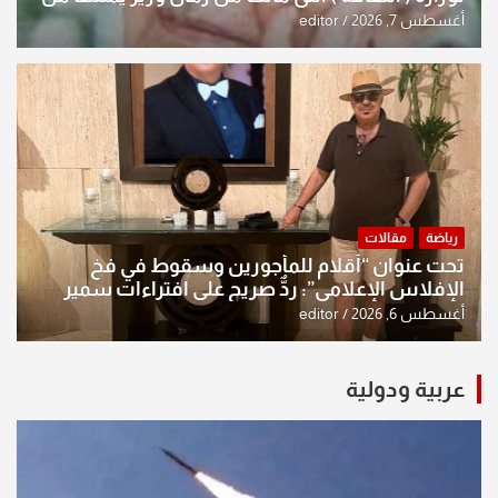
النخبة والإرث العظيم للثقافة العراقية..
أغسطس 7, 2026
editor
رياضة
مقالات
تحت عنوان “أقلام للمأجورين وسقوط في فخ
الإفلاس الإعلامي”: ردٌّ صريح على افتراءات سمير
الشكرجي
أغسطس 6, 2026
editor
عربية ودولية