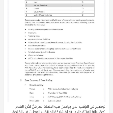
توضيح في الوَقْتِ الذي يواصلُ فيه الاتحادُ العراقيُّ لكُرةِ القدم
تحضيراتهُ الفنيّة والإداريّة لمُشاركةِ المنتخبِ الوطنيّ في المُلحقِ