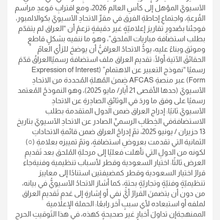
الآسيويّ المؤهل إلى كأسِ العالم 2026، ومع اقترابِ مَوعدِ مراسم
القُرعةِ، واجتماعِ إحاطةِ الفرق في مقرِّ الاتحادِ الآسيويّ بكوالالمبور،
فوجئنا بصُدورِ تقاريرَ إعلاميّةٍ غير دقيقةٍ تزعمُ أن “العراق لم يتقدّم
بطلب استضافة مباريات الملحق”، وهو ما ننفيه بشكلٍ قاطعٍ
وموثق.وبناءً عليه، يودُّ الاتحادُ العراقيُّ أن يوضحَ للرَأي العامّ
الحقائقَ الآتية:أولًا: تقديم العراق ملف استضافة رسميًاالعراقُ قدّمَ
رسميًا “نموذج التعبير عن الاهتمام” (Expression of Interest
Form) عبر منصةِ AFCAS ضِمنَ المُهلةِ المُحددة من الاتحادِ
الآسيويّ (حدها الأقصى 21 أيار/ مايو 2025)، وهو النموذجُ المُعتمد
رسميًا على وفق ما وردَ في الوثائقِ الصادِرةِ عن الاتحادِ
الآسيويّ.ثانيًا: إدراج العراق ضمن الدول المتقدمة بطلب
الاستضافةفي الخِطابِ الرسميِّ الصادر عن الاتحادِ الآسيويّ بتاريخ
13 حزيران / يونيو 2025، تمّ إدراجُ العراق ضمن قائمةِ الاتحاداتِ
الثمانية التي تقدمت بعروضِ استضافةٍ، وتمّ تمييزه بعلامةِ (○)
لكونه من الدولِ التي تأهلت فعليًا إلى مرحلةِ المُلحق بعد تَقديمِ
العرض.ثالثًا: اختيار السعودية وقطر لأسباب تنظيمية وفنيةجاء
قرارُ اختيار السعودية وقطر كمضيفتين استنادًا إلى معاييرَ
تنظيميّةٍ وفنيّةٍ وتجاريّةٍ بحتةٍ، كما أشارَ الاتحادُ الآسيويُّ في بيانه،
من دون أن يتضمنَ القرارُ أيَّ نفي أو إشارةٍ إلى عَدمِ تَقديمِ العراق
لملفه أو استبعاده لأي سببٍ آخر.رابعًا: الحملة الإعلامية
الممنهجةإن تداولَ أخبارٍ غير صحيحةٍ كهذه، في هذا التَوقيتِ الحرج