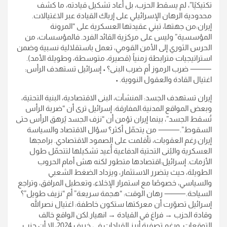
تكتيكيًا”، لم يسقط الحزب، بل أعاد تشكيل قيادته، ما كشف
محدودية الرهان الإسرائيلي على إرباك القيادة عبر الاغتيالات.
إيران:من جهتها، تبني عقيدتها العسكرية على “المرونة
المؤسسية” وليس على مركزية القائد الفرد. فالمؤسسات، من
الحرس الثوري إلى الأمن القومي، تعمل باستقلالية نسبية وضمن
استراتيجيات مترابطة زمنياً (قصيرة، متوسطة، وطويلة الأمد).
⸻ ضرب الرموز أم ضرب البنى؟ • إسرائيل تستهدف الرأس:
اغتيال القادة والعقول النووية. •
إيران تستهدف الجسد: المنشآت، البنى الاقتصادية، البنية التحتية،
وبعض المواقع المدنية.المفارقة: إسرائيل ترى أن “ضربة الرأس
تُسقط الجسد”، بينما إيران تؤمن أن “نزف الجسد يُرهق الرأس حتى
السقوط”.⸻ من يتحمّل أكثر؟ سؤال الاقتصاد والسياسة
إيران:رغم العقوبات، تأقلمت على الصمود الاقتصادي. برامجها
العسكرية والبُنى التحتية الدفاعية أُعيد تشكيلها لتتحمّل طول
الأزمات. إسرائيل:اقتصادها متطور لكنه هش أمام الحروب
الطويلة، حيث يتضرر الاستثمار، ويزداد الضغط الشعبي
والسياسي، خصوصًا مع استمرار الإخلاء، وتعطيل المرافق، وتراجع
السياحة.⸻ رهان الوقت: “هجمة سريعة” أم “نزيف طويل”؟
إسرائيل تصوّرت أن معركتها ستكون خاطفة: اغتيال نصرالله
وقادة الحزب → فراغ في القيادة → انهيار.لكن الواقع خالف
التوقعات. ورغم تصفية أبرز القيادات في خريف 2024، إلا أن حزب