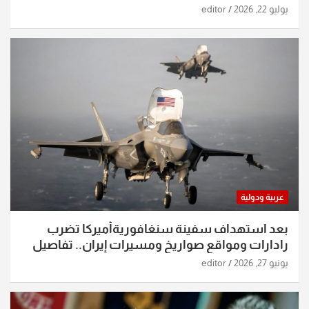
يوليو 22, 2026
editor
عربية ودولية
بعد استهداف سفينة سنغافوريةأميركا تضرب
رادارات ومواقع صواريخ ومسيرات إيران.. تفاصيل
الساعات الماضية
يونيو 27, 2026
editor