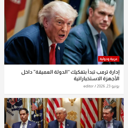
عربية ودولية
إدارة ترمب تبدأ بتفكيك “الدولة العميقة” داخل
الأجهزة الاستخباراتية
يونيو 23, 2026
editor