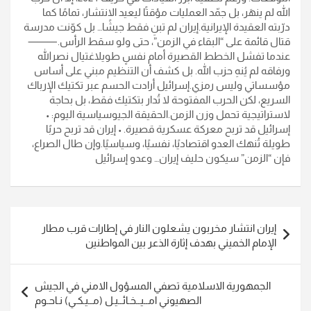
الله لم ينهَر، بل جمّد العمليات مؤقتًا ليعيد الانتشار، تمامًا كما
درّبته العقيدة الإيرانية.إيران لم تبنِ فقط جيشًا… بل كوّنت مدرسة
قتال قائمة على “البقاء في الزمن”، حتى ولو سقط الرأس.⸻
عندما تفشل الخطط القصيرة أمام نفسٍ طويلاغتيال نصرالله
ورفاقه لم يُنهِ حزب الله. بل كشف أن التنظيم مبني على أساس
مؤسساتي وليس رمزي.إسرائيل أرادت الحسم عبر تكتيك الإرباك
السريع، لكن الحرب المفتوحة لا تُدار بتكتيك فقط، بل بحاجة
لاستراتيجية تحمل وزن الزمن.الحقيقة الجيوسياسية اليوم: •
إسرائيل قد تربح معركة عسكرية قصيرة. • إيران قد تربح حربًا
طويلة تُنهك العدو اقتصاديًا، نفسيًا، وسياسيًا.وإن طال الصراع،
فإن “الزمن” سيكون حليف إيران… وعدو إسرائيل
تصفّح
إيران انتشار مخربون يشعلون النار في إطارات قرب مطار
المقالات
الإمام الخميني بهدف إثارة الذعر بين المواطنين
الجمهورية الاسلامية تصفي المسؤول الامني في الجيش
الصهيوني امــيــخـائــيـل (مــيـكـي) نـاحـوم