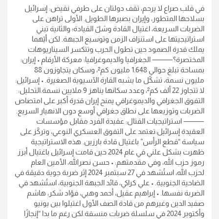
في قلب صراع لا يرحم، تقف دولتان على طرفي نقيض: إسرائيل
بسلاحها المتطور، وإيران بصبرها الطويل. الأولى تراهن على
الضربات السريعة، اغتيال القادة وشلّ القيادة؛ والثانية تبني
استراتيجيتها على استنزاف الزمن وتوسيع الجبهة. لكن أيّهما
يملك قدرة الصمود حين تطول الحرب وتتكسر السيناريوهات
المختصرة؟⸻ الجغرافيا والديموغرافيا: معركة الأرقام • إيران:
بمساحة تبلغ حوالي 1.648 مليون كم²، وسكان يتجاوزون 88
مليون نسمة، تشكّل ما يشبه القارة الآسيوية الصغيرة. • إسرائيل:
لا تتجاوز 22 ألف كم²، وعدد سكانها يناهز 9 ملايين نسمة.التحليل:
التفوق الجغرافي والديموغرافي يمنح إيران قدرة أكبر على امتصاص
الضربات وتوزيعها على نطاق جغرافي أوسع دون الانهيار السريع.
⸻ استراتيجيات القتال: عقيدة الفرد مقابل مؤسسات
العقيدة إسرائيل:تعتمد على التفوق العسكري النوعي، وتركّز على
سياسة “قطع الرأس” باغتيال قادة بارزين. هذه الاستراتيجية
ظهرت بشكل علني في عام 2024 حين قامت إسرائيل باغتيال أبرز
رموز حزب الله، وفي مقدمتهم: • حسن نصرالله، الأمين العام
لحزب الله، استُشهد في 27 سبتمبر 2024 إثر ضربة جوية دقيقة في
الضاحية الجنوبية. • علي كراكي، قائد الجبهة الجنوبية، استُشهد في
الضربة نفسها. • إبراهيم عقيل، أحمد وهبي، فؤاد شكر، هاشم
صفيد الدين وغيرهم من قادة الصف الأول اغتيلوا بين يونيو
وأكتوبر 2024 في سلسلة ضربات منسقة.لكن رغم ما بدا “إنجازًا