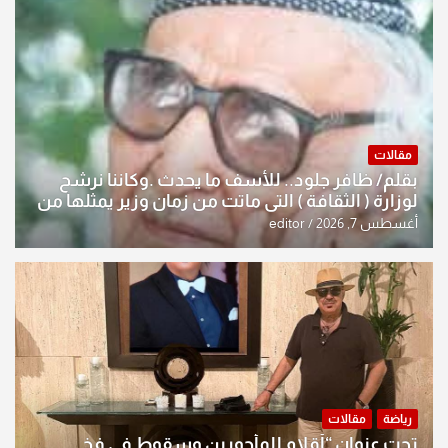
مقالات
بقلم/ ظافر جلود.. للأسف ما يحدث .وكاننا نرشح
لوزارة ( الثقافة ) التي ماتت من زمان وزير يمثلها من
النخبة والإرث العظيم للثقافة العراقية..
أغسطس 7, 2026
editor
رياضة
مقالات
تحت عنوان “أقلام للمأجورين وسقوط في فخ