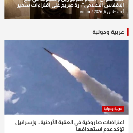
الإفلاس الإعلامي”: ردٌّ صريح على افتراءات سمير
الشكرجي
أغسطس 6, 2026
editor
عربية ودولية
عربية ودولية
اعتراضات صاروخية في العقبة الأردنية.. وإسرائيل
تؤكد عدم استهدافها