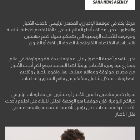
مرحبًا بكم في موقعنا الإخباري، المصدر الرئيسي لأحدث الأخبار
والتطورات من مختلف أنحاء العالم. نسعى دائمًا لتقديم تغطية شاملة
وموثوقة للأحداث الرئيسية التي تهمكم، سواء كنتم مهتمين
بالسياسة، الاقتصاد، التكنولوجيا، الصحة، الرياضة أو الفنون.
نحن نتفهم أهمية الحصول على معلومات دقيقة وموثوقة في عالم
يتسارع فيه وتيرة الأحداث يوميًا. لهذا السبب، نجمع لكم أحدث الأخبار
من مصادر موثوقة ومواقع معترف بها، ونقوم بتحليل وتقديم
المعلومات بشكل شامل يمكّنكم من فهم السياق والتداعيات.
سواء كنتم متابعين دائمين للأخبار أو تبحثون عن معلومات تؤثر في
حياتكم اليومية، فإن موقعنا هو الوجهة المثلى للبقاء على اطلاع بأحدث
الأحداث والمستجدات. نحن نؤمن بأهمية الشفافية والمصداقية في
نقل الأخبار،