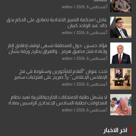
أغسطس 6, 2026
editor
عاجل | محكمة التمييز الاتحادية تصادق على الحكم بحق
خالد عبد الواحد كبيان
أغسطس 6, 2026
editor
فؤاد حسين : دول المنطقة تسعى لوقف إطلاق النار
وإعادة فتح مضيق هرمز .. والعراق يطرح ورقة بشأن
تحولات القدس
أغسطس 6, 2026
editor
تحت عنوان “أقلام للمأجورين وسقوط في فخ
الإفلاس الإعلامي”: ردٌّ صريح على افتراءات سمير
الشكرجي
أغسطس 6, 2026
editor
لا يشمل طلبة الامتحانات الخارجيةالتربية تعيد نظام
المحاولات لطلبة السادس الإعدادي الراسبين بمادة
أو مادتين
أغسطس 6, 2026
editor
اخر الاخبار