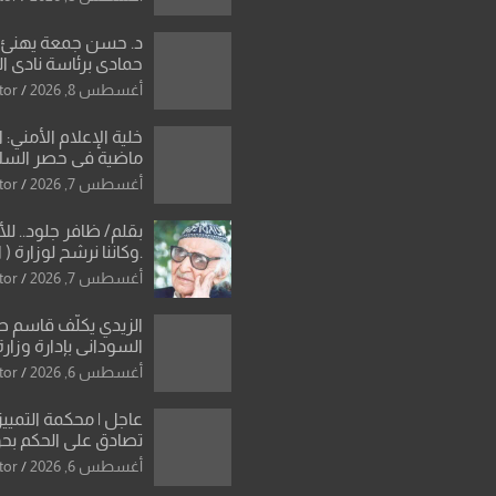
د. حسن جمعة يهنئ ا
حمادي برئاسة نادي ال
استثنائية ونقلة نوعي
أغسطس 8, 2026
tor
العراقية
خلية الإعلام الأمني: 
ماضية في حصر السلاح
دون رجعة
أغسطس 7, 2026
tor
بقلم/ ظافر جلود.. ل
.وكاننا نرشح لوزارة ( ا
ماتت من زم
أغسطس 7, 2026
tor
النخبة والإرث العظيم
العراقية..
الزيدي يكلّف قاسم 
السوداني بإدارة وزارة
أغسطس 6, 2026
tor
عاجل | محكمة التمييز 
تصادق على الحكم بحق
الواحد كبيان
أغسطس 6, 2026
tor