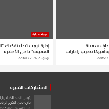
عربية ودولية
داف سفينة
إدارة ترمب تبدأ بتفكيك “ال
أميركا تضرب رادارات
العميقة” داخل الأجهزة
اريخ ومسيرات إيران..
الاستخباراتية
editor
يونيو 23, 2026
editor
ساعات الماضية
المشاركات الاخيرة
رئيس اتحاد الكرة يبار
إدارة نادي الكرخ الري
أغسطس 8, 2026
tor