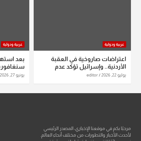
عربية ودولية
عربية ودولية
اعتراضات صاروخية في العقبة
بعد استه
الأردنية.. وإسرائيل تؤكد عدم
سنغافورية
استهدافها
ومواقع صو
يوليو 22, 2026
editor
يونيو 27, 2026
تفاصيل ال
مرحبًا بكم في موقعنا الإخباري، المصدر الرئيسي
لأحدث الأخبار والتطورات من مختلف أنحاء العالم.