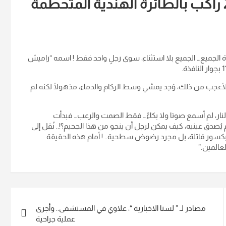
تخيلوا المشهد… وفاة اكثر من 242 راكب بالطائرة الهندية المتحطمة
ُعلن عن وفاة الجميع… الجميع بلا استثناء، سوى رجلٍ واحد فقط ! اسمه “راميش
أعجب من ذلك، وُجد يمشي وسط الركام والدماء، مذهولًا لكنه لم
نار، لم أسمع صوتا ولا بكاءً… فقط الصمت والرعب… فبدأت
يُصدق عينيه، كيف يمكن لرجل أن ينجو من هذا الجحيم؟!.. نُقل إلى
ا بكسور قاتلة، بل مجرد رضوض سطحية.. ! أمام هذه الحقيقة
عالمين.”
مصادر لـ ” لسنا الاخبارية “: علاوي في المستشفى.. وأجرى
عملية جراحية