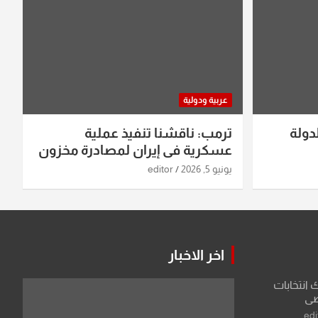
عربية ودولية
دولة
ترمب: ناقشنا تنفيذ عملية
عسكرية في إيران لمصادرة مخزون
اليورانيوم
يونيو 5, 2026
editor
اخر الاخبار
ك انتخابات
اضي
edi