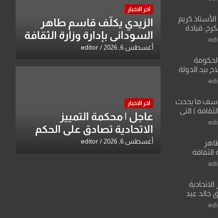
اخر الاخبار
لأستاذ كريم
الزيدي يكلّف قاسم طاهر
كرخ: قيادة
السوداني بإدارة وزارة الثقافة
ة في الرياضة
edi
أغسطس 6, 2026
editor
الحكومة
 بيد الدولة
edi
لأسف ما يحدث
اخر الاخبار
لثقافة ) التي
عاجل | محكمة التمييز
ان وزير يمثلها من
edi
الاتحادية تصادق على الحكم
 للثقافة
بحق خالد عبد الواحد كبيان
أغسطس 6, 2026
editor
طاهر
 الثقافة
edi
الاتحادية
 خالد عبد
edi