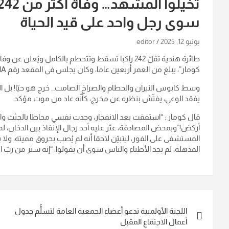
سوى رجل واحد على قيد الحياة
يونيو 12, 2025
editor
طائرة هندية تقلّ 242 راكبا تسقط وتتحطم بالكامل وي
كومار”، يبلغ من العمر أربعين عاما، وكان يجلس في المقعد رقم 11A بجوار النافذة.
وسط كابوس النيران والحطام والصراخ الصامت… خرج هو حيّا! بل ال
يفقد الوعي، يفتّش بنظره عن مخرج، كأنّه عاد من موت مؤكد.
قال كومار : “استفقت بعد الانفجار، وجدت نفسي محاطا بالجثث وال
أركض!”وبمحض المصادفة، عثر عليه أحد رجال الإنقاذ بين الدخان، لم 
المستشفى على الفور، ليتبيّن لاحقا أنه لم يُصب بحروق مميتة، ول
المذهلة، لم يجد الأطباء والناس سوى أن يقولوا: “إنه ستر من ربّ ال
تصفّح
اللجنة الأولمبية تدعو أعضاء الجمعية العامة لتسلُّم جدول
المقالات
أعمال الاجتماع المقبل