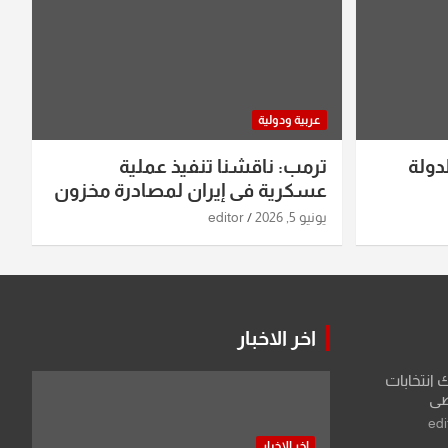
عربية ودولية
دولة
ترمب: ناقشنا تنفيذ عملية
عسكرية في إيران لمصادرة مخزون
اليورانيوم
يونيو 5, 2026
editor
اخر الاخبار
ك انتخابات
اضي
edi
اخر الاخبار