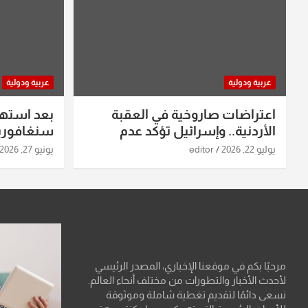
عربية ودولية
عربية ودولية
اعتراضات صاروخية في العقبة
بعد استه
الأردنية.. وإسرائيل تؤكد عدم
سنغافورية
استهدافها
ومواقع صو
يوليو 22, 2026
editor
يونيو 27, 2026
تفاصيل ال
مرحبًا بكم في موقعنا الإخباري، المصدر الرئيسي
لأحدث الأخبار والتطورات من مختلف أنحاء العالم.
نسعى دائمًا لتقديم تغطية شاملة وموثوقة