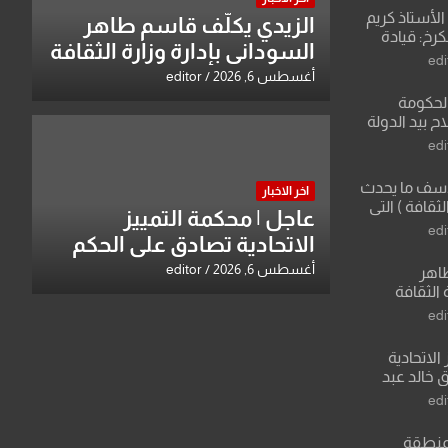
لأستاذ كريم
الزيدي يكلّف قاسم طاهر
كرخ: قيادة
السوداني بإدارة وزارة الثقافة
ة في الرياضة
edi
أغسطس 6, 2026
editor
الحكومة
 بيد الدولة
edi
لأسف ما يحدث
اخر الاخبار
لثقافة ) التي
عاجل | محكمة التمييز
ان وزير يمثلها من
edi
الاتحادية تصادق على الحكم
 للثقافة
بحق خالد عبد الواحد كبيان
أغسطس 6, 2026
editor
طاهر
 الثقافة
edi
الاتحادية
 خالد عبد
edi
منطقة