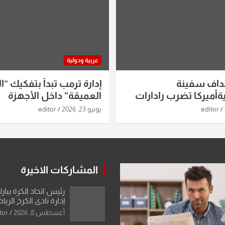
عربية ودولية
داف سفينة
إدارة ترمب تبدأ بتفكيك “ال
أميركا تضرب رادارات
العميقة” داخل الأجهزة
اريخ ومسيرات إيران..
الاستخباراتية
editor
يونيو 23, 2026
editor
ساعات الماضية
المشاركات الاخيرة
رئيس اتحاد الكرة يبار
إدارة نادي الكرخ الري
أغسطس 8, 2026
tor