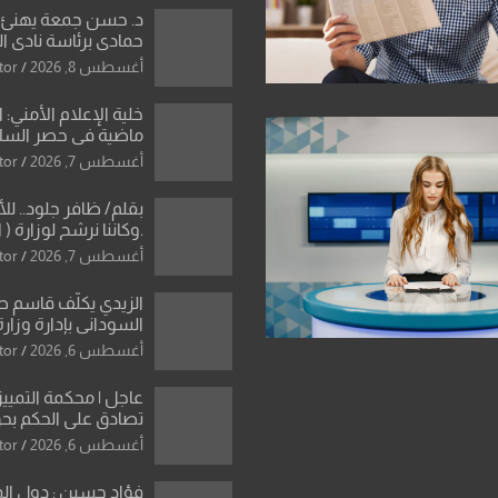
د. حسن جمعة يهنئ ا
حمادي برئاسة نادي ال
استثنائية ونقلة نوعي
أغسطس 8, 2026
tor
العراقية
خلية الإعلام الأمني: 
ماضية في حصر السلاح
دون رجعة
أغسطس 7, 2026
tor
بقلم/ ظافر جلود.. ل
.وكاننا نرشح لوزارة ( ا
ماتت من زم
أغسطس 7, 2026
tor
النخبة والإرث العظيم
العراقية..
الزيدي يكلّف قاسم 
السوداني بإدارة وزارة
أغسطس 6, 2026
tor
عاجل | محكمة التمييز 
تصادق على الحكم بحق
الواحد كبيان
أغسطس 6, 2026
tor
فؤاد حسين : دول ال