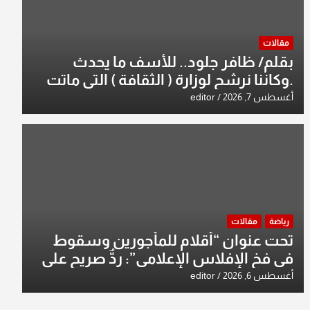
مقالات
بقلم/ ظافر جلود.. للأسف ما يحدث
.وكاننا نرشح لوزارة ( الثقافة ) التي ماتت
من زمان وزير يمثلها من النخبة والإرث
أغسطس 7, 2026
editor
العظيم للثقافة العراقية..
رياضة
مقالات
تحت عنوان “أقلام للمأجورين وسقوط
في فخ الإفلاس الإعلامي”: ردٌّ صريح على
افتراءات سمير الشكرجي
أغسطس 6, 2026
editor