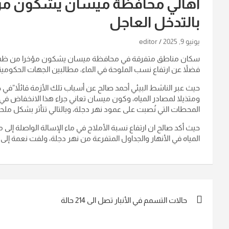
أهالي محافظة ميسان يشكون من 
بالتدخل العاجل
يونيو 9, 2025
editor
سكان مناطق متفرقة في محافظة ميسان يشكون مؤخرا من ظهور لون
فضلاً عن ارتفاع نسب الملوحة في الماء، مطالبين الجهات الحكوم
حيث عبر الناشط البيئي أحمد صالح عن أسباب تلك الأزمة قائلاً”في
ومتذيلا لمصادر المياه، وكون ميسان تعاني جراء هذا الانخفاض في ما
المحطات التي نُصبت على عمود نهر دجلة، وبالتالي تتأثر بشكل ملح
حيث أكد صالح ان ارتفاع نسبة الأملاح في ماء الإسالة الواصلة 
المياه في الأنهار والجداول المتفرعة من نهر دجلة، ولفت نعمة إلى
تصفّح
حالات التسمم في الأنبار تصل الى 214 حالة
المقالات