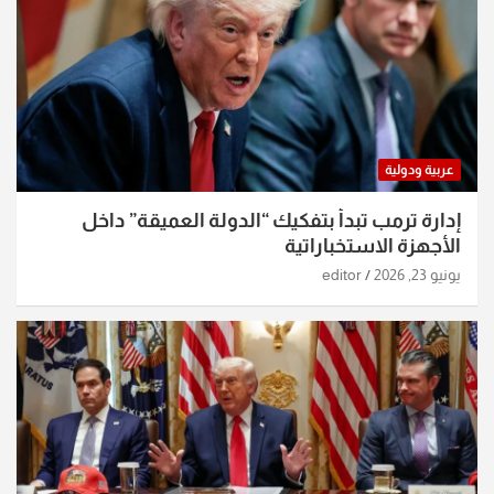
عربية ودولية
إدارة ترمب تبدأ بتفكيك “الدولة العميقة” داخل
الأجهزة الاستخباراتية
يونيو 23, 2026
editor