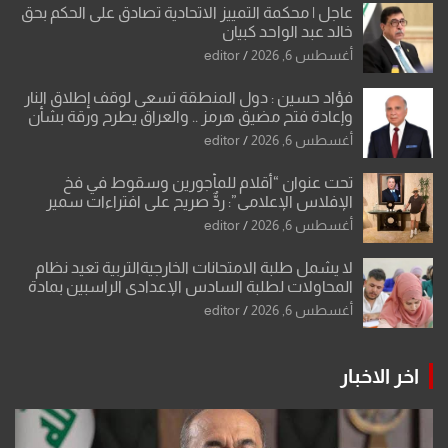
عاجل | محكمة التمييز الاتحادية تصادق على الحكم بحق
خالد عبد الواحد كبيان
أغسطس 6, 2026
editor
فؤاد حسين : دول المنطقة تسعى لوقف إطلاق النار
وإعادة فتح مضيق هرمز .. والعراق يطرح ورقة بشأن
تحولات القدس
أغسطس 6, 2026
editor
تحت عنوان “أقلام للمأجورين وسقوط في فخ
الإفلاس الإعلامي”: ردٌّ صريح على افتراءات سمير
الشكرجي
أغسطس 6, 2026
editor
لا يشمل طلبة الامتحانات الخارجيةالتربية تعيد نظام
المحاولات لطلبة السادس الإعدادي الراسبين بمادة
أو مادتين
أغسطس 6, 2026
editor
اخر الاخبار