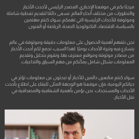
مرحبًا بكم في موقعنا الإخباري، المصدر الرئيسي لأحدث الأخبار
والتطورات من مختلف أنحاء العالم. نسعى دائمًا لتقديم تغطية شاملة
وموثوقة للأحداث الرئيسية التي تهمكم، سواء كنتم مهتمين
بالسياسة، الاقتصاد، التكنولوجيا، الصحة، الرياضة أو الفنون.
نحن نتفهم أهمية الحصول على معلومات دقيقة وموثوقة في عالم
يتسارع فيه وتيرة الأحداث يوميًا. لهذا السبب، نجمع لكم أحدث الأخبار
من مصادر موثوقة ومواقع معترف بها، ونقوم بتحليل وتقديم
المعلومات بشكل شامل يمكّنكم من فهم السياق والتداعيات.
سواء كنتم متابعين دائمين للأخبار أو تبحثون عن معلومات تؤثر في
حياتكم اليومية، فإن موقعنا هو الوجهة المثلى للبقاء على اطلاع بأحدث
الأحداث والمستجدات. نحن نؤمن بأهمية الشفافية والمصداقية في
نقل الأخبار،