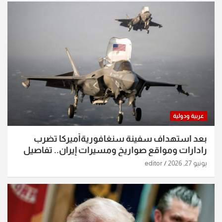
عربية ودولية
بعد استهداف سفينة سنغافوريةأميركا تضرب
رادارات ومواقع صواريخ ومسيرات إيران.. تفاصيل
الساعات الماضية
يونيو 27, 2026
editor