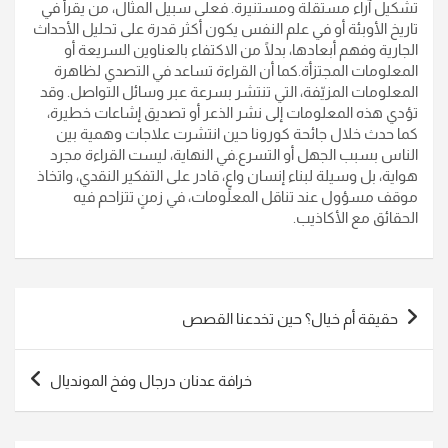
تشكيل آراء مستقلة ومستنيرة. فعلى سبيل المثال، من يقرأ في
تاريخ الأوبئة أو في علم النفس يكون أكثر قدرة على تحليل الأحداث
الجارية وفهم أبعادها، بدلًا من الاكتفاء بالعناوين السريعة أو
المعلومات المجتزأة.كما أن القراءة تساعد في التصدي لظاهرة
المعلومات المزيّفة، التي تنتشر بسرعة عبر وسائل التواصل. وقد
تؤدي هذه المعلومات إلى نشر الذعر أو تصديق إشاعات خطيرة،
كما حدث خلال جائحة كورونا حين انتشرت علاجات وهمية بين
الناس بسبب الجهل أو التسرع.في النهاية، ليست القراءة مجرد
هواية، بل وسيلة لبناء إنسان واعٍ، قادر على التفكير النقدي، واتخاذ
موقف مسؤول عند تناقل المعلومات، في زمنٍ تتزاحم فيه
الحقائق مع الأكاذيب.
تصفّح
حقيقة أم خيال؟ حين تخدعنا القصص
المقالات
خرافة عدنان درجال وفخ المونديال