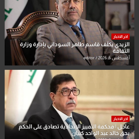
اخر الاخبار
الزيدي يكلّف قاسم طاهر السوداني بإدارة وزارة
الثقافة
أغسطس 6, 2026
editor
اخر الاخبار
عاجل | محكمة التمييز الاتحادية تصادق على الحكم
بحق خالد عبد الواحد كبيان