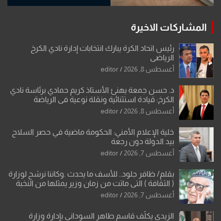
المشاركات الاخيرة
رئيس اتحاد الكرة يبارك انتخابات إدارة نادي الكرخ
الرياضي
أغسطس 8, 2026
editor
د. حسن جمعة يهنئ الأستاذ كريم حمادي برئاسة نادي
الكرخ: قيادة استثنائية ونقلة نوعية في الرياضة
العراقية
أغسطس 8, 2026
editor
خلية الإعلام الأمني: الحكومة ماضية في حصر السلاح
بيد الدولة دون رجعة
أغسطس 7, 2026
editor
بقلم/ ظافر جلود.. للأسف ما يحدث .وكاننا نرشح لوزارة
( الثقافة ) التي ماتت من زمان وزير يمثلها من النخبة
والإرث العظيم للثقافة العراقية..
أغسطس 7, 2026
editor
الزيدي يكلّف قاسم طاهر السوداني بإدارة وزارة