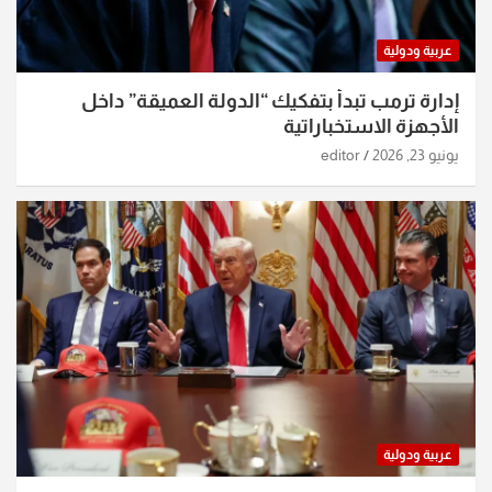
عربية ودولية
إدارة ترمب تبدأ بتفكيك “الدولة العميقة” داخل
الأجهزة الاستخباراتية
يونيو 23, 2026
editor
عربية ودولية