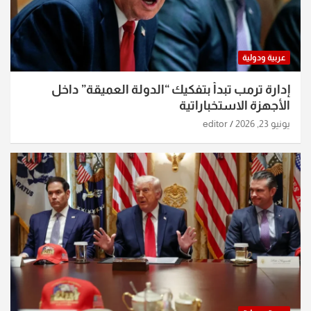
عربية ودولية
إدارة ترمب تبدأ بتفكيك “الدولة العميقة” داخل
الأجهزة الاستخباراتية
يونيو 23, 2026
editor