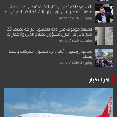
نائب: موظفو “جنرال إلكتريك” يتمتعون بامتيازات لا
يحصل عليها رئيس الوزراء ان الشركة تنظر للعراق بانه
بلد ضعيف وتفرض شروطها
يوليو 28, 2026
editor
المتهم موقوف على ذمة التحقيق..النزاهة تضبط 2.5
مليار دينار في منزل مسؤول بصلاح الدين و6 عقارات
باسم زوجته
يوليو 28, 2026
editor
محامون يحتجون أمام دائرة تسجيل الشركات وسط
بغداد
يوليو 27, 2026
editor
اخر الاخبار