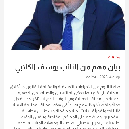
محليات
بيان مهم من النائب يوسف الكلابي
يونيو 4, 2025
editor
طلعنا اليوم على الاجراءات التعسفية والمخالفة للقانون والأخلاق
المهنية التي قام بيها بعض المنتسبين والضباط من الاجهزه
الامنية في مدينة النعمانية وفي الوقت الذي نستنكر هذا الفعل
جملةً وتفصيلاً ولانسمح به ابداً في هذه المدينة المحترمة الامنة
فأننا ندعوا فوراً قيادة شرطة محافظة واسط الى محاسبة
المقصرين وعرضهم على المحاكم المختصة وبنفس الوقت
اطلعنا على تقرير تفصيلي لصاحب التوجيهات المباشرة بهذه
الاجراءات الغير قانونية والغير اصولية ومن جانبنا سنراقب الفعل