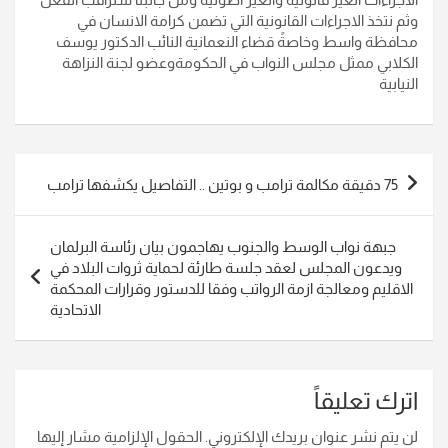
وثم نتخذ الاجراءات القانونية التي تضمن كرامة الانسان في
محافظة واسط وخاصةً قضاء النعمانية النائب الدكتور يوسف
الكلابي ممثل مجلس النواب في الحكومةوعضو لجنة النزاهة
النيابية
تصفّح
75 دقيقة مكالمة ترامب و بوتين .. التفاصيل يكشفها ترامب
المقالات
جبهة نواب الوسط والجنوب يهاجمون بيان رئاسة البرلمان
ويدعون المجلس لعقد جلسة طارئة لحماية ثروات البلاد في
الاقليم ومعالجة ازمة الرواتب وفقا للدستور وقرارات المحكمة
الاتحادية
اترك تعليقاً
لن يتم نشر عنوان بريدك الإلكتروني.
الحقول الإلزامية مشار إليها