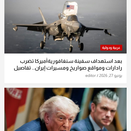
عربية ودولية
بعد استهداف سفينة سنغافوريةأميركا تضرب
رادارات ومواقع صواريخ ومسيرات إيران.. تفاصيل
الساعات الماضية
يونيو 27, 2026
editor