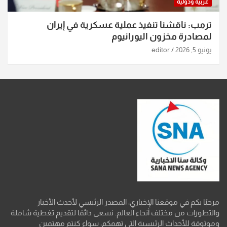
عربية ودولية
ترمب: ناقشنا تنفيذ عملية عسكرية في إيران
لمصادرة مخزون اليورانيوم
يونيو 5, 2026
editor
مرحبًا بكم في موقعنا الإخباري، المصدر الرئيسي لأحدث الأخبار
والتطورات من مختلف أنحاء العالم. نسعى دائمًا لتقديم تغطية شاملة
وموثوقة للأحداث الرئيسية التي تهمكم، سواء كنتم مهتمين