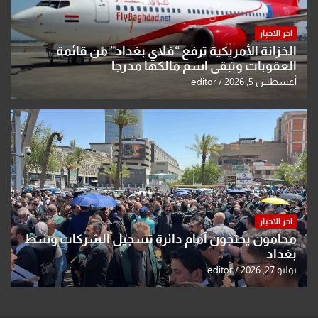
اخر الاخبار
الخزانة الأمريكية ترفع “فلاي بغداد” من قائمة
العقوبات وتبقي اسم مالكها مدرجا
أغسطس 5, 2026
editor
اخر الاخبار
محامون يحتجون أمام دائرة تسجيل الشركات وسط
بغداد
يوليو 27, 2026
editor