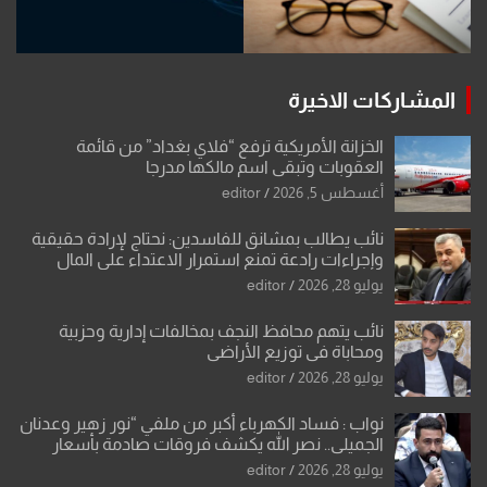
المشاركات الاخيرة
الخزانة الأمريكية ترفع “فلاي بغداد” من قائمة
العقوبات وتبقي اسم مالكها مدرجا
أغسطس 5, 2026
editor
نائب يطالب بمشانق للفاسدين: نحتاج لإرادة حقيقية
وإجراءات رادعة تمنع استمرار الاعتداء على المال
العام”.
يوليو 28, 2026
editor
نائب يتهم محافظ النجف بمخالفات إدارية وحزبية
ومحاباة في توزيع الأراضي
يوليو 28, 2026
editor
نواب : فساد الكهرباء أكبر من ملفي “نور زهير وعدنان
الجميلي.. نصر الله يكشف فروقات صادمة بأسعار
معدات الكهرباء وعقودها
يوليو 28, 2026
editor