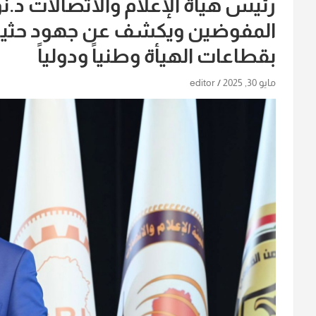
رئيس هيأة الإعلام والاتصالات د
المفوضين ويكشف عن جهود حثيثة ل
بقطاعات الهيأة وطنياً ودولياً
مايو 30, 2025
editor