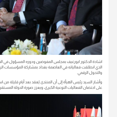
اشادة الدكتور ابورغيف بمجلس المفوضين ودوره المسؤول في الهيأة
الذي انطلقت فعالياته في العاصمة بغداد بمشاركة المؤسسات الرسم
والتحول الرقمي.
على احتضان الفعاليات النوعية الكبرى، ويعزز صورة الدولة المستقرة ا