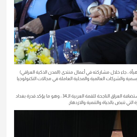
 ، جاء خلال مشاركته في أعمال منتدى (المدن الذكية العراقي)
ية والشركات العالمية والمحلية العاملة في مجالات التكنولوجيا
وأشار السيد رئيس الهيأة إلى أن المنتدى يُعقد بعد أيام قليلة من استضافة العراق الناجحة للقمة العربية الـ34 ، وهو ما يؤكد قدرة بغداد
لتي تنبض بالحياة والتنمية والازدهار.