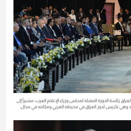
راق رئاسة الدورة المقبلة لمجلس وزراء الإعلام العرب، مشيراً إلى
 وهي تكريس لدور العراق في محيطه العربي ومكانته في مجال