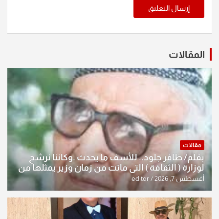
المقالات
مقالات
بقلم/ ظافر جلود.. للأسف ما يحدث .وكاننا نرشح
لوزارة ( الثقافة ) التي ماتت من زمان وزير يمثلها من
النخبة والإرث العظيم للثقافة العراقية..
أغسطس 7, 2026
editor