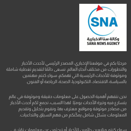
مرحبًا بكم في موقعنا الإخباري، المصدر الرئيسي لأحدث الأخبار
والتطورات من مختلف أنحاء العالم. نسعى دائمًا لتقديم تغطية شاملة
وموثوقة للأحداث الرئيسية التي تهمكم، سواء كنتم مهتمين
بالسياسة، الاقتصاد، التكنولوجيا، الصحة، الرياضة أو الفنون.
نحن نتفهم أهمية الحصول على معلومات دقيقة وموثوقة في عالم
يتسارع فيه وتيرة الأحداث يوميًا. لهذا السبب، نجمع لكم أحدث الأخبار
من مصادر موثوقة ومواقع معترف بها، ونقوم بتحليل وتقديم
المعلومات بشكل شامل يمكّنكم من فهم السياق والتداعيات.
سواء كنتم متابعين دائمين للأخبار أو تبحثون عن معلومات تؤثر في