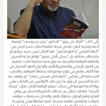
يأتي كتاب *”أفكار على ورق”* للدكتور *عزيز جبر يوسف* كوثيقة
أدبية وفكرية تُدوّن ملامح مرحلة ثقافية اجتازت جسر الزمن بين
*أصالة الماضي* و*قلق الحاضر*. هذا الكتاب ليس مجرد خواطر أو
ملاحظات متناثرة، بل *سجل تأملي عميق* لواقع مرّ به المسرح
والثقافة العراقية والعربية، مدعوم بخبرة ميدانية امتدت لعقود
من العمل الإبداعي والتعليم والتأليف والإخراج.الجهد المبذول في
هذا الكتاب واضح في تنوّع موضوعاته، وغناها بالمواقف والتجارب
الشخصية التي تعكس *نظرة فنان مسرحي مفكر*، لم يتوقف عند
خشبة المسرح، بل وثّق ما جرى خلف الكواليس، في القاعات، وفي
زوايا الحياة اليومية التي شكلت جوهر الثقافة.الكتاب يُمثّل *مرحلة
تأريخية* صادقة، تتنقّل بين لحظات الحلم والانكسار، بين وهج
الفكرة وهمّ الوطن، متناولًا بالنقد والتحليل شخصيات، مواقف،
تحولات، ومفاصل ثقافية منسية، ليعيد قراءتها بوعي وحنين لا
يخلو من مرارة.*”أفكار على ورق”* ليس فقط كتاب قراءة، بل كتاب