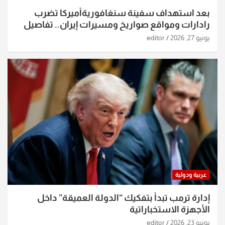
بعد استهداف سفينة سنغافوريةأميركا تضرب
رادارات ومواقع صواريخ ومسيرات إيران.. تفاصيل
الساعات الماضية
يونيو 27, 2026
editor
عربية ودولية
إدارة ترمب تبدأ بتفكيك “الدولة العميقة” داخل
الأجهزة الاستخباراتية
يونيو 23, 2026
editor