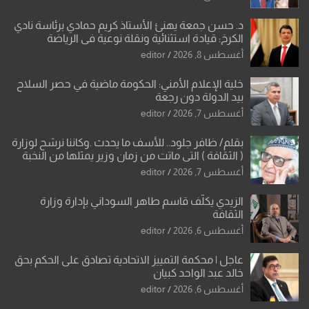
د. حسن جمعة يهنئ الأستاذ كريم حمادي برئاسة نادي
الكرخ: قيادة استثنائية ونقلة نوعية في الرياضة
العراقية
أغسطس 8, 2026
editor
خلية الإعلام الأمني: الحكومة ماضية في حصر السلاح
بيد الدولة دون رجعة
أغسطس 7, 2026
editor
بقلم/ ظافر جلود.. للأسف ما يحدث .وكاننا نرشح لوزارة
( الثقافة ) التي ماتت من زمان وزير يمثلها من النخبة
والإرث العظيم للثقافة العراقية..
أغسطس 7, 2026
editor
الزيدي يكلّف قاسم طاهر السوداني بإدارة وزارة
الثقافة
أغسطس 6, 2026
editor
عاجل | محكمة التمييز الاتحادية تصادق على الحكم بحق
خالد عبد الواحد كبيان
أغسطس 6, 2026
editor