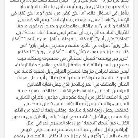
مراجعة وجدانية لكل فنان ومثقف عاش ما عاشه المؤلف، أو
يتأمل في السؤال ذاته: *ما الذي تبقى من الفن؟ وما الذي تغيّر في
الإنسان؟*هذا العمل دعوة صريحة لإعادة *ترميم العلاقة بين
الثقافة والناس*، بين الكاتب والمجتمع، ويصلح أن يكون مرجعًا
للأجيال القادمة التي تريد أن تفهم ليس فقط “ماذا حدث؟”، بل
“لماذا؟” و”إلى أين؟”.*إنه كتاب المرحلة… بأنامل من عاشها.**”أفكار
على ورق”… قراءة في ذاكرة مثقف ومسرحي عراقي بارز* *عن
كتاب د. عزيز جبر يوسف*يأتي كتاب *”أفكار على ورق”* للدكتور
*عزيز جبر يوسف* كعمل استثنائي في مضمونه وشكله، حيث
يجمع بين السيرة الثقافية، والمقال النقدي، والمراجعة التاريخية،
ليس فقط لمراحل مرّ بها المسرح العراقي، بل لحقبة كاملة من
التحولات السياسية والاجتماعية والفكرية التي أثّرت على هوية
الفنان والمثقف في العراق.الامر الذي جعل نقابة الفنانين
العراقيين تاخذ على عاتقها طبع الكتاب. هذا الكتاب هو حصيلة
تجربة امتدت لأكثر من أربعة عقود في ميادين الإخراج، التمثيل،
التدريس، والبحث، ويبرز فيه المؤلف ليس كفنان فقط، بل
كمثقف يحمل رؤية نقدية ملتزمة، ويكتب بلغة لا تخلو من الألم،
ولا تفقد بريق الأمل.*علاقته مع الرواد* يلتقي القارئ بين سطور
الكتاب مع أسماء *لامعة* من رواد المسرح العراقي، مثل:
*إبراهيم جلال، سامي عبد الحميد، قاسم محمد، عوني كرومي،
يوسف العاني* وآخرين. لكن عزيز جبر لا يكتفي بالتمجيد، بل يقدم