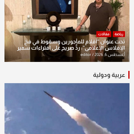
رياضة
مقالات
تحت عنوان “أقلام للمأجورين وسقوط في فخ
الإفلاس الإعلامي”: ردٌّ صريح على افتراءات سمير
الشكرجي
أغسطس 6, 2026
editor
عربية ودولية