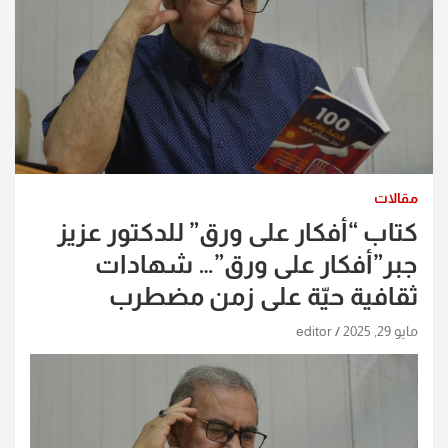
مقالات
كتاب “أفكار على ورق” للدكتور عزيز
جبر”أفكار على ورق”… شهادات
ثقافية حيّة على زمن مضطرب
مايو 29, 2025
editor