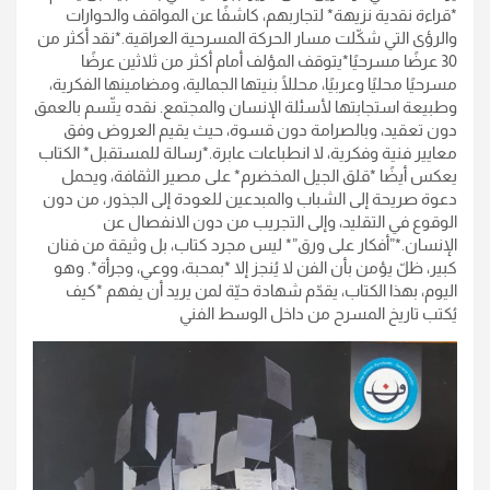
*قراءة نقدية نزيهة* لتجاربهم، كاشفًا عن المواقف والحوارات
والرؤى التي شكّلت مسار الحركة المسرحية العراقية.*نقد أكثر من
30 عرضًا مسرحيًا*يتوقف المؤلف أمام أكثر من ثلاثين عرضًا
مسرحيًا محليًا وعربيًا، محللًا بنيتها الجمالية، ومضامينها الفكرية،
وطبيعة استجابتها لأسئلة الإنسان والمجتمع. نقده يتّسم بالعمق
دون تعقيد، وبالصرامة دون قسوة، حيث يقيم العروض وفق
معايير فنية وفكرية، لا انطباعات عابرة.*رسالة للمستقبل* الكتاب
يعكس أيضًا *قلق الجيل المخضرم* على مصير الثقافة، ويحمل
دعوة صريحة إلى الشباب والمبدعين للعودة إلى الجذور، من دون
الوقوع في التقليد، وإلى التجريب من دون الانفصال عن
الإنسان.*”أفكار على ورق”* ليس مجرد كتاب، بل وثيقة من فنان
كبير، ظلّ يؤمن بأن الفن لا يُنجز إلا *بمحبة، ووعي، وجرأة*. وهو
اليوم، بهذا الكتاب، يقدّم شهادة حيّة لمن يريد أن يفهم *كيف
يُكتب تاريخ المسرح من داخل الوسط الفني