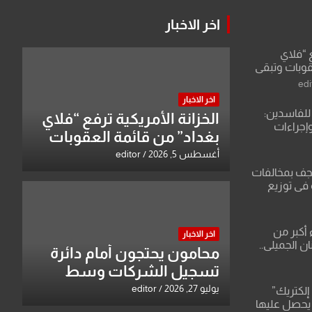
اخر الاخبار
ع “فلاي
قوبات وتبقي
edi
اخر الاخبار
للفاسدين:
الخزانة الأمريكية ترفع “فلاي
وإجراءات
بغداد” من قائمة العقوبات
لاعتداء على
وتبقي اسم مالكها مدرجا
أغسطس 5, 2026
editor
نجف بمخالفات
 في توزيع
 أكبر من
اخر الاخبار
ن الجميلي..
محامون يحتجون أمام دائرة
قات صادمة
تسجيل الشركات وسط
باء وعقودها
بغداد
يوليو 27, 2026
editor
إلكتريك”
 يحصل عليها