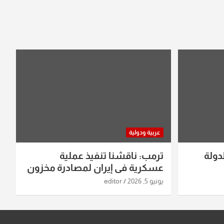
عربية ودولية
دولة
ترمب: ناقشنا تنفيذ عملية
عسكرية في إيران لمصادرة مخزون
اليورانيوم
يونيو 5, 2026
editor