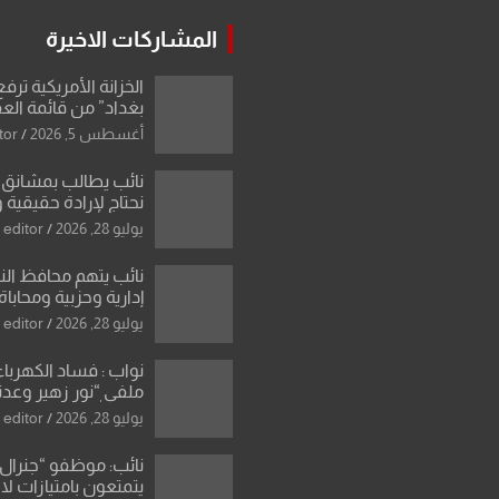
المشاركات الاخيرة
الخزانة الأمريكية ترف
بغداد” من قائمة الع
اسم مالكها مدرجا
أغسطس 5, 2026
tor
نائب يطالب بمشانق 
نحتاج لإرادة حقيقية 
رادعة تمنع استمرار ا
يوليو 28, 2026
editor
المال العام”.
نائب يتهم محافظ ال
إدارية وحزبية ومحاباة
الأراضي
يوليو 28, 2026
editor
نواب : فساد الكهرباء
ملفي “نور زهير وعدنا
نصر الله يكشف فرو
يوليو 28, 2026
editor
بأسعار معدات الكهر
نائب: موظفو “جنرال 
يتمتعون بامتيازات لا