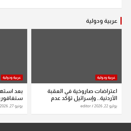
عربية ودولية
عربية ودولية
عربية ودولية
اعتراضات صاروخية في العقبة
بعد استه
الأردنية.. وإسرائيل تؤكد عدم
سنغافورية
استهدافها
ومواقع صو
يوليو 22, 2026
editor
يونيو 27, 2026
تفاصيل ال