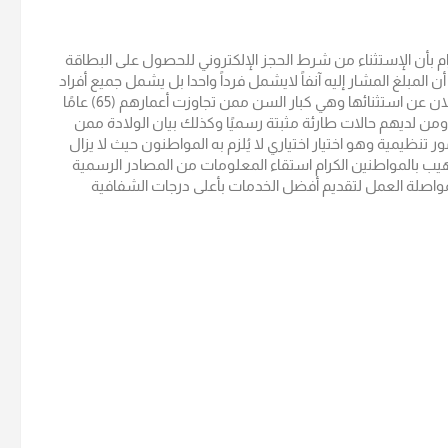
رام بأن الإستثناء من شرط الحجز الإلكتروني للحصول على البطاقة
ون ألف دينار على أن المبلغ المشار إليه آنفاً لايشمل فرداً واحدا بل يشمل جميع أفراد
الأسرة مهما كان عددهم كما انه لا يشمل الفئات التي سبق الإعلان عن استثنائها وهي كبار السن ممن تجاوزت أعمارهم (65) عامًا
 ومن لديهم حالات طارئة مثبتة رسميًا وكذلك بيان الولادة ممن
تنظيمية وهو اختيار اختياري لا يُلزم به المواطنون حيث لا يزال
ونهيب بالمواطنين الكرام استقاء المعلومات من المصادر الرسمية
بمواصلة العمل لتقديم أفضل الخدمات بأعلى درجات الشفافية