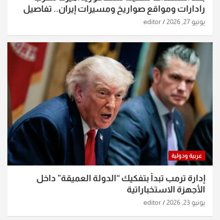
رادارات ومواقع صواريخ ومسيرات إيران.. تفاصيل
الساعات الماضية
يونيو 27, 2026
editor
عربية ودولية
إدارة ترمب تبدأ بتفكيك “الدولة العميقة” داخل
الأجهزة الاستخباراتية
يونيو 23, 2026
editor