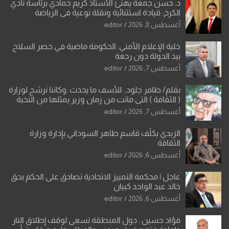
د. حسن جمعة يهنئ الأستاذ كريم حمادي برئاسة نادي
الكرخ: قيادة استثنائية ونقلة نوعية في الرياضة
العراقية
أغسطس 8, 2026
editor
خلية الإعلام الأمني: الحكومة ماضية في حصر السلاح
بيد الدولة دون رجعة
أغسطس 7, 2026
editor
بقلم/ ظافر جلود.. للأسف ما يحدث .وكاننا نرشح لوزارة
( الثقافة ) التي ماتت من زمان وزير يمثلها من النخبة
والإرث العظيم للثقافة العراقية..
أغسطس 7, 2026
editor
الزيدي يكلّف قاسم طاهر السوداني بإدارة وزارة
الثقافة
أغسطس 6, 2026
editor
عاجل | محكمة التمييز الاتحادية تصادق على الحكم بحق
خالد عبد الواحد كبيان
أغسطس 6, 2026
editor
فؤاد حسين : دول المنطقة تسعى لوقف إطلاق النار