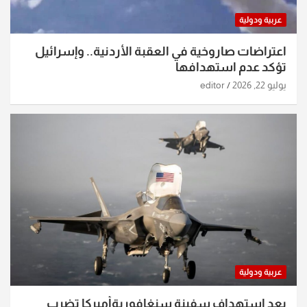
عربية ودولية
اعتراضات صاروخية في العقبة الأردنية.. وإسرائيل
تؤكد عدم استهدافها
يوليو 22, 2026
editor
عربية ودولية
بعد استهداف سفينة سنغافوريةأميركا تضرب