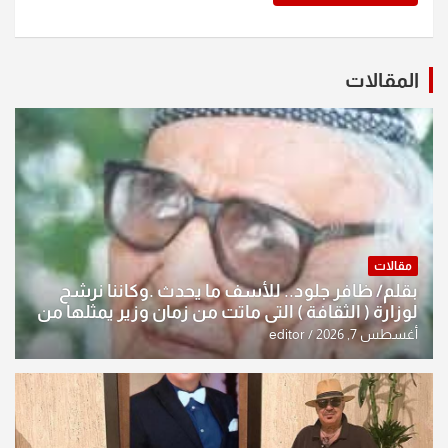
المقالات
مقالات
بقلم/ ظافر جلود.. للأسف ما يحدث .وكاننا نرشح
لوزارة ( الثقافة ) التي ماتت من زمان وزير يمثلها من
النخبة والإرث العظيم للثقافة العراقية..
أغسطس 7, 2026
editor