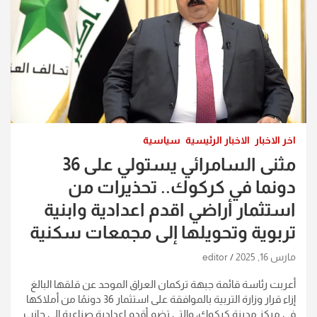
اخر الاخبار
الاخبار الرئيسية
سياسية
مثنى السامرائي يستولي على 36
دونما في كركوك.. تحذيرات من
استثمار أراضي اقدم اعدادية وابنية
تربوية وتحويلها إلى مجمعات سكنية
مارس 16, 2025
editor
أعربت رئاسة قائمة جبهة تركمان العراق الموحد عن قلقها البالغ
إزاء قرار وزارة التربية بالموافقة على استثمار 36 دونمًا من أملاكها
في مركز مدينة كركوك، والتي تضم أقدم إعدادية صناعية إلى جانب