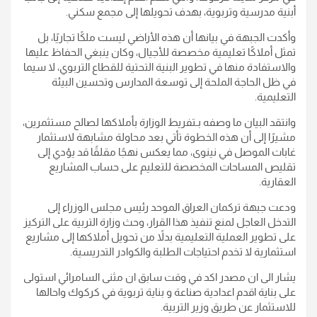
أبنية مدرسية وتربوية، بهدف تحويلها إلى مجمع سكني.
وأكدت الجبهة في بيانها أن هذه الأراضي ليست ملكًا تجاريًا، بل
تمثل أملاكًا تعليمية مخصصة للأجيال، وكان ينبغي الحفاظ عليها
والاستفادة منها في تطوير البنية التحتية للقطاع التربوي، لا سيما
في ظل الحاجة الملحة إلى توسعة المدارس وتحسين البيئة
التعليمية.
وانتقد البيان ما وصفه بـتفريط الوزارة بأملاكها لصالح مستثمرين،
مشيرًا إلى أن هذه الخطوة تأتي بعد محاولة مشابهة لاستثمار
غابات الموصل في نينوى، مما يعكس نهجًا مقلقًا قد يؤدي إلى
تقليص المساحات المخصصة للتعليم على حساب المشاريع
العقارية.
ودعت جبهة تركمان العراق الموحد رئيس مجلس الوزراء إلى
التدخل العاجل لمنع تنفيذ هذا القرار، وحث وزارة التربية على التركيز
على تطوير العملية التعليمية بدلاً من تحويل أملاكها إلى مشاريع
استثمارية لا تخدم احتياجات الطلبة والكوادر التدريسية.
يشار الى ان مصدر اكد في وقت سابق ان مثنى السامرائي استولى
على بناية اقدم اعدادية صناعة و بناية تربوية في كركوك واحالها
للاستثمار عن طريق وزير التربية.