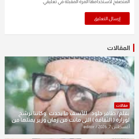
المتصفح لاستخدامها المرة المقبلة في تعليقي.
المقالات
مقالات
بقلم/ ظافر جلود.. للأسف ما يحدث .وكاننا نرشح
لوزارة ( الثقافة ) التي ماتت من زمان وزير يمثلها من
النخبة والإرث العظيم للثقافة العراقية..
أغسطس 7, 2026
editor