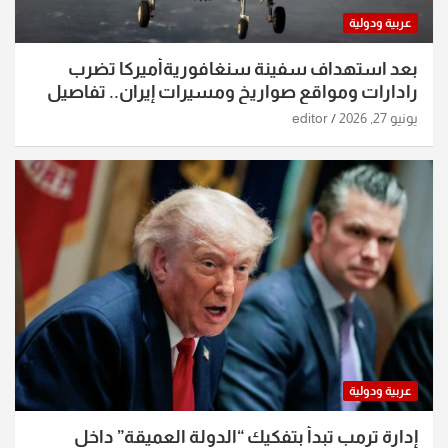
عربية ودولية
بعد استهداف سفينة سنغافوريةأميركا تضرب
رادارات ومواقع صواريخ ومسيرات إيران.. تفاصيل
الساعات الماضية
يونيو 27, 2026
editor
عربية ودولية
إدارة ترمب تبدأ بتفكيك “الدولة العميقة” داخل