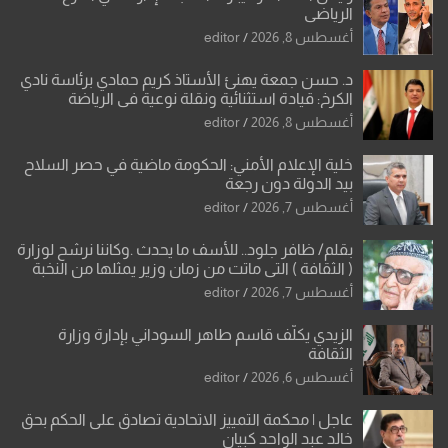
الرياضي
أغسطس 8, 2026
editor
د. حسن جمعة يهنئ الأستاذ كريم حمادي برئاسة نادي
الكرخ: قيادة استثنائية ونقلة نوعية في الرياضة
العراقية
أغسطس 8, 2026
editor
خلية الإعلام الأمني: الحكومة ماضية في حصر السلاح
بيد الدولة دون رجعة
أغسطس 7, 2026
editor
بقلم/ ظافر جلود.. للأسف ما يحدث .وكاننا نرشح لوزارة
( الثقافة ) التي ماتت من زمان وزير يمثلها من النخبة
والإرث العظيم للثقافة العراقية..
أغسطس 7, 2026
editor
الزيدي يكلّف قاسم طاهر السوداني بإدارة وزارة
الثقافة
أغسطس 6, 2026
editor
عاجل | محكمة التمييز الاتحادية تصادق على الحكم بحق
خالد عبد الواحد كبيان