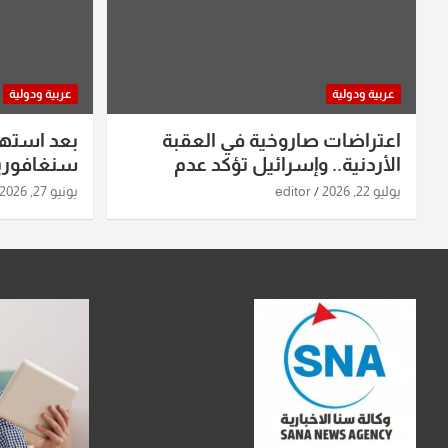
عربية ودولية
عربية ودولية
اعتراضات صاروخية في العقبة
بعد استه
الأردنية.. وإسرائيل تؤكد عدم
سنغافورية
استهدافها
ومواقع صو
يوليو 22, 2026
editor
يونيو 27, 2026
تفاصيل ال