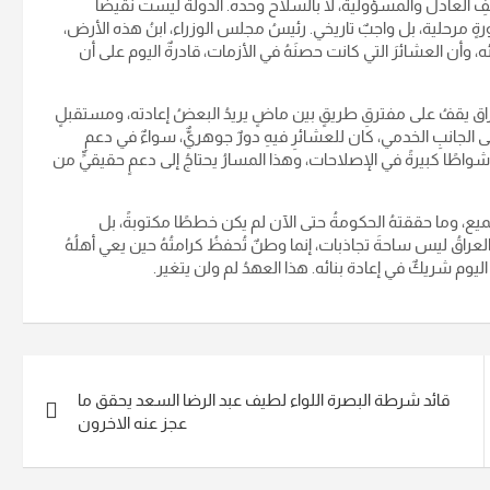
موقفِ العادل والمسؤولية، لا بالسلاح وحده. الدولةُ ليست نقيضًا
ورةٍ مرحلية، بل واجبٌ تاريخي. رئيسُ مجلس الوزراء، ابنُ هذه الأرض،
ئه، وأن العشائرَ التي كانت حصنَهُ في الأزمات، قادرةٌ اليوم على أن
عراق يقفُ على مفترقِ طريقٍ بين ماضٍ يريدُ البعضُ إعادته، ومستقبلٍ
لى الجانبِ الخدمي، كان للعشائرِ فيهِ دورٌ جوهريٌّ، سواءٌ في دعمِ
أشواطًا كبيرةً في الإصلاحات، وهذا المسارُ يحتاجُ إلى دعمٍ حقيقيٍّ من
جميع، وما حققتهُ الحكومةُ حتى الآن لم يكن خططًا مكتوبةً، بل
عراقُ ليس ساحةَ تجاذبات، إنما وطنٌ تُحفظُ كرامتُهُ حين يعي أهلُهُ
يوم شريكٌ في إعادة بنائه. هذا العهدُ لم ولن يتغير.
قائد شرطة البصرة اللواء لطيف عبد الرضا السعد يحقق ما
عجز عنه الاخرون