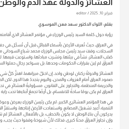
العشائرُ والدولة عهدُ الدم والوطن
فبراير 10, 2025
editor
بقلم: اللواء الدكتور سعد معن الموسوي
رؤية حول كلمة السيد رئيس الوزراء في مؤتمر العشائر الذي أقامته وز
في العراق، حيثُ تُعرف الأرضُ بأسماء القبائلِ قبل أن تُسجَّل في دفات
السجلات، وقفَ سيد رئيسُ مجلس الوزراء محمد شياع السوداني مخاطبً
صُلبِ العشائر، نشأَ في بيئتها، وتشربَ مبادئها، واستوعبَ قيمها. لم يك
العراقَ لم يُبنَ بقرارات الحكومات وحدها، بل بسواعدِ رجالٍ حملوا 
العشائرُ والدولةُ ركنانِ لوطنٍ واحد، إن اختلَّ ميزانهما، اهتزَّ كلُّ ش
صمود العراق أمام الغزوات والمحن، واليوم يتجددُ هذا الدور، لكن المع
والجريمة المنظمة، والتجاوز على القانون. مسؤوليةُ العشائرِ في تحصين
العراق لم يكن يومًا ساحةً للانقسام، بل أرضًا تجمعُ أبناءها تحت را
في هذا المؤتمر العشائري الكبير، لم يكن رئيسُ الوزراء يعرضُ وعودًا
التنمية، أُعيد تشغيلُ المصانع، واستعادت الأرضُ إنتاجها، واستقرَّ ا
يدركون أن بناءَ الوطن لا يكونُ بالخطب، بل بالأفعال. العشائرُ لم
وإن تجاوزَ العراقُ محنًا كبرى، فذلك لأنَّ شيوخهُ وقفوا حيثُ يجب، 