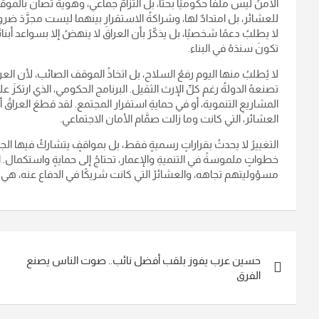
الأمنُ ليس ملفًا حكوميًا بحتًا، بل التزامٌ جماعي، وهويةٌ تُصانُ بال
للعشائر، بل امتدادٌ لها، وشراكةُ الاستقرارِ بينهما ليست مجرَّدَ ضر
لا يطلبُ دعمًا شخصيًا، بل يذكّرُ بأن العراق لا ينهضُ إلا بسواعد أبنا
تكونَ سندَهُ في البناء.
لا يُطلبُ منها اليوم رفعُ السلاح، بل اتخاذُ الموقف الصائب، لأن ال
تصنعهُ الدولةُ رغم كلِّ الإرث الثقيل. البرنامج الحكومي، الذي ارتكزَ ع
المشاريعِ التنموية، أو في حمايةِ استقرار المجتمع. لقد قطعَ العراقُ 
العشائر، التي كانت وما زالت صمَّام الأمان الاجتماعي.
التغييرُ لا يحدثُ بقراراتٍ رسميةٍ فقط، بل بمواقفٍ يتشاركُ فيها ال
خطواتٍ ملموسةً في التنميةِ والإعمار، تحتاجُ إلى حمايةٍ واستكمال. ال
مسؤوليتهم تجاهه، والعشائرُ التي كانت شريكًا في الدفاع عنه، هي ال
تصفّح
حسين عرب يفوز بلقب أفضل نائب.. صوت الناس يصنع
المقالات
الفرق