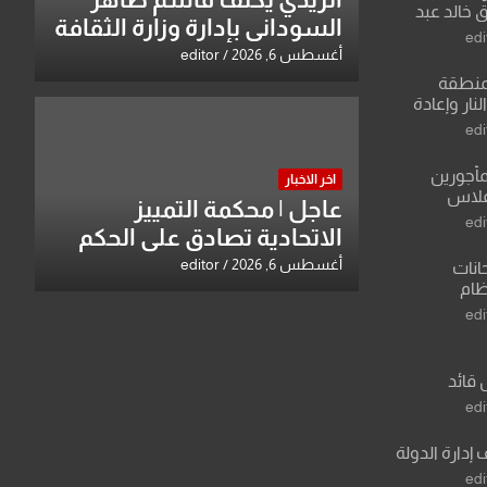
 خالد عبد
السوداني بإدارة وزارة الثقافة
edi
أغسطس 6, 2026
editor
منطقة
ار وإعادة
لعراق يطرح
edi
القدس
مأجورين
اخر الاخبار
فلاس
عاجل | محكمة التمييز
على افتراءات
edi
الاتحادية تصادق على الحكم
بحق خالد عبد الواحد كبيان
أغسطس 6, 2026
editor
انات
نظام
لسادس
edi
ادة أو مادتين
 قائد
 عبد الرزاق
edi
 إدارة الدولة
edi