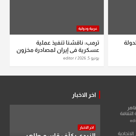
عربية ودولية
دولة
ترمب: ناقشنا تنفيذ عملية
عسكرية في إيران لمصادرة مخزون
اليورانيوم
يونيو 5, 2026
editor
اخر الاخبار
طاهر
 الثقافة
edi
اخر الاخبار
الاتحادية
الزيدي يكلّف قاسم طاهر