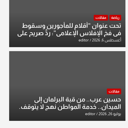
رياضة
مقالات
تحت عنوان “أقلام للمأجورين وسقوط
في فخ الإفلاس الإعلامي”: ردٌّ صريح على
افتراءات سمير الشكرجي
أغسطس 6, 2026
editor
مقالات
حسين عرب.. من قبة البرلمان إلى
الميدان.. خدمة المواطن نهج لا يتوقف.
يوليو 26, 2026
editor