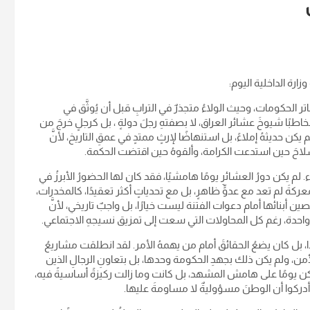
ارة الداخلية اليوم:
ر الحكومات، وحيث الولاءُ متجذرٌ في الترابِ قبل أن يُوثَّق في
ا شيوخَ عشائر العراق، لا بصفتهِ رجلَ دولةٍ ، بل كرجلٍ خرجَ من
ن حديثهُ إملاءً، بل استنهاضًا لإرثٍ ممتدٍ في عمقِ التاريخ، لأنَّ
السلاحَ حين استدعت الكرامة، وألقوهُ حين اقتضت الحكمة.
يء. لم يكن دورُ العشائرِ يومًا هامشيًا، فقد كان لها الحضورُ الأبرزُ في
ركةَ لم تعد مع عدوٍّ ظاهرٍ، بل مع تحدياتٍ أكثر تعقيدًا، كالمخدرات،
 أبنائها أمام دعوات الفتنة ليست خيارًا، بل واجبٌ تاريخي، لأنَّ
ية واحدة، رغم كل المحاولات التي سعت إلى تمزيق نسيجهِ الاجتماعي.
، بل كان يضعُ الحقائقَ أمام من يهمهُ الأمر. لقد انطلقت مشاريعُ
لأمن، ولم يكن ذلك بجهدِ الحكومة وحدها، بل بتعاونِ الرجالِ الذين
 تكن يومًا على هامش المشهد، بل كانت وما زالت ركيزةً أساسيةً فيه،
وأدركوا أن الوطنَ مسؤوليةٌ لا مساومةَ عليها.