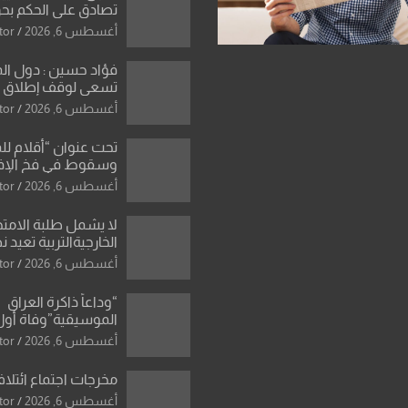
تصادق على الحكم بحق
الواحد كبيان
أغسطس 6, 2026
tor
فؤاد حسين : دول ال
تسعى لوقف إطلاق الن
فتح مضيق هرمز .. وا
أغسطس 6, 2026
tor
ورقة بشأن تحولات 
تحت عنوان “أقلام لل
وسقوط في فخ الإ
الإعلامي”: ردٌّ صريح 
أغسطس 6, 2026
tor
سمير الشكرجي
لا يشمل طلبة الامتح
الخارجيةالتربية تعيد 
المحاولات لطلبة ا
أغسطس 6, 2026
tor
الإعدادي الراسبين بم
“وداعاً ذاكرة العراق
الموسيقية”وفاة أول
للأوركسترا السمفونية
أغسطس 6, 2026
tor
العزاوي
مخرجات اجتماع ائتلاف
أغسطس 6, 2026
tor