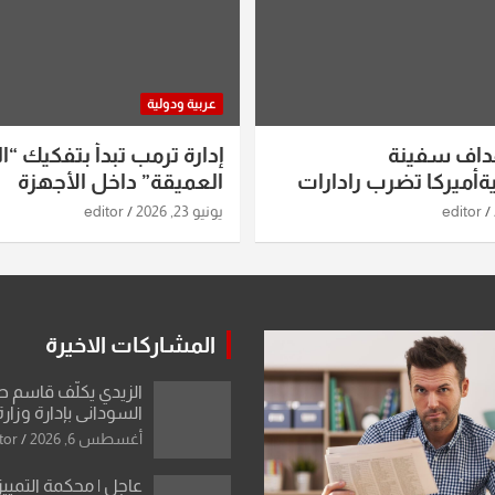
عربية ودولية
داف سفينة
إدارة ترمب تبدأ بتفكيك “ال
أميركا تضرب رادارات
العميقة” داخل الأجهزة
اريخ ومسيرات إيران..
الاستخباراتية
editor
يونيو 23, 2026
editor
ساعات الماضية
المشاركات الاخيرة
الزيدي يكلّف قاسم 
السوداني بإدارة وزارة
أغسطس 6, 2026
tor
عاجل | محكمة التمييز 