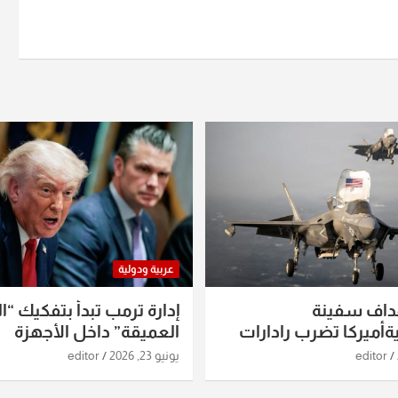
عربية ودولية
داف سفينة
إدارة ترمب تبدأ بتفكيك “ال
أميركا تضرب رادارات
العميقة” داخل الأجهزة
اريخ ومسيرات إيران..
الاستخباراتية
editor
يونيو 23, 2026
editor
ساعات الماضية