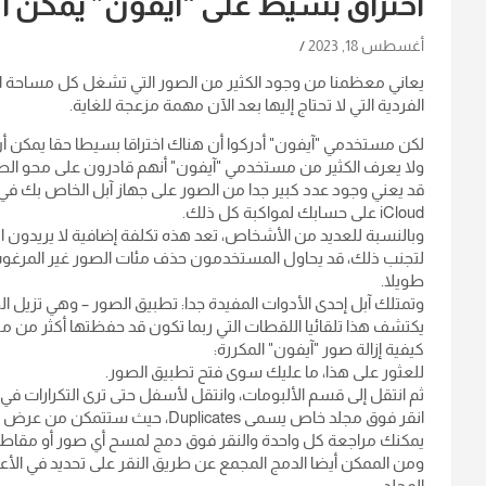
اختراق بسيط على “آيفون” يمكن أن
أغسطس 18, 2023
يعاني معظمنا من وجود الكثير من الصور التي تشغل كل مساحة ال
الفردية التي لا تحتاج إليها بعد الآن مهمة مزعجة للغاية.
لكن مستخدمي "آيفون" أدركوا أن هناك اختراقا بسيطا حقا يمكن أن يو
ولا يعرف الكثير من مستخدمي "آيفون" أنهم قادرون على محو الصو
قد يعني وجود عدد كبير جدا من الصور على جهاز آبل الخاص بك في
iCloud على حسابك لمواكبة كل ذلك.
وبالنسبة للعديد من الأشخاص، تعد هذه تكلفة إضافية لا يريدون ا
لتجنب ذلك، قد يحاول المستخدمون حذف مئات الصور غير المرغوب ف
طويلا.
وتمتلك آبل إحدى الأدوات المفيدة جدا: تطبيق الصور – وهي تزيل ال
يكتشف هذا تلقائيا اللقطات التي ربما تكون قد حفظتها أكثر من مرة
كيفية إزالة صور "آيفون" المكررة:
للعثور على هذا، ما عليك سوى فتح تطبيق الصور.
ثم انتقل إلى قسم الألبومات، وانتقل لأسفل حتى ترى التكرارات في
انقر فوق مجلد خاص يسمى Duplicates، حيث ستتمكن من عرض جميع الصور المزدوجة التي قمت بتخزينها على جهازك.
يمكنك مراجعة كل واحدة والنقر فوق دمج لمسح أي صور أو مقاطع
ومن الممكن أيضا الدمج المجمع عن طريق النقر على تحديد في الأعل
المجلد.