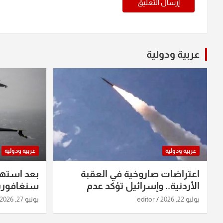
عربية ودولية
عربية ودولية
عربية ودولية
اعتراضات صاروخية في العقبة
بعد استه
الأردنية.. وإسرائيل تؤكد عدم
سنغافورية
استهدافها
ومواقع صو
يوليو 22, 2026
editor
يونيو 27, 2026
تفاصيل ال