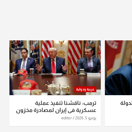
عربية ودولية
دولة
ترمب: ناقشنا تنفيذ عملية
عسكرية في إيران لمصادرة مخزون
اليورانيوم
يونيو 5, 2026
editor