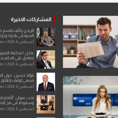
المشاركات الاخيرة
الزيدي يكلّف قاسم 
السوداني بإدارة وزارة
أغسطس 6, 2026
tor
عاجل | محكمة التمييز 
تصادق على الحكم بحق
الواحد كبيان
أغسطس 6, 2026
tor
فؤاد حسين : دول ال
تسعى لوقف إطلاق الن
فتح مضيق هرمز .. وا
أغسطس 6, 2026
tor
ورقة بشأن تحولات 
تحت عنوان “أقلام لل
وسقوط في فخ الإ
الإعلامي”: ردٌّ صريح 
أغسطس 6, 2026
tor
سمير الشكرجي