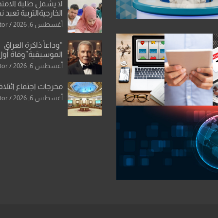
لا يشمل طلبة الامتح
الخارجيةالتربية تعيد 
المحاولات لطلبة ا
أغسطس 6, 2026
tor
الإعدادي الراسبين بم
“وداعاً ذاكرة العراق
الموسيقية”وفاة أول
للأوركسترا السمفونية
أغسطس 6, 2026
tor
العزاوي
مخرجات اجتماع ائتلاف
أغسطس 6, 2026
tor