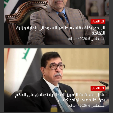
اخر الاخبار
الزيدي يكلّف قاسم طاهر السوداني بإدارة وزارة
الثقافة
أغسطس 6, 2026
editor
اخر الاخبار
عاجل | محكمة التمييز الاتحادية تصادق على الحكم
بحق خالد عبد الواحد كبيان
أغسطس 6, 2026
editor