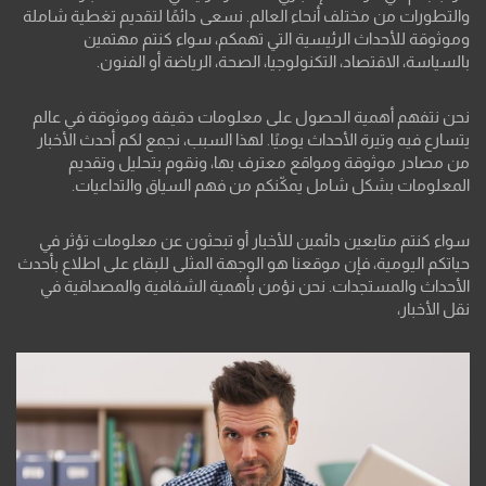
والتطورات من مختلف أنحاء العالم. نسعى دائمًا لتقديم تغطية شاملة
وموثوقة للأحداث الرئيسية التي تهمكم، سواء كنتم مهتمين
بالسياسة، الاقتصاد، التكنولوجيا، الصحة، الرياضة أو الفنون.
نحن نتفهم أهمية الحصول على معلومات دقيقة وموثوقة في عالم
يتسارع فيه وتيرة الأحداث يوميًا. لهذا السبب، نجمع لكم أحدث الأخبار
من مصادر موثوقة ومواقع معترف بها، ونقوم بتحليل وتقديم
المعلومات بشكل شامل يمكّنكم من فهم السياق والتداعيات.
سواء كنتم متابعين دائمين للأخبار أو تبحثون عن معلومات تؤثر في
حياتكم اليومية، فإن موقعنا هو الوجهة المثلى للبقاء على اطلاع بأحدث
الأحداث والمستجدات. نحن نؤمن بأهمية الشفافية والمصداقية في
نقل الأخبار،