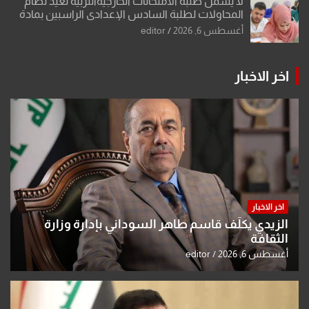
لا يشمل طلبة الامتحانات الخارجيةالتربية تعيد نظام
المحاولات لطلبة السادس الإعدادي الراسبين بمادة
أو مادتين
أغسطس 6, 2026
editor
اخر الاخبار
اخر الاخبار
الزيدي يكلّف قاسم طاهر السوداني بإدارة وزارة
الثقافة
أغسطس 6, 2026
editor