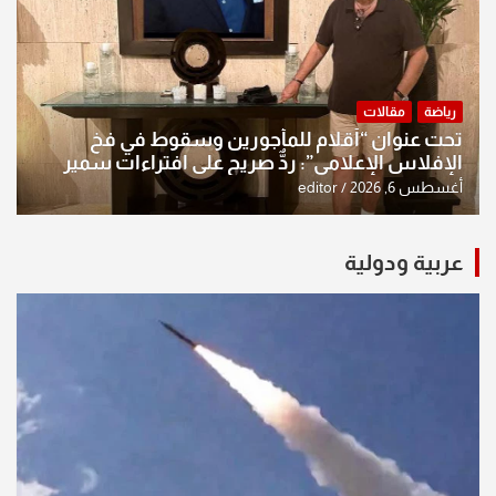
رياضة
مقالات
تحت عنوان “أقلام للمأجورين وسقوط في فخ
الإفلاس الإعلامي”: ردٌّ صريح على افتراءات سمير
الشكرجي
أغسطس 6, 2026
editor
عربية ودولية