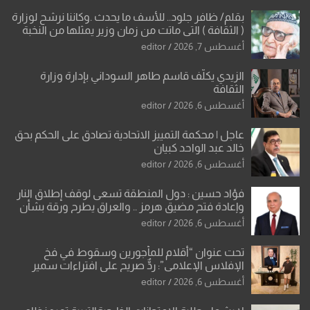
بقلم/ ظافر جلود.. للأسف ما يحدث .وكاننا نرشح لوزارة
( الثقافة ) التي ماتت من زمان وزير يمثلها من النخبة
والإرث العظيم للثقافة العراقية..
أغسطس 7, 2026
editor
الزيدي يكلّف قاسم طاهر السوداني بإدارة وزارة
الثقافة
أغسطس 6, 2026
editor
عاجل | محكمة التمييز الاتحادية تصادق على الحكم بحق
خالد عبد الواحد كبيان
أغسطس 6, 2026
editor
فؤاد حسين : دول المنطقة تسعى لوقف إطلاق النار
وإعادة فتح مضيق هرمز .. والعراق يطرح ورقة بشأن
تحولات القدس
أغسطس 6, 2026
editor
تحت عنوان “أقلام للمأجورين وسقوط في فخ
الإفلاس الإعلامي”: ردٌّ صريح على افتراءات سمير
الشكرجي
أغسطس 6, 2026
editor