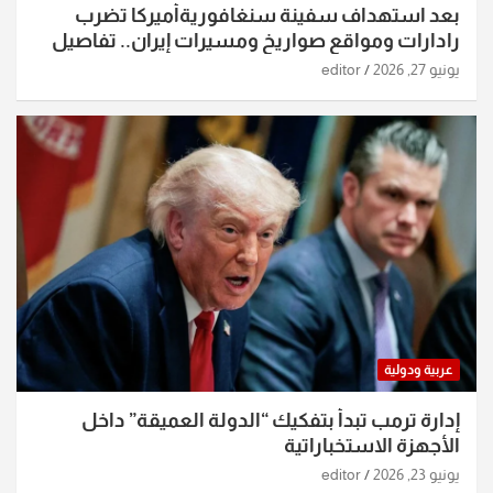
بعد استهداف سفينة سنغافوريةأميركا تضرب
رادارات ومواقع صواريخ ومسيرات إيران.. تفاصيل
الساعات الماضية
يونيو 27, 2026
editor
عربية ودولية
إدارة ترمب تبدأ بتفكيك “الدولة العميقة” داخل
الأجهزة الاستخباراتية
يونيو 23, 2026
editor