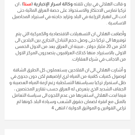
و قالت الهلالي في بيان تلقته
وكالة اسرار الإخبارية (
سنا
)
، ان
تركيا تمارس الاحتكار والاستحواذ على حصة العراق المائية حتى
ادت الى انهيار الزراعة في البلد وتزايد حاجته في استيراد المحاصيل
الاساسية
.
وأضافت الهلالي ان التسهيلات الاقتصادية والكمركية التي يتم
توفيرها الى تركيا حتى وصل حجم التبادل التجاري بين البلدين الى
اكثر من 20 مليار دولار ، مبينة ان العراق يعد من الدول الخمس
الاولى بالاستيراد منها كذلك العراقيون يتصدرون المركز الاول
من الاجانب في شراء العقارات.
و أشارت الهلالي الى ان الفلاحين يستعملون كل الطرق الشاقة
لوصول كميات كافية من المياه لري اراضيهم لكن دون جدوى في
ظل استمرار تركيا بسياستها التسلطية رغم ازمة المياه العصيبة و
الجفاف الشديد الذي يتعرض له العراق حسب تقارير المختصين ،
فيما ابدت الهلالي استغربها من عدم اللجوء الى سياسة التعامل
بالمثل مع انقرة لضمان حقوق الشعب وسيادة البلد كونها لم
تراعي القوانين و المواثيق الدولية./ انتهى 4
تصفّح