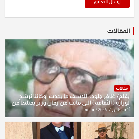
المقالات
مقالات
بقلم/ ظافر جلود.. للأسف ما يحدث .وكاننا نرشح
لوزارة ( الثقافة ) التي ماتت من زمان وزير يمثلها من
النخبة والإرث العظيم للثقافة العراقية..
أغسطس 7, 2026
editor