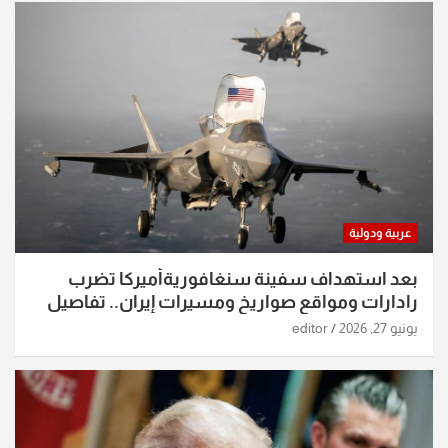
عربية ودولية
بعد استهداف سفينة سنغافوريةأميركا تضرب
رادارات ومواقع صواريخ ومسيرات إيران.. تفاصيل
الساعات الماضية
يونيو 27, 2026
editor