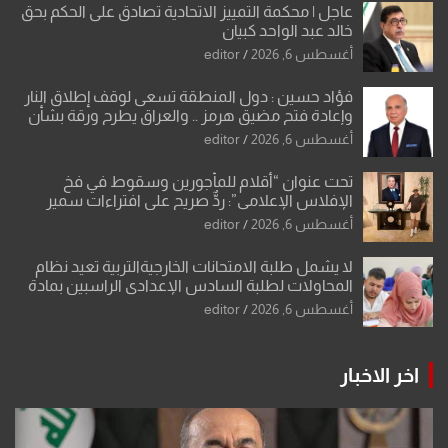
عاجل | محكمة التمييز الاتحادية تصادق على الحكم بحق
خالد عبد الواحد كبيان
أغسطس 6, 2026
editor
فؤاد حسين : دول المنطقة تسعى لوقف إطلاق النار
وإعادة فتح مضيق هرمز .. والعراق يطرح ورقة بشأن
تحولات القدس
أغسطس 6, 2026
editor
تحت عنوان “أقلام للمأجورين وسقوط في فخ
الإفلاس الإعلامي”: ردٌّ صريح على افتراءات سمير
الشكرجي
أغسطس 6, 2026
editor
لا يشمل طلبة الامتحانات الخارجيةالتربية تعيد نظام
المحاولات لطلبة السادس الإعدادي الراسبين بمادة
أو مادتين
أغسطس 6, 2026
editor
اخر الاخبار