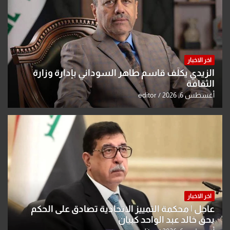
اخر الاخبار
الزيدي يكلّف قاسم طاهر السوداني بإدارة وزارة
الثقافة
أغسطس 6, 2026
editor
اخر الاخبار
عاجل | محكمة التمييز الاتحادية تصادق على الحكم
بحق خالد عبد الواحد كبيان