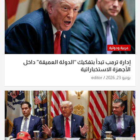
عربية ودولية
إدارة ترمب تبدأ بتفكيك “الدولة العميقة” داخل
الأجهزة الاستخباراتية
يونيو 23, 2026
editor