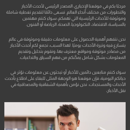
مرحبًا بكم في موقعنا الإخباري، المصدر الرئيسي لأحدث الأخبار
والتطورات من مختلف أنحاء العالم. نسعى دائمًا لتقديم تغطية شاملة
وموثوقة للأحداث الرئيسية التي تهمكم، سواء كنتم مهتمين
بالسياسة، الاقتصاد، التكنولوجيا، الصحة، الرياضة أو الفنون.
نحن نتفهم أهمية الحصول على معلومات دقيقة وموثوقة في عالم
يتسارع فيه وتيرة الأحداث يوميًا. لهذا السبب، نجمع لكم أحدث الأخبار
من مصادر موثوقة ومواقع معترف بها، ونقوم بتحليل وتقديم
المعلومات بشكل شامل يمكّنكم من فهم السياق والتداعيات.
سواء كنتم متابعين دائمين للأخبار أو تبحثون عن معلومات تؤثر في
حياتكم اليومية، فإن موقعنا هو الوجهة المثلى للبقاء على اطلاع بأحدث
الأحداث والمستجدات. نحن نؤمن بأهمية الشفافية والمصداقية في
نقل الأخبار،