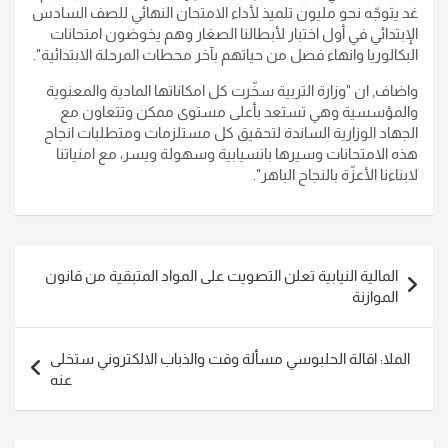
غد يتوجّه نحو مليون تلميذ لأداء الامتحان النهائي للصف السادس
الإبتدائي في أول اختبار لأبطالنا الصغار وهم يخوضون امتحانات
البكالوريا وانهاء فصل من حياتهم بآخر محطات المرحلة الابتدائية".
واضاف, ان "وزارة التربية سخّرت كل امكاناتها المادية والمعنوية
والمؤسسية وهي تستعد بأعلى مستوى ممكن وتتعاون مع
الجهاد الوزارية الساندة لتحقيق كل مستلزمات ومتطلبات انجاح
هذه الامتحانات وسيرها بانسيابية وسهولة ويسر، مع امنياتنا
لابناءنا الأعزّة بالنجاح الباهر".
تصفّح
المالية النيابية تعلن التصويت على المواد المتبقية من قانون
المقالات
الموازنة
​​​​​​​الملا: اقالة الحلبوسي مسألة وقت والذباب الالكتروني ستخلى
عنه