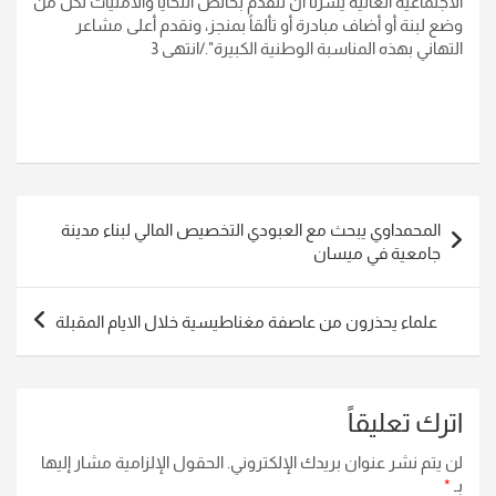
الاجتماعية العالية يسرنا أن نتقدم بخالص التحايا والأمنيات لكل من
وضع لبنة أو أضاف مبادرة أو تألقاً بمنجز، ونقدم أعلى مشاعر
التهاني بهذه المناسبة الوطنية الكبيرة
"./انتهى 3
تصفّح
المحمداوي يبحث مع العبودي التخصيص المالي لبناء مدينة
المقالات
جامعية في ميسان
علماء يحذرون من عاصفة مغناطيسية خلال الايام المقبلة
اترك تعليقاً
لن يتم نشر عنوان بريدك الإلكتروني.
الحقول الإلزامية مشار إليها
بـ
*