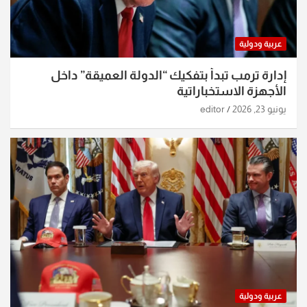
عربية ودولية
إدارة ترمب تبدأ بتفكيك “الدولة العميقة” داخل
الأجهزة الاستخباراتية
يونيو 23, 2026
editor
عربية ودولية