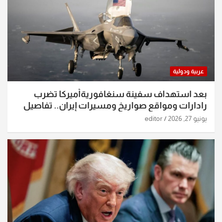
عربية ودولية
بعد استهداف سفينة سنغافوريةأميركا تضرب
رادارات ومواقع صواريخ ومسيرات إيران.. تفاصيل
الساعات الماضية
يونيو 27, 2026
editor