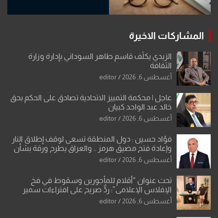
المشاركات الاخيرة
الزيدي يكلّف قاسم طاهر السوداني بإدارة وزارة
الثقافة
أغسطس 6, 2026
editor
عاجل | محكمة التمييز الاتحادية تصادق على الحكم بحق
خالد عبد الواحد كبيان
أغسطس 6, 2026
editor
فؤاد حسين : دول المنطقة تسعى لوقف إطلاق النار
وإعادة فتح مضيق هرمز .. والعراق يطرح ورقة بشأن
تحولات القدس
أغسطس 6, 2026
editor
تحت عنوان “أقلام للمأجورين وسقوط في فخ
الإفلاس الإعلامي”: ردٌّ صريح على افتراءات سمير
الشكرجي
أغسطس 6, 2026
editor