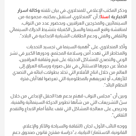
وذكر المكتب الإعلامي للمندلاوي، في بيان تلقته
وكالة اسرار
الاخبارية (
سنا
)
, أن "المندلاوي، استقبل بمكتبه، مجموعة من
السينمائيين والمخرجين العراقيين، وبحضور عدد من النواب،
لمناقشة واقع السينما والسبل الكفيلة بتنشيط الحراك السينمائي
والثقافي والفني ودعم الطاقات الشبابية الابداعية في البلاد".
وأكد المندلاوي، على "أهمية السينما في تجسيد التحديات
والمخاطر التي تهدد أمن وسلامة المجتمع، ودورها الكبير في نشر
الوعي والتصدي للمشاكل الدخيلة على قيم وثقافة العراقيين،
فضلاً عن دورها الاستثنائي في نقل صورة ورسالة العراق إلى
العالم من خلال انتاج الأفلام التي تخلد بطولات ابنائه في التصدي
للأرهاب، أو تعريفهم بالمظلومية التي تعرضوا لها أبان فترة
النظام البائد".
وبين أن "مجلس النواب مُهتم بدعم هذا الحقل الإبداعي من خلال
سنّ التشريعات التي من شأنها تطوير الحركة السينمائية والفنية،
وحريص على معالجة المشاكل التي تقف عائقاً امام الابداع والتقدم
الثقافي".
ووجه النائب الأول، لجان (الثقافة والسياحة والآثار والإعلام،
القانونية، الاستثمار) النيابية، بـ"دراسة مقترح قانون صندوق دعم