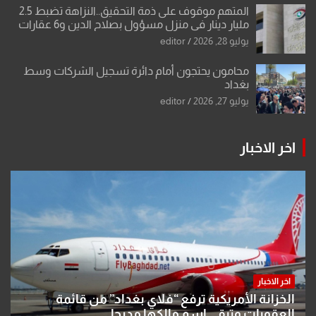
المتهم موقوف على ذمة التحقيق..النزاهة تضبط 2.5
مليار دينار في منزل مسؤول بصلاح الدين و6 عقارات
باسم زوجته
يوليو 28, 2026
editor
محامون يحتجون أمام دائرة تسجيل الشركات وسط
بغداد
يوليو 27, 2026
editor
اخر الاخبار
اخر الاخبار
الخزانة الأمريكية ترفع “فلاي بغداد” من قائمة
العقوبات وتبقي اسم مالكها مدرجا