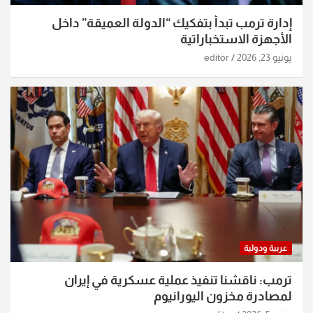
إدارة ترمب تبدأ بتفكيك “الدولة العميقة” داخل
الأجهزة الاستخباراتية
يونيو 23, 2026
editor
عربية ودولية
ترمب: ناقشنا تنفيذ عملية عسكرية في إيران
لمصادرة مخزون اليورانيوم