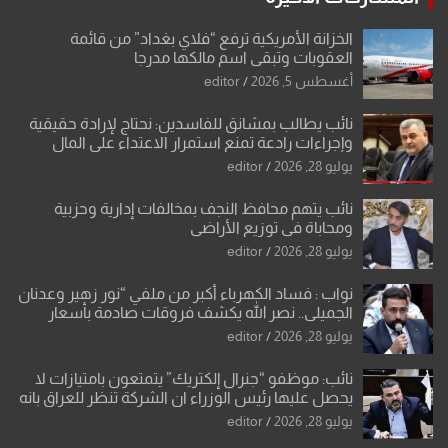
الخزانة الأمريكية ترفع “فلاي بغداد” من قائمة
العقوبات وتبقي اسم مالكها مدرجا
أغسطس 5, 2026
editor
نائب يطالب بمشانق للفاسدين: نحتاج لإرادة حقيقية
وإجراءات رادعة تمنع استمرار الاعتداء على المال
العام”.
يوليو 28, 2026
editor
نائب يتهم محافظ النجف بمخالفات إدارية وحزبية
ومحاباة في توزيع الأراضي
يوليو 28, 2026
editor
نواب : فساد الكهرباء أكبر من ملفي “نور زهير وعدنان
الجميلي.. نصر الله يكشف فروقات صادمة بأسعار
معدات الكهرباء وعقودها
يوليو 28, 2026
editor
نائب: موظفو “جنرال إلكتريك” يتمتعون بامتيازات لا
يحصل عليها رئيس الوزراء ان الشركة تنظر للعراق بانه
بلد ضعيف وتفرض شروطها
يوليو 28, 2026
editor