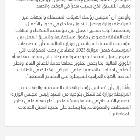
وغياب التنسيق الذي يسبب هدراً في الوقت والجهد".
وأوضح, أن "مجلس رؤساء الهيئات المستقلة والجهات غير
المرتبطة بوزارة وواصل التداول بما جاء في جدول الأعمال،
ومناقشة آليات تنسيق العمل بين مؤسسة الشهداء والجهات
ذات العلاقة بخصوص حقوق مستحقيها، وتنسيق العمل بين
مؤسسة السجناء السياسيين ووزارة المالية بشأن تخصيصات
المؤسسة ضمن موازنة 2023، فضلاً عن بحث المعوّقات التي
تعترض عمل المنافذ الحدودية، والمقترحات التي تقدمت بها هيأة
الأوراق المالية، بما يخص تطوير عملها خدمةً للصالح العام، ونظر
أيضاً في احتياجات المجمع العلمي العراقي، وكذلك في الطلبات
الخاصة بالهيأة العراقية للسيطرة على المصادر المشعّة".
وأشار إلى أن "مجلس رؤساء الهيئات المستقلة والجهات غير
المرتبطة بوزارة قد تشكل بتوجيه من السيد رئيس مجلس الوزراء؛
لتحقيق الانسجام في عملها وتمكينها من أداء مهامّها في تجاوز
المشكلات والمعوّقات، بما يساعد على تقديم أفضل الخدمات
للمواطنين".