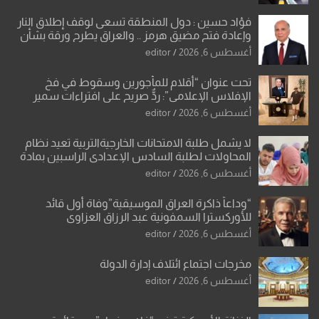
فؤاد حسين : دول المنطقة تسعى لوقف إطلاق النار
وإعادة فتح مضيق هرمز .. والعراق يطرح ورقة بشأن
تحولات القدس
أغسطس 6, 2026
editor
تحت عنوان “أقلام للمأجورين وسقوط في فخ
الإفلاس الإعلامي”: ردٌّ صريح على افتراءات سمير
الشكرجي
أغسطس 6, 2026
editor
لا يشمل طلبة الامتحانات الخارجيةالتربية تعيد نظام
المحاولات لطلبة السادس الإعدادي الراسبين بمادة
أو مادتين
أغسطس 6, 2026
editor
“وداعاً ذاكرة العراق الموسيقية”وفاة أول قائد
للأوركسترا السمفونية عبد الرزاق العزاوي
أغسطس 6, 2026
editor
مخرجات اجتماع ائتلاف إدارة الدولة
أغسطس 6, 2026
editor