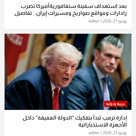
بعد استهداف سفينة سنغافوريةأميركا تضرب
رادارات ومواقع صواريخ ومسيرات إيران.. تفاصيل
الساعات الماضية
يونيو 27, 2026
editor
عربية ودولية
إدارة ترمب تبدأ بتفكيك “الدولة العميقة” داخل
الأجهزة الاستخباراتية
يونيو 23, 2026
editor