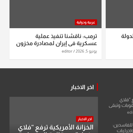
عربية ودولية
دولة
ترمب: ناقشنا تنفيذ عملية
عسكرية في إيران لمصادرة مخزون
اليورانيوم
يونيو 5, 2026
editor
اخر الاخبار
ع “فلاي
قوبات وتبقي
edi
اخر الاخبار
للفاسدين:
الخزانة الأمريكية ترفع “فلاي
وإجراءات