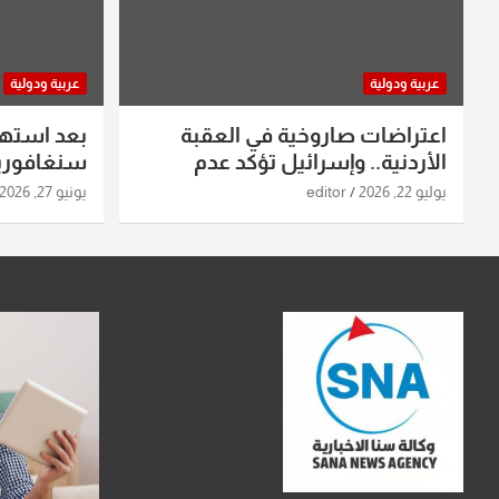
عربية ودولية
عربية ودولية
اعتراضات صاروخية في العقبة
بعد استه
الأردنية.. وإسرائيل تؤكد عدم
سنغافورية
استهدافها
ومواقع صو
يوليو 22, 2026
editor
يونيو 27, 2026
تفاصيل ال