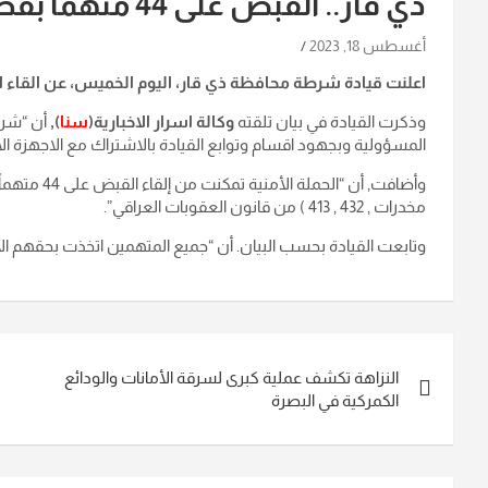
ذي قار.. القبض على 44 متهما بقضايا جنائية مختلفة
أغسطس 18, 2023
اعلنت قيادة شرطة محافظة ذي قار، اليوم الخميس، عن القاء القبض على 44 متهمًا بقضايا جنائية مختلفة 
وذكرت القيادة في بيان تلقته
وكالة اسرار الاخبارية(
سنا
),
أن “شرط
المسؤولية وبجهود اقسام وتوابع القيادة بالاشتراك مع الاجهزة الا
مخدرات , 432 , 413 ) من قانون العقوبات العراقي”.
وتابعت القيادة بحسب البيان. أن “جميع المتهمين اتخذت بحقهم الاج
تصفّح
النزاهة تكشف عملية كبرى لسرقة الأمانات والودائع
المقالات
الكمركية في البصرة