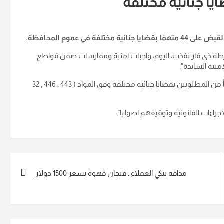
في عموم المحافظة.
ة ذي قار نفذت، اليوم، واجبات امنية وممارسات ضمن قواطع
منية الساندة”.
وأضافت, أن “الحملة الأمنية تمكنت من إلقاء القبض على 44 متهماً من المطلوبين بقضايا جنائية مختلفة وفق المواد ( 443 , 446 , 32
راءات القانونية وتوقيفهم اصوليا”.
مذاقه يبكي العملاء.. فنجان قهوة بسعر 1500 دولار