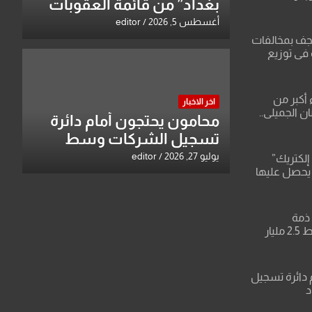
بغداد” من قائمة العقوبات
لاعتداء على
وتبقي اسم مالكها مدرجا
أغسطس 5, 2026
editor
نجف بمخالفات
 في توزيع
 أكبر من
اخر الاخبار
ن الجميلي..
محامون يحتجون أمام دائرة
قات صادمة
تسجيل الشركات وسط
باء وعقودها
بغداد
يوليو 27, 2026
editor
إلكتريك”
 يحصل عليها
ركة تنظر
يف وتفرض
ذمة
التحقيق..النزاهة تضبط 2.5 مليار
ل بصلاح
 دائرة تسجيل
د