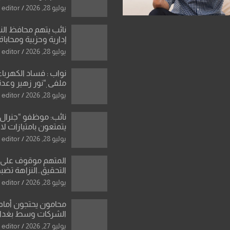
رادعة تمنع استمرار ا
يوليو 28, 2026
editor
المال العام”.
نائب يتهم محافظ ال
إدارية وحزبية ومحاباة
الأراضي
يوليو 28, 2026
editor
نواب : فساد الكهرباء
ملفي “نور زهير وعدنا
نصر الله يكشف فرو
يوليو 28, 2026
editor
بأسعار معدات الكهر
نائب: موظفو “جنرال 
يتمتعون بامتيازات لا
رئيس الوزراء ان الش
يوليو 28, 2026
editor
للعراق بانه بلد ضع
شروطها
المتهم موقوف على 
دينار في منزل مسؤو
يوليو 28, 2026
editor
الدين و6 عقارات باسم زوجته
محامون يحتجون أمام
الشركات وسط بغدا
يوليو 27, 2026
editor