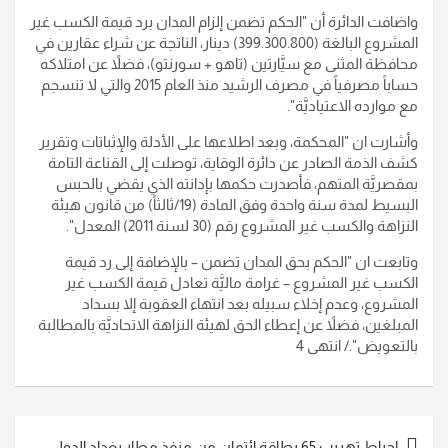
واضافت الدائرة أن "الحكم تضمن إلزام المدان برد قيمة الكسب غير
المشروع البالغة (399.300.800) دينار، الناتجة عن شراء عقارين في
محافظة المثنى مع سيَّارتين (تاهو + سورنتو)، فضلاً عن امتلاكه
حساباً مصرفياً في مصرف الرشيد منذ العام 2015 والتي لا تنسجم
مع موارده الاعتياديَّة".
وأشارت ان "المحكمة، وبعد اطلاعها على الأدلة والإثباتات وتقرير
كشف الذمة الصادر عن دائرة الوقاية، توصلت إلى القناعة التامة
بمقصريَّة المتهم، فأصدرت حكمها بإدانته الذي يقضي بالحبس
البسيط لمدة سنة واحدة وفق المادة (19/ثالثاً) من قانون هيئة
النزاهة والكسب غير المشروع رقم (30 لسنة 2011) المعدل".
وتابعت ان "الحكم بحق المدان تضمن – بالإضافة إلى رد قيمة
الكسب غير المشروع – غرامة ماليَّة تعادل قيمة الكسب غير
المشروع، وعدم إخلاء سبيله بعد انتهاء العقوبة إلا بسداد
المبلغين، فضلاً عن إعطاء الحق لهيئة النزاهة الاتحاديَّة بالمطالبة
بالتعويض"./ انتهى 4
تصفّح
احباط تهريب 65 بطاقة ائتمان من منفذ مطار بغداد الدولي