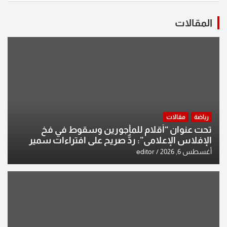
المقالات
رياضة
مقالات
تحت عنوان “أقلام للمأجورين وسقوط في فخ
الإفلاس الإعلامي”: ردٌّ صريح على افتراءات سمير
الشكرجي
أغسطس 6, 2026
editor