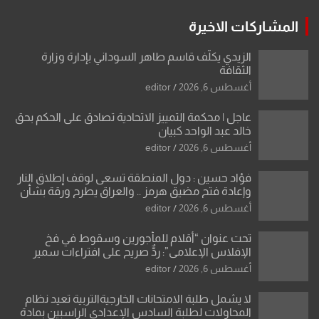
المشاركات الاخيرة
الزيدي يكلّف قاسم طاهر السوداني بإدارة وزارة
الثقافة
أغسطس 6, 2026
editor
عاجل | محكمة التمييز الاتحادية تصادق على الحكم بحق
خالد عبد الواحد كبيان
أغسطس 6, 2026
editor
فؤاد حسين : دول المنطقة تسعى لوقف إطلاق النار
وإعادة فتح مضيق هرمز .. والعراق يطرح ورقة بشأن
تحولات القدس
أغسطس 6, 2026
editor
تحت عنوان “أقلام للمأجورين وسقوط في فخ
الإفلاس الإعلامي”: ردٌّ صريح على افتراءات سمير
الشكرجي
أغسطس 6, 2026
editor
لا يشمل طلبة الامتحانات الخارجيةالتربية تعيد نظام
المحاولات لطلبة السادس الإعدادي الراسبين بمادة