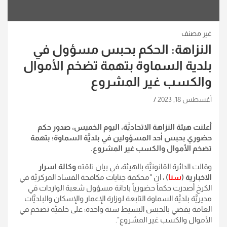
غير مصنف
النزاهة: الحكم بحبس مسؤول في
بلدية السماوة بتهمة تضخم الأموال
والكسب غير المشروع
أغسطس 18, 2023
أعلنت هيئة النزاهة الاتحاديَّة، اليوم الخميس، صدور حكم
حضوري بحبس أحد المسؤولين في بلديَّة السماوة؛ بتهمة
تضخم الأموال والكسب غير المشروع.
وقالت الدائرة القانونيَّة بالهيئة، في بيان تلقته
وكالة اسرار
الاخبارية (
سنا
)
، ان "محكمة جنايات مكافحة الفساد المركزيَّة في
الكرخ أصدرت حكماً حضورياً بادانة مسؤول شعبة الواردات في
مديريَّة بلديَّة السماوة التابعة لوزارة الإعمار والإسكان والبلديَّات
العامة يقضي بالحبس البسيط سنة واحدة؛ على خلفيَّة تضخم في
الأموال والكسب غير المشروع".