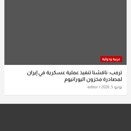
عربية ودولية
ترمب: ناقشنا تنفيذ عملية عسكرية في إيران
لمصادرة مخزون اليورانيوم
يونيو 5, 2026
editor