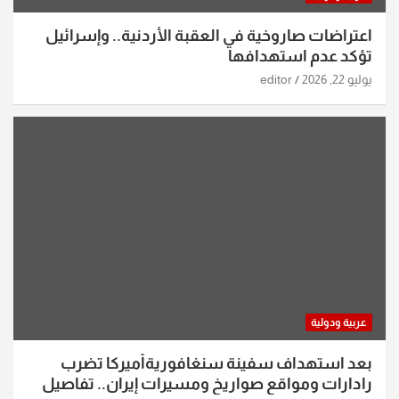
اعتراضات صاروخية في العقبة الأردنية.. وإسرائيل
تؤكد عدم استهدافها
يوليو 22, 2026
editor
عربية ودولية
بعد استهداف سفينة سنغافوريةأميركا تضرب
رادارات ومواقع صواريخ ومسيرات إيران.. تفاصيل