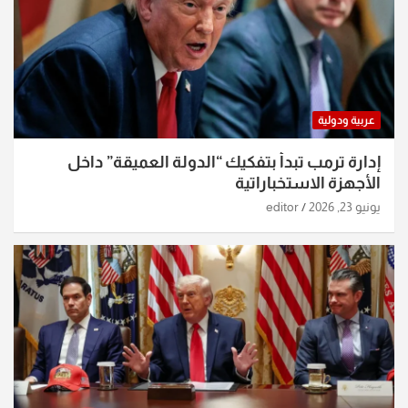
عربية ودولية
إدارة ترمب تبدأ بتفكيك “الدولة العميقة” داخل
الأجهزة الاستخباراتية
يونيو 23, 2026
editor