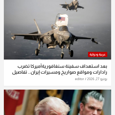
عربية ودولية
بعد استهداف سفينة سنغافوريةأميركا تضرب
رادارات ومواقع صواريخ ومسيرات إيران.. تفاصيل
الساعات الماضية
يونيو 27, 2026
editor