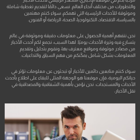
والتطورات من مختلف أنحاء العالم. نسعى دائمًا لتقديم تغطية شاملة
وموثوقة للأحداث الرئيسية التي تهمكم، سواء كنتم مهتمين
بالسياسة، الاقتصاد، التكنولوجيا، الصحة، الرياضة أو الفنون.
نحن نتفهم أهمية الحصول على معلومات دقيقة وموثوقة في عالم
يتسارع فيه وتيرة الأحداث يوميًا. لهذا السبب، نجمع لكم أحدث الأخبار
من مصادر موثوقة ومواقع معترف بها، ونقوم بتحليل وتقديم
المعلومات بشكل شامل يمكّنكم من فهم السياق والتداعيات.
سواء كنتم متابعين دائمين للأخبار أو تبحثون عن معلومات تؤثر في
حياتكم اليومية، فإن موقعنا هو الوجهة المثلى للبقاء على اطلاع بأحدث
الأحداث والمستجدات. نحن نؤمن بأهمية الشفافية والمصداقية في
نقل الأخبار،