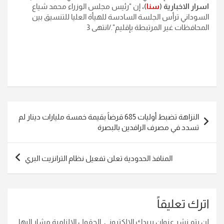
اسرار الاخبارية (
سنا
)،
إن "رئيس مجلس الوزراء محمد شياع
السوداني ترأس الجلسة السادسة للهيأة العليا للتنسيق بين
المحافظات غير المرتبطة بإقليم"./انتهى 3
تصفّح
النزاهة تضبط أوليات 685 قرضاً بقيمة خمسة مليارات دينار لم
المقالات
تسدد في مصرف الرافدين بالبصرة
المنافذ الحدودية تعلن تفعيل نظام الترانزيت البري
اترك تعليقاً
لن يتم نشر عنوان بريدك الإلكتروني.
الحقول الإلزامية مشار إليها