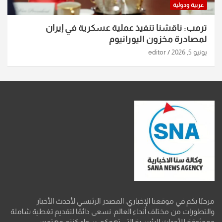
عربية ودولية
ترمب: ناقشنا تنفيذ عملية عسكرية في إيران
لمصادرة مخزون اليورانيوم
يونيو 5, 2026
editor
مرحبًا بكم في موقعنا الإخباري، المصدر الرئيسي لأحدث الأخبار
والتطورات من مختلف أنحاء العالم. نسعى دائمًا لتقديم تغطية شاملة
وموثوقة للأحداث الرئيسية التي تهمكم، سواء كنتم مهتمين