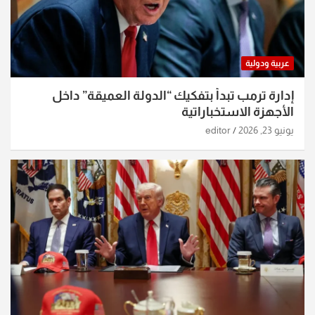
عربية ودولية
إدارة ترمب تبدأ بتفكيك “الدولة العميقة” داخل
الأجهزة الاستخباراتية
يونيو 23, 2026
editor