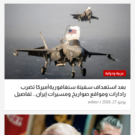
عربية ودولية
بعد استهداف سفينة سنغافوريةأميركا تضرب
رادارات ومواقع صواريخ ومسيرات إيران.. تفاصيل
الساعات الماضية
يونيو 27, 2026
editor