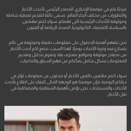
مرحبًا بكم في موقعنا الإخباري، المصدر الرئيسي لأحدث الأخبار
والتطورات من مختلف أنحاء العالم. نسعى دائمًا لتقديم تغطية شاملة
وموثوقة للأحداث الرئيسية التي تهمكم، سواء كنتم مهتمين
بالسياسة، الاقتصاد، التكنولوجيا، الصحة، الرياضة أو الفنون.
نحن نتفهم أهمية الحصول على معلومات دقيقة وموثوقة في عالم
يتسارع فيه وتيرة الأحداث يوميًا. لهذا السبب، نجمع لكم أحدث الأخبار
من مصادر موثوقة ومواقع معترف بها، ونقوم بتحليل وتقديم
المعلومات بشكل شامل يمكّنكم من فهم السياق والتداعيات.
سواء كنتم متابعين دائمين للأخبار أو تبحثون عن معلومات تؤثر في
حياتكم اليومية، فإن موقعنا هو الوجهة المثلى للبقاء على اطلاع بأحدث
الأحداث والمستجدات. نحن نؤمن بأهمية الشفافية والمصداقية في
نقل الأخبار،