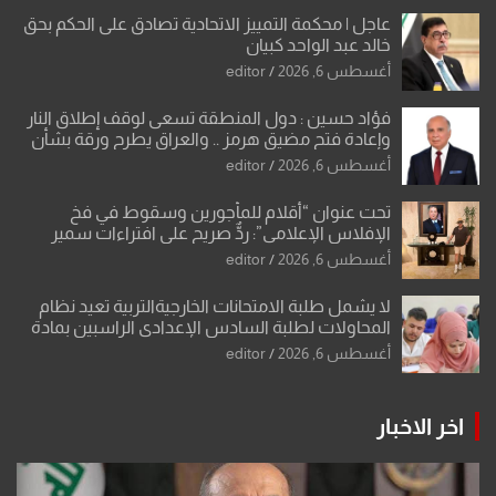
عاجل | محكمة التمييز الاتحادية تصادق على الحكم بحق
خالد عبد الواحد كبيان
أغسطس 6, 2026
editor
فؤاد حسين : دول المنطقة تسعى لوقف إطلاق النار
وإعادة فتح مضيق هرمز .. والعراق يطرح ورقة بشأن
تحولات القدس
أغسطس 6, 2026
editor
تحت عنوان “أقلام للمأجورين وسقوط في فخ
الإفلاس الإعلامي”: ردٌّ صريح على افتراءات سمير
الشكرجي
أغسطس 6, 2026
editor
لا يشمل طلبة الامتحانات الخارجيةالتربية تعيد نظام
المحاولات لطلبة السادس الإعدادي الراسبين بمادة
أو مادتين
أغسطس 6, 2026
editor
اخر الاخبار