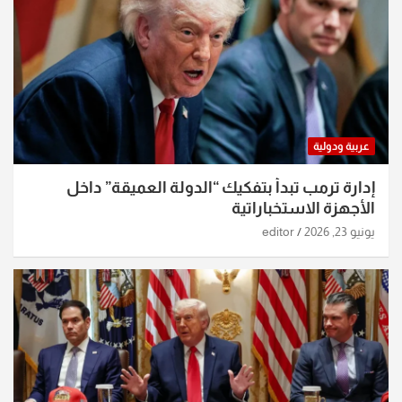
عربية ودولية
إدارة ترمب تبدأ بتفكيك “الدولة العميقة” داخل
الأجهزة الاستخباراتية
يونيو 23, 2026
editor