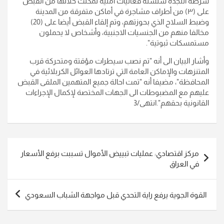
شرطة النجدة سلسلة فعاليات أمنية تمكنت خلالها من القبض
على (٣) من أطراف مشاجرة في أماكن متفرقة من المدينة
وضبط السلاح الذي بحوزتهم، وتم إلقاء القبض أيضا على (20)
مخالفا منهم من الجنسيات الاجنبية، وأشخاص لا يحملون
مستمسكات ثبوتية".
وأشار البيان الى أنه "تم نصب سيطرات مؤقتة ومتحركة قرب
المتنزهات والإماكن العامة التي ترتادها العوائل الكربلائية في
المحافظة"، مضيفا أنه "تمت احالة جميع المتهمين الملقى القبض
عليهم مع المضبوطات الى الجهات المختصة لإكمال الإجراءات
القانونية بحقهم".انتهى/3
تصفّح
مركز اقتصادي: عمليات تبييض الأموال تسببت برفع الأسعار
المقالات
في العراق
القوة الجوية يرفع راية التحدي قبل مواجهة الشباب السعودي