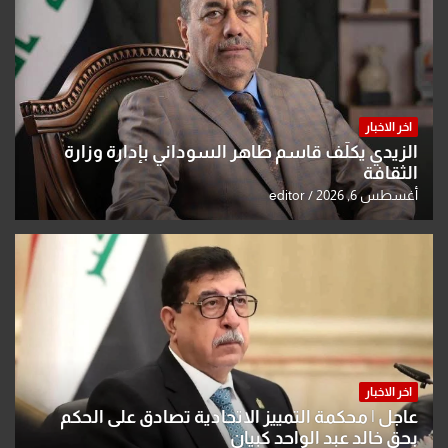
اخر الاخبار
الزيدي يكلّف قاسم طاهر السوداني بإدارة وزارة
الثقافة
أغسطس 6, 2026
editor
اخر الاخبار
عاجل | محكمة التمييز الاتحادية تصادق على الحكم
بحق خالد عبد الواحد كبيان