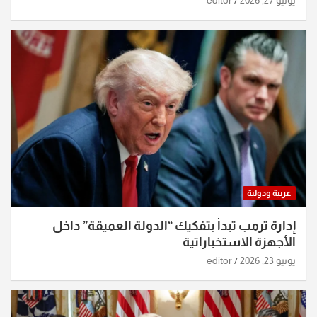
عربية ودولية
إدارة ترمب تبدأ بتفكيك “الدولة العميقة” داخل
الأجهزة الاستخباراتية
يونيو 23, 2026
editor