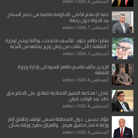
أغسطس 8, 2026
editor
خلية الإعلام الأمني: الحكومة ماضية في حصر السلاح
بيد الدولة دون رجعة
أغسطس 7, 2026
editor
بقلم/ ظافر جلود.. للأسف ما يحدث .وكاننا نرشح لوزارة
( الثقافة ) التي ماتت من زمان وزير يمثلها من النخبة
والإرث العظيم للثقافة العراقية..
أغسطس 7, 2026
editor
الزيدي يكلّف قاسم طاهر السوداني بإدارة وزارة
الثقافة
أغسطس 6, 2026
editor
عاجل | محكمة التمييز الاتحادية تصادق على الحكم بحق
خالد عبد الواحد كبيان
أغسطس 6, 2026
editor
فؤاد حسين : دول المنطقة تسعى لوقف إطلاق النار
وإعادة فتح مضيق هرمز .. والعراق يطرح ورقة بشأن
تحولات القدس
أغسطس 6, 2026
editor