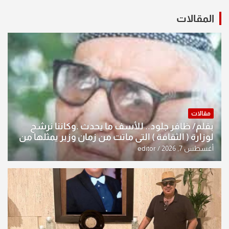
المقالات
مقالات
بقلم/ ظافر جلود.. للأسف ما يحدث .وكاننا نرشح
لوزارة ( الثقافة ) التي ماتت من زمان وزير يمثلها من
النخبة والإرث العظيم للثقافة العراقية..
أغسطس 7, 2026
editor