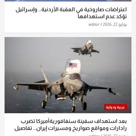
اعتراضات صاروخية في العقبة الأردنية.. وإسرائيل
تؤكد عدم استهدافها
يوليو 22, 2026
editor
عربية ودولية
بعد استهداف سفينة سنغافوريةأميركا تضرب
رادارات ومواقع صواريخ ومسيرات إيران.. تفاصيل
الساعات الماضية
يونيو 27, 2026
editor