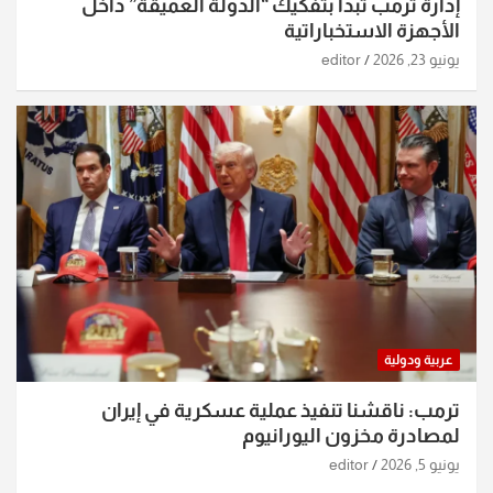
إدارة ترمب تبدأ بتفكيك “الدولة العميقة” داخل
الأجهزة الاستخباراتية
يونيو 23, 2026
editor
عربية ودولية
ترمب: ناقشنا تنفيذ عملية عسكرية في إيران
لمصادرة مخزون اليورانيوم
يونيو 5, 2026
editor