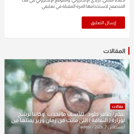
المتصفح لاستخدامها المرة المقبلة في تعليقي.
المقالات
مقالات
بقلم/ ظافر جلود.. للأسف ما يحدث .وكاننا نرشح
لوزارة ( الثقافة ) التي ماتت من زمان وزير يمثلها من
النخبة والإرث العظيم للثقافة العراقية..
أغسطس 7, 2026
editor