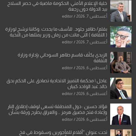
خلية الإعلام الأمني: الحكومة ماضية في حصر السلاح
بيد الدولة دون رجعة
أغسطس 7, 2026
editor
بقلم/ ظافر جلود.. للأسف ما يحدث .وكاننا نرشح لوزارة
( الثقافة ) التي ماتت من زمان وزير يمثلها من النخبة
والإرث العظيم للثقافة العراقية..
أغسطس 7, 2026
editor
الزيدي يكلّف قاسم طاهر السوداني بإدارة وزارة
الثقافة
أغسطس 6, 2026
editor
عاجل | محكمة التمييز الاتحادية تصادق على الحكم بحق
خالد عبد الواحد كبيان
أغسطس 6, 2026
editor
فؤاد حسين : دول المنطقة تسعى لوقف إطلاق النار
وإعادة فتح مضيق هرمز .. والعراق يطرح ورقة بشأن
تحولات القدس
أغسطس 6, 2026
editor
تحت عنوان “أقلام للمأجورين وسقوط في فخ