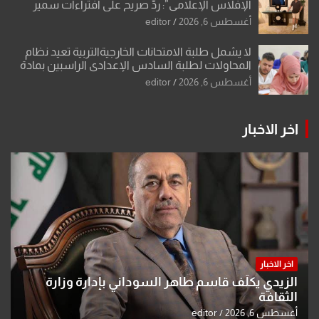
الإفلاس الإعلامي”: ردٌّ صريح على افتراءات سمير
الشكرجي
أغسطس 6, 2026
editor
لا يشمل طلبة الامتحانات الخارجيةالتربية تعيد نظام
المحاولات لطلبة السادس الإعدادي الراسبين بمادة
أو مادتين
أغسطس 6, 2026
editor
اخر الاخبار
اخر الاخبار
الزيدي يكلّف قاسم طاهر السوداني بإدارة وزارة
الثقافة
أغسطس 6, 2026
editor