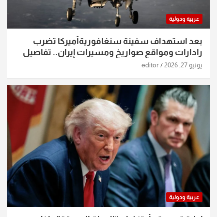
عربية ودولية
بعد استهداف سفينة سنغافوريةأميركا تضرب
رادارات ومواقع صواريخ ومسيرات إيران.. تفاصيل
الساعات الماضية
يونيو 27, 2026
editor
عربية ودولية