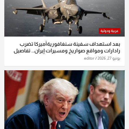
عربية ودولية
بعد استهداف سفينة سنغافوريةأميركا تضرب
رادارات ومواقع صواريخ ومسيرات إيران.. تفاصيل
الساعات الماضية
يونيو 27, 2026
editor