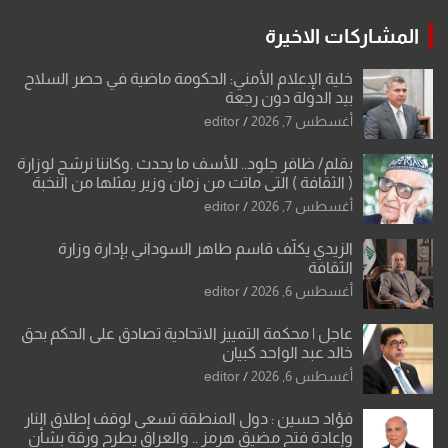
المشاركات الاخيرة
خلية الإعلام الأمني: الحكومة ماضية في حصر السلاح
بيد الدولة دون رجعة
أغسطس 7, 2026
editor
بقلم/ ظافر جلود.. للأسف ما يحدث .وكاننا نرشح لوزارة
( الثقافة ) التي ماتت من زمان وزير يمثلها من النخبة
والإرث العظيم للثقافة العراقية..
أغسطس 7, 2026
editor
الزيدي يكلّف قاسم طاهر السوداني بإدارة وزارة
الثقافة
أغسطس 6, 2026
editor
عاجل | محكمة التمييز الاتحادية تصادق على الحكم بحق
خالد عبد الواحد كبيان
أغسطس 6, 2026
editor
فؤاد حسين : دول المنطقة تسعى لوقف إطلاق النار
وإعادة فتح مضيق هرمز .. والعراق يطرح ورقة بشأن