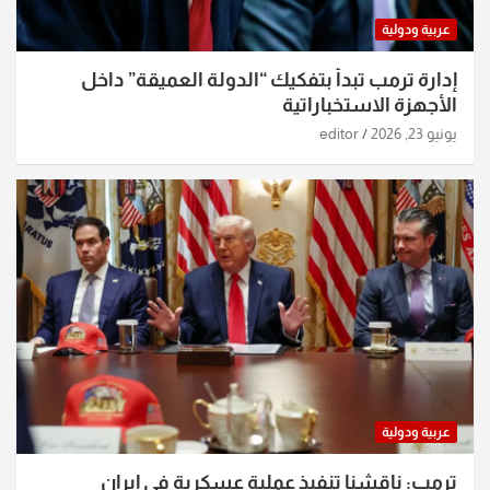
عربية ودولية
إدارة ترمب تبدأ بتفكيك “الدولة العميقة” داخل
الأجهزة الاستخباراتية
يونيو 23, 2026
editor
عربية ودولية
ترمب: ناقشنا تنفيذ عملية عسكرية في إيران