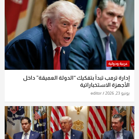
عربية ودولية
إدارة ترمب تبدأ بتفكيك “الدولة العميقة” داخل
الأجهزة الاستخباراتية
يونيو 23, 2026
editor