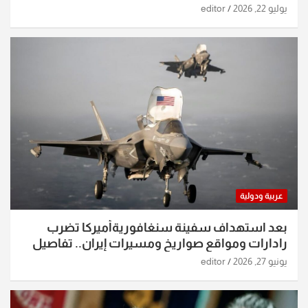
يوليو 22, 2026
editor
عربية ودولية
بعد استهداف سفينة سنغافوريةأميركا تضرب
رادارات ومواقع صواريخ ومسيرات إيران.. تفاصيل
الساعات الماضية
يونيو 27, 2026
editor