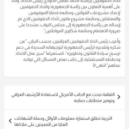
اتحاد الحقوقيين برئاسة محمد نعمان الداودي رئيس الاتحاد، وأكد
على أهمية التعاون بين رئاسة الجمهورية واتحاد الحقوقيين
لإعداد مشروعات القوانين، ومتابعة قضايا الموقوفين
والمعتقلين ومتابعة مشروع قانون اتحاد الحقوقيين الذي تم
إرساله من رئاسة الجمهورية إلى مجلس النواب، مشددا على
ضرورة الاهتمام ومتابعة شكاوى المواطنين
".
وأعرب رئيس اتحاد الحقوقيين العراقيين، بحسب البيان، "عن
شكره وتقديره لرئيس الجمهورية لتوجيهاته السديدة في دعم
ترسيخ سيادة القانون وتطويره"، مُستعرضا "سير عمل الاتحاد
وخططه المستقبلية، إلى جانب بعض المسائل التي تواجه
عملهم
".انتهى/3
تصفّح
الثقافة تبحث مع الجانب الأمريكي لاستعادة الأرشيف العراقي
المقالات
وتوفير متطلبات حمايته
التربية تطلق استمارة معلومات الأوائل وحملة الشهادات
العليا من المعينين على ملاكها