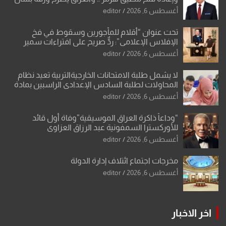
تحولات القدس
أغسطس 6, 2026
editor
تحت عنوان “أقلام للمأجورين وسقوط في فخ
الإفلاس الإعلامي”: ردٌّ صريح على افتراءات سمير
الشكرجي
أغسطس 6, 2026
editor
لا يشمل طلبة الامتحانات الخارجيةالتربية تعيد نظام
المحاولات لطلبة السادس الإعدادي الراسبين بمادة
أو مادتين
أغسطس 6, 2026
editor
“وداعاً ذاكرة العراق الموسيقية”وفاة أول قائد
للأوركسترا السمفونية عبد الرزاق العزاوي
أغسطس 6, 2026
editor
مخرجات اجتماع ائتلاف إدارة الدولة
أغسطس 6, 2026
editor
اخر الاخبار