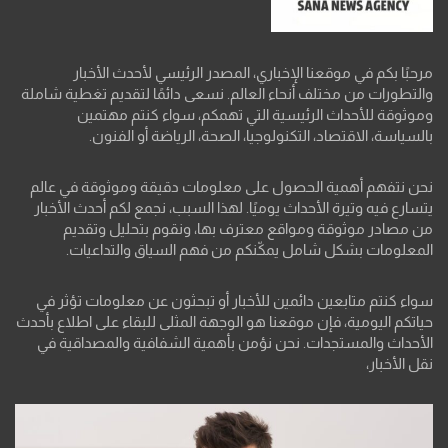
مرحبًا بكم في موقعنا الإخباري، المصدر الرئيسي لأحدث الأخبار
والتطورات من مختلف أنحاء العالم. نسعى دائمًا لتقديم تغطية شاملة
وموثوقة للأحداث الرئيسية التي تهمكم، سواء كنتم مهتمين
بالسياسة، الاقتصاد، التكنولوجيا، الصحة، الرياضة أو الفنون.
نحن نتفهم أهمية الحصول على معلومات دقيقة وموثوقة في عالم
يتسارع فيه وتيرة الأحداث يوميًا. لهذا السبب، نجمع لكم أحدث الأخبار
من مصادر موثوقة ومواقع معترف بها، ونقوم بتحليل وتقديم
المعلومات بشكل شامل يمكّنكم من فهم السياق والتداعيات.
سواء كنتم متابعين دائمين للأخبار أو تبحثون عن معلومات تؤثر في
حياتكم اليومية، فإن موقعنا هو الوجهة المثلى للبقاء على اطلاع بأحدث
الأحداث والمستجدات. نحن نؤمن بأهمية الشفافية والمصداقية في
نقل الأخبار،